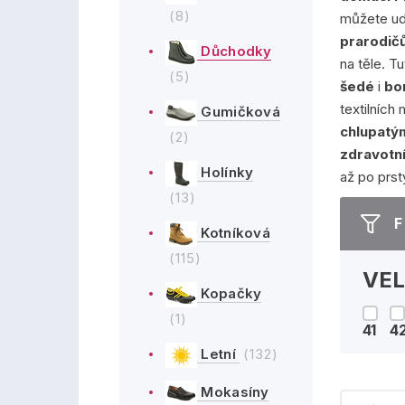
(8)
můžete udě
prarodič
Důchodky
na těle. T
(5)
šedé
i
bo
textilních
Gumičková
chlupatý
(2)
zdravotn
Holínky
až po prst
(13)
F
Kotníková
(115)
VEL
Kopačky
(1)
41
4
Letní
(132)
Mokasíny