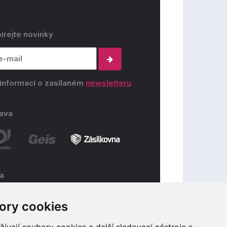
írejte novinky
 informací o zasílaném
newsletteru
ava
ba
ory cookies