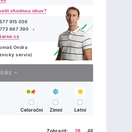
volit vhodnou obuv?
577 915 036
773 667 390
arno.cz
Tomáš Ondra
znický servis)
ŠÍŘE
Celoroční
Zimní
Letní
Zobrazit:
28
48