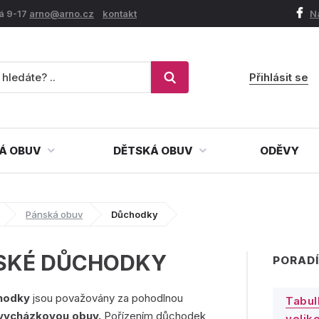
á 9-17
arno@arno.cz
kontakt
N
Přihlásit se
Á OBUV
DĚTSKÁ OBUV
ODĚVY
Pánská obuv
Důchodky
SKÉ DŮCHODKY
PORADÍ
chodky
jsou považovány za pohodlnou
Tabul
 vycházkovou obuv.
Pořízením důchodek
veliko