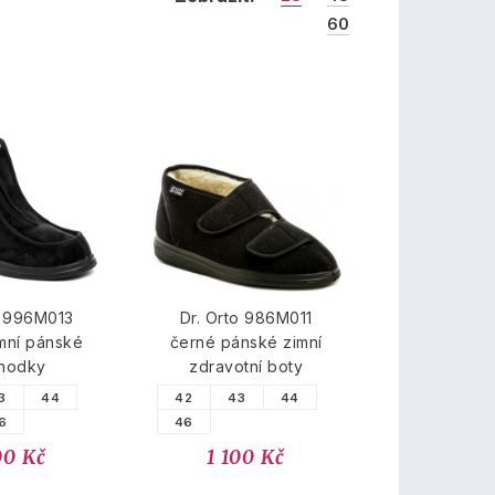
60
 996M013
Dr. Orto 986M011
mní pánské
černé pánské zimní
hodky
zdravotní boty
3
44
42
43
44
6
46
00 Kč
1 100 Kč