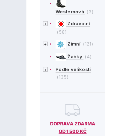
Westernová
(3)
Zdravotní
(58)
Zimní
(121)
Žabky
(4)
Podle velikosti
(135)
DOPRAVA ZDARMA
OD 1 500 KČ