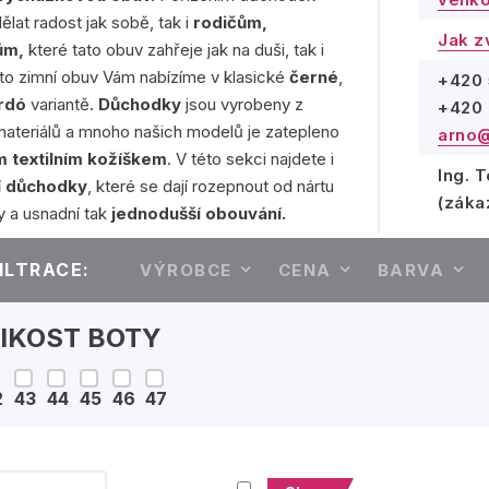
lat radost jak sobě, tak i
rodičům,
Jak z
ům,
které tato obuv zahřeje jak na duši, tak i
uto zimní obuv Vám nabízíme v klasické
černé
,
+420 
rdó
variantě.
Důchodky
jsou vyrobeny z
+420 
 materiálů a mnoho našich modelů je zatepleno
arno@
m textilním kožíškem
. V této sekci najdete i
Ing. 
í důchodky
, které se dají rozepnout od nártu
(záka
y a usnadní tak
jednodušší obouvání.
ILTRACE:
VÝROBCE
CENA
BARVA
IKOST BOTY
2
43
44
45
46
47