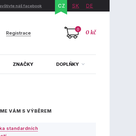
CZ
SK
DE
avštivte náš facebook
0
0 kč
Registrace
ZNAČKY
DOPLŇKY
ME VÁM S VÝBĚREM
ka standardních
stí