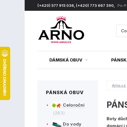
(+420) 577 915 036, (+420) 773 667 390,
Po-P
DÁMSKÁ OBUV
PÁNSK
Arno.cz
PÁNSKÁ OBUV
PÁN
Celoroční
(263)
Boty dů
Do vody
domácí i