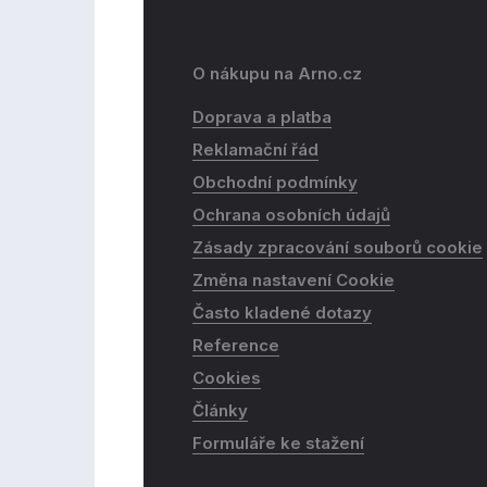
O nákupu na Arno.cz
Doprava a platba
Reklamační řád
Obchodní podmínky
Ochrana osobních údajů
Zásady zpracování souborů cookie
Změna nastavení Cookie
Často kladené dotazy
Reference
Cookies
Články
Formuláře ke stažení