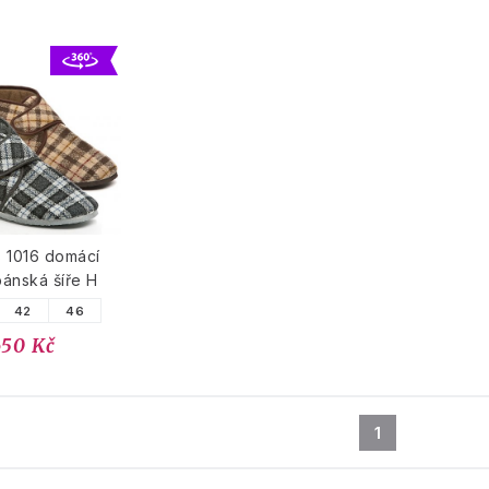
 1016 domácí
ánská šíře H
42
46
650 Kč
1