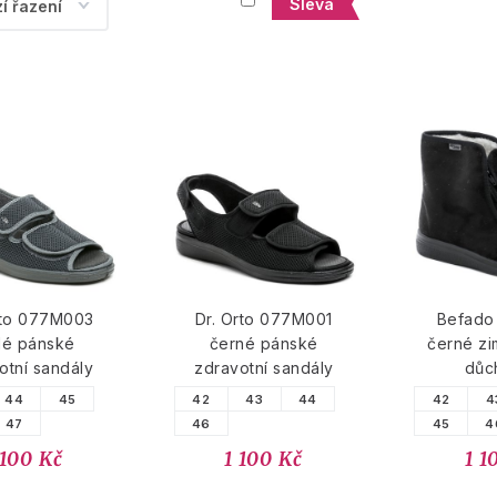
Sleva
rto 077M003
Dr. Orto 077M001
Befado
dé pánské
černé pánské
černé zi
otní sandály
zdravotní sandály
důc
44
45
42
43
44
42
4
47
46
45
4
 100 Kč
1 100 Kč
1 1