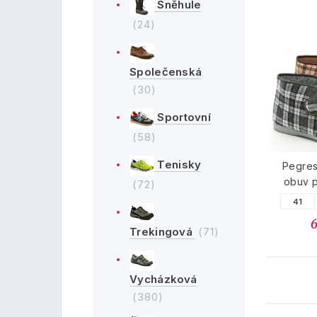
Sněhule
(24)
Společenská
(30)
Sportovní
(58)
Tenisky
Pegres
obuv p
(72)
41
Trekingová
(71)
Vycházková
(380)