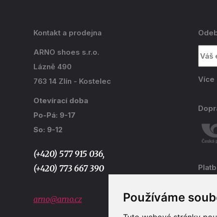
Kontakt a prodejna
Odeb
ARNO shoes s.r.o.
Lázně 490
Více
763 14 Zlín - Kostelec
Otevírací doba
Dopr
Po-Pá: 9-17
So: 9-12
(+420) 577 915 036,
Plat
(+420) 773 667 390
Používáme soub
arno@arno.cz