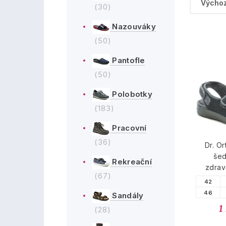
(30)
Nazouváky
(50)
Pantofle
(50)
Polobotky
(183)
Pracovní
(36)
Dr. O
še
Rekreační
zdrav
(67)
42
46
Sandály
1
(28)