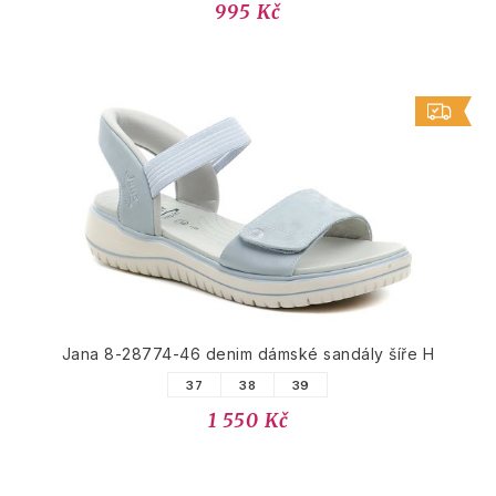
995 Kč
Jana 8-28774-46 denim dámské sandály šíře H
37
38
39
1 550 Kč