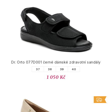
Dr. Orto 077D001 černé dámské zdravotní sandály
37
38
39
40
1 050 Kč