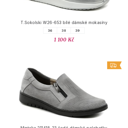
T.Sokolski W26-653 bílé dámské mokasíny
36
38
39
1 100 Kč
Mintaka 211418-23 šedé dámské polobotky