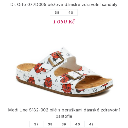
Dr. Orto 077D005 béžové dámské zdravotní sandály
38
40
1 050 Kč
Medi Line S182-002 bílé s beruškami dámské zdravotní
pantofle
37
38
39
40
42