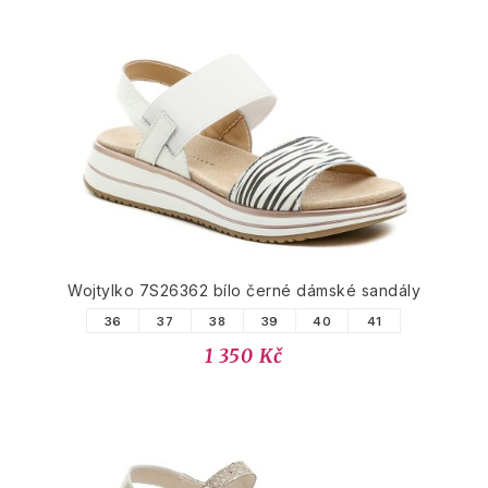
Wojtylko 7S26362 bílo černé dámské sandály
36
37
38
39
40
41
1 350 Kč