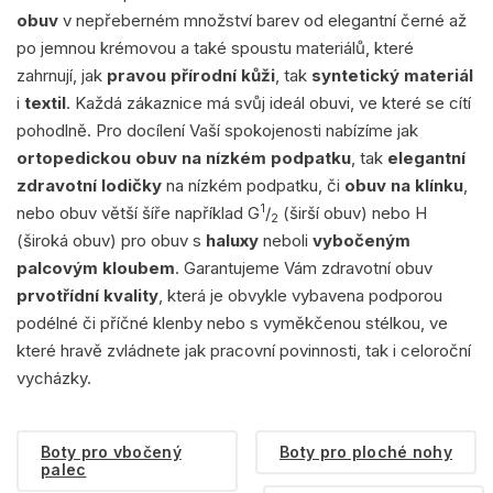
obuv
v nepřeberném množství barev od elegantní černé až
po jemnou krémovou a také spoustu materiálů, které
zahrnují, jak
pravou přírodní kůži
, tak
syntetický materiál
i
textil
. Každá zákaznice má svůj ideál obuvi, ve které se cítí
pohodlně. Pro docílení Vaší spokojenosti nabízíme jak
ortopedickou obuv na nízkém podpatku
, tak
elegantní
zdravotní lodičky
na nízkém podpatku, či
obuv na klínku
,
1
nebo obuv větší šíře například G
/
(širší obuv) nebo H
2
(široká obuv) pro obuv s
haluxy
neboli
vybočeným
palcovým kloubem
. Garantujeme Vám zdravotní obuv
prvotřídní kvality
, která je obvykle vybavena podporou
podélné či příčné klenby nebo s vyměkčenou stélkou, ve
které hravě zvládnete jak pracovní povinnosti, tak i celoroční
vycházky.
Boty pro vbočený
Boty pro ploché nohy
palec