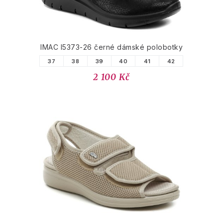
IMAC I5373-26 černé dámské polobotky
37
38
39
40
41
42
2 100 Kč