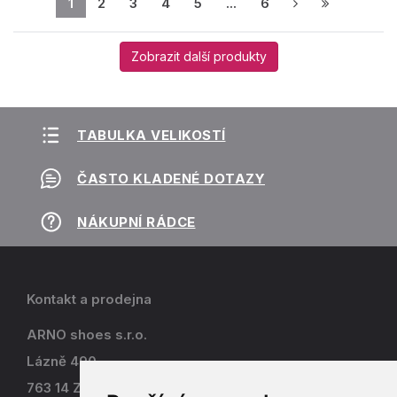
1
2
3
4
5
...
6
Zobrazit další produkty
TABULKA VELIKOSTÍ
ČASTO KLADENÉ DOTAZY
NÁKUPNÍ RÁDCE
Kontakt a prodejna
ARNO shoes s.r.o.
Lázně 490
763 14 Zlín - Kostelec