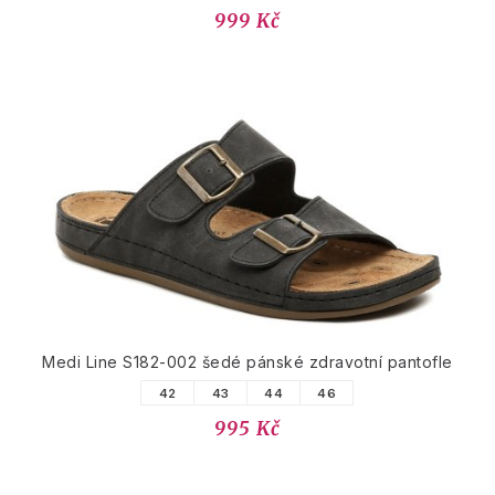
999 Kč
Medi Line S182-002 šedé pánské zdravotní pantofle
42
43
44
46
995 Kč