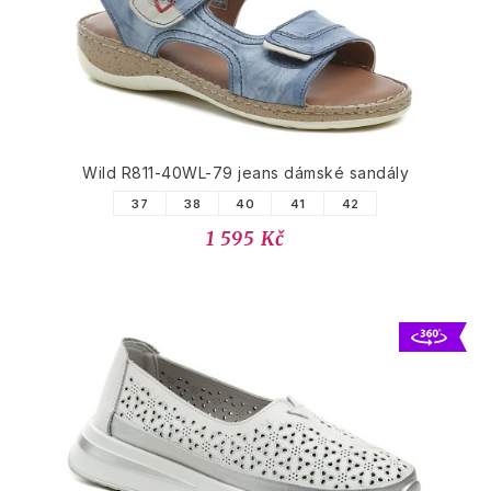
Wild R811-40WL-79 jeans dámské sandály
37
38
40
41
42
1 595 Kč