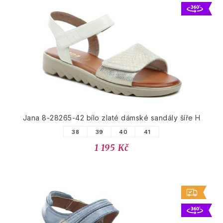
Jana 8-28265-42 bílo zlaté dámské sandály šíře H
38
39
40
41
1 195 Kč