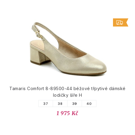
Tamaris Comfort 8-89500-44 béžové třpytivé dámské
lodičky šíře H
37
38
39
40
1 975 Kč