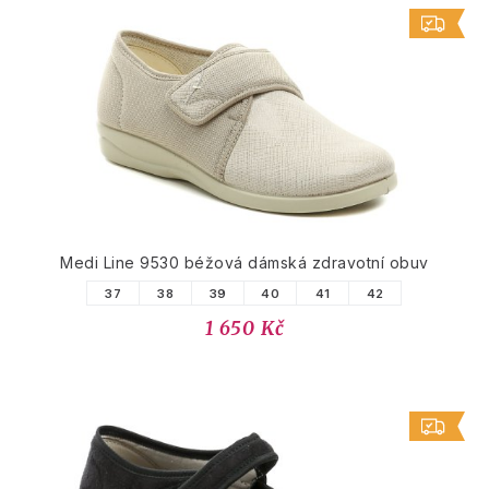
Medi Line 9530 béžová dámská zdravotní obuv
37
38
39
40
41
42
1 650 Kč