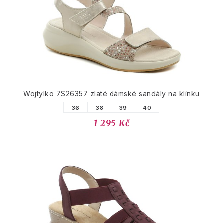
Wojtylko 7S26357 zlaté dámské sandály na klínku
36
38
39
40
1 295 Kč