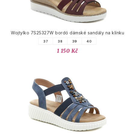
Wojtylko 7S25327W bordó dámské sandály na klínku
37
38
39
40
1 150 Kč