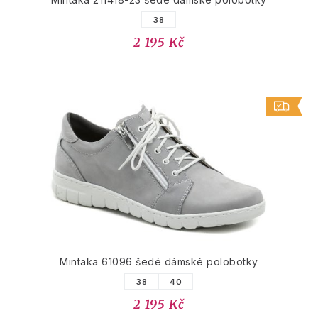
38
2 195 Kč
Mintaka 61096 šedé dámské polobotky
38
40
2 195 Kč