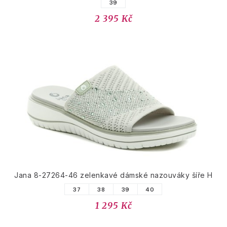
39
2 395 Kč
Jana 8-27264-46 zelenkavé dámské nazouváky šíře H
37
38
39
40
1 295 Kč