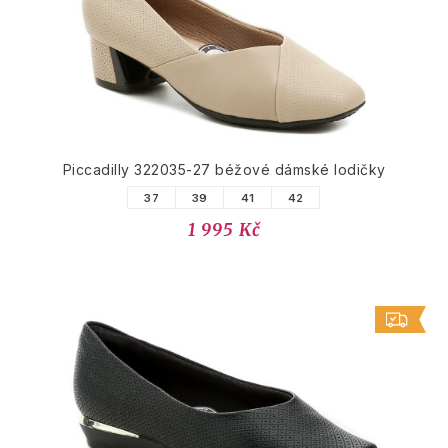
Piccadilly 322035-27 béžové dámské lodičky
37
39
41
42
1 995 Kč