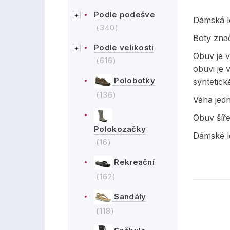
Podle podešve
Dámská l
(340)
Boty zna
Podle velikosti
Obuv je v
(616)
obuvi je 
Polobotky
syntetick
(136)
Váha jed
Obuv šíře
Polokozačky
Dámské l
(16)
Rekreační
(162)
Sandály
(118)