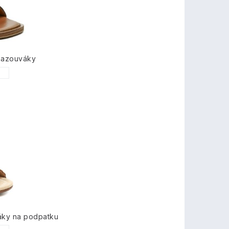
nazouváky
1
áky na podpatku