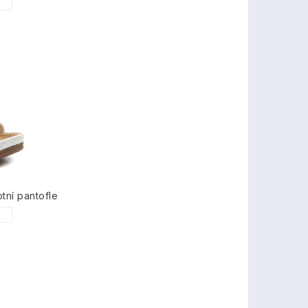
1
tní pantofle
1