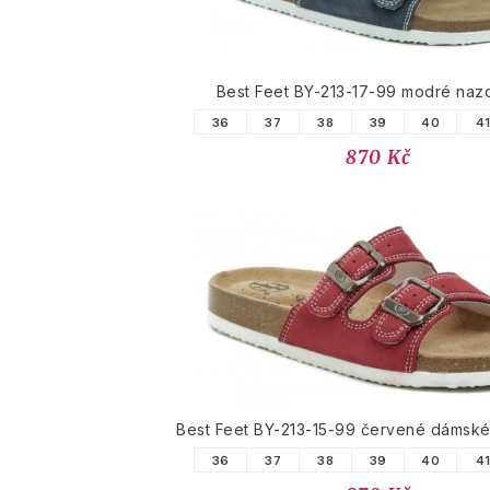
Best Feet BY-213-17-99 modré naz
36
37
38
39
40
4
870 Kč
Best Feet BY-213-15-99 červené dámsk
36
37
38
39
40
4