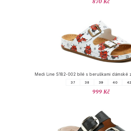
870 Kč
Medi Line S182-002 bílé s beruškami dámské z
37
38
39
40
4
999 Kč