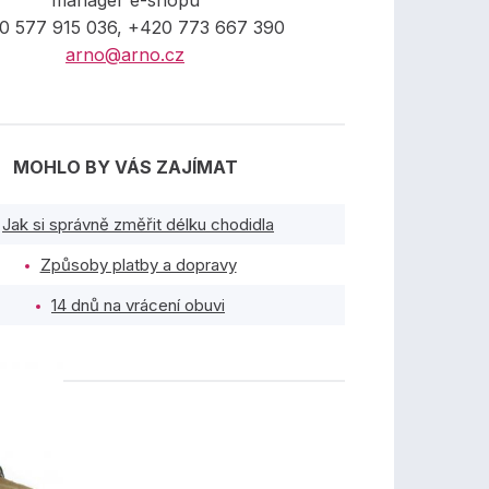
manager e-shopu
0 577 915 036, +420 773 667 390
arno@arno.cz
MOHLO BY VÁS ZAJÍMAT
Jak si správně změřit délku chodidla
Způsoby platby a dopravy
14 dnů na vrácení obuvi
TY