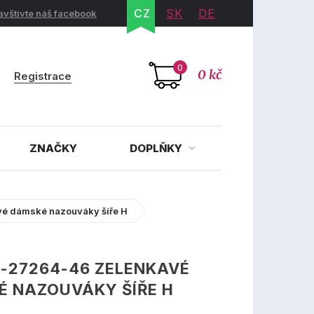
CZ
SK
DE
avštivte náš facebook
0
0 kč
Registrace
ZNAČKY
DOPLŇKY
é dámské nazouváky šíře H
-27264-46 ZELENKAVÉ
É NAZOUVÁKY ŠÍŘE H