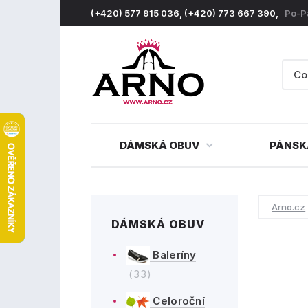
(+420) 577 915 036, (+420) 773 667 390,
Po-P
DÁMSKÁ OBUV
PÁNSK
Arno.cz
DÁMSKÁ OBUV
Baleríny
(33)
Celoroční