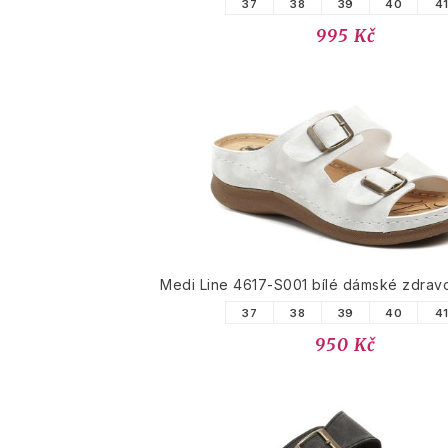
37
38
39
40
4
995 Kč
Medi Line 4617-S001 bílé dámské zdravo
37
38
39
40
4
950 Kč