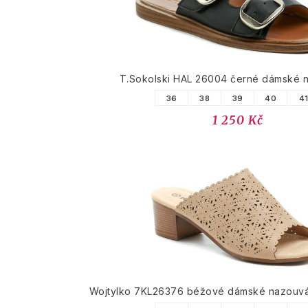
T.Sokolski HAL 26004 černé dámské 
36
38
39
40
4
1 250 Kč
Wojtylko 7KL26376 béžové dámské nazouv