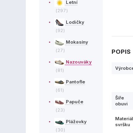
Letní
(297)
Lodičky
(92)
Mokasíny
(27)
POPIS
Nazouváky
Výrobc
(81)
Pantofle
(61)
Šíře
Papuče
obuvi
(23)
Materiá
Plážovky
svršku
(30)