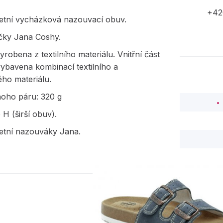
+42
etní vycházková nazouvací obuv.
čky Jana Coshy.
yrobena z textilního materiálu. Vnitřní část
vybavena kombinací textilního a
ého materiálu.
noho páru: 320 g
 H (širší obuv).
etní nazouváky Jana.
PODOBNÉ PRODUK