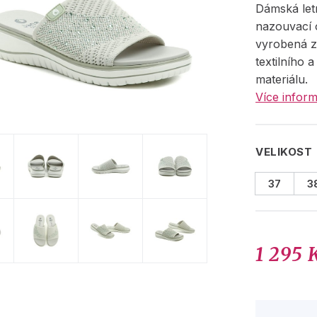
Dámská let
nazouvací 
vyrobená 
textilního 
materiálu.
Více inform
VELIKOST
37
3
1 295 