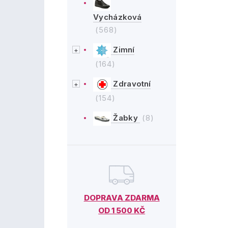
Vycházková
(568)
Zimní
(164)
Zdravotní
(154)
Žabky
(8)
DOPRAVA ZDARMA
OD 1 500 KČ