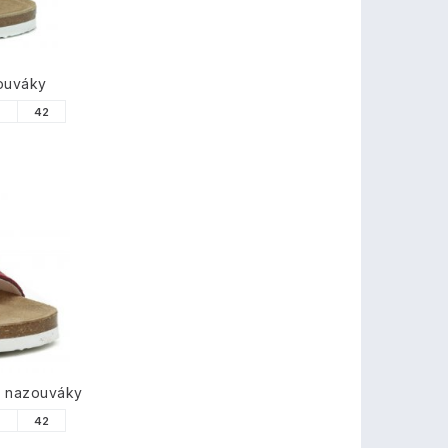
ouváky
1
42
é nazouváky
1
42