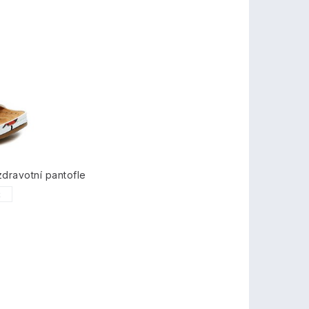
dravotní pantofle
2