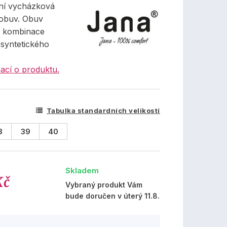
ní vycházková
obuv. Obuv
z kombinace
a syntetického
ací o produktu.
Tabulka standardních velikostí
8
39
40
Skladem
Kč
Vybraný produkt Vám
bude doručen v úterý 11.8.