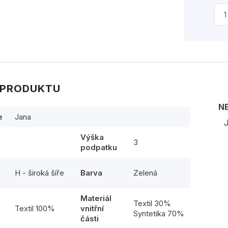
 PRODUKTU
N
e
Jana
J
Výška
3
podpatku
H - široká šíře
Barva
Zelená
Materiál
l
Textil 30%
Textil 100%
vnitřní
Syntetika 70%
části