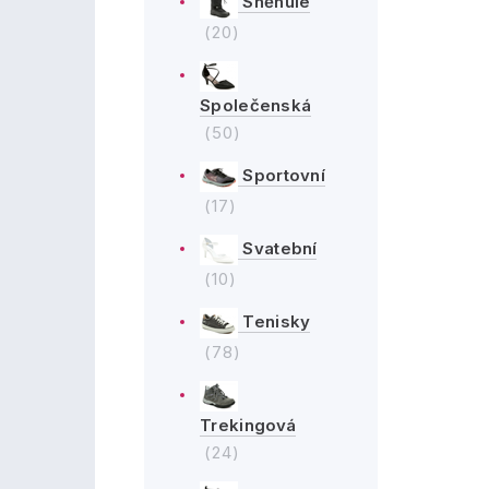
Sněhule
(20)
Společenská
(50)
Sportovní
(17)
Svatební
(10)
Tenisky
(78)
Trekingová
(24)