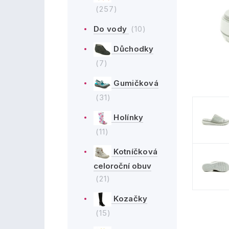
(257)
Do vody
(10)
Důchodky
(7)
Gumičková
(31)
Holínky
(11)
Kotníčková
celoroční obuv
(21)
Kozačky
(15)