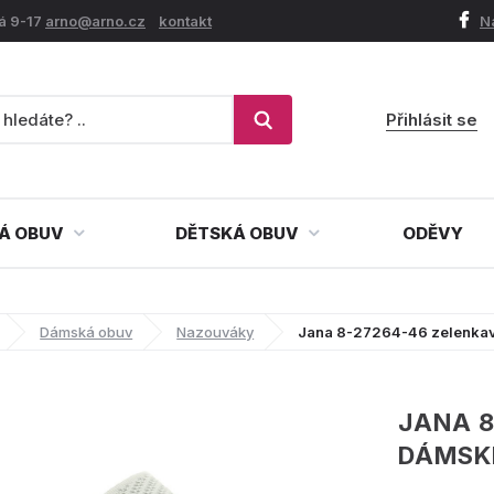
á 9-17
arno@arno.cz
kontakt
N
Přihlásit se
Á OBUV
DĚTSKÁ OBUV
ODĚVY
Dámská obuv
Nazouváky
Jana 8-27264-46 zelenkav
JANA 8
DÁMSK