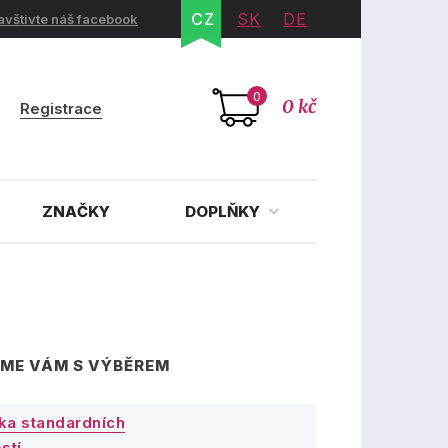
CZ
SK
DE
avštivte náš facebook
0
0 kč
Registrace
ZNAČKY
DOPLŇKY
ME VÁM S VÝBĚREM
ka standardních
stí