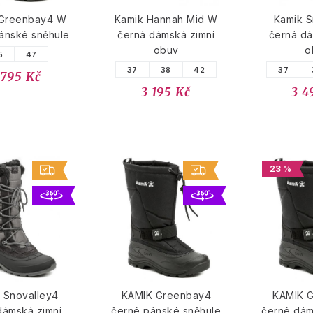
Greenbay4 W
Kamik Hannah Mid W
Kamik S
ánské sněhule
černá dámská zimní
černá dá
obuv
o
5
47
37
38
42
37
 795 Kč
3 195 Kč
3 4
23 %
 Snovalley4
KAMIK Greenbay4
KAMIK 
dámská zimní
černé pánské sněhule
černé dám