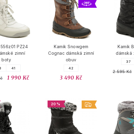
3556z01 PZ24
Kamik Snowgem
Kamik Bi
dámské zimní
Cognac dámská zimní
dámská 
boty
obuv
37
8
41
42
2 595 Kč
1 990 Kč
3 490 Kč
Kč
20 %