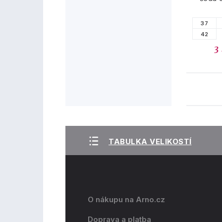
37
42
3
TABULKA VELIKOSTÍ
O nákupu na Arno.cz
Doprava a platba