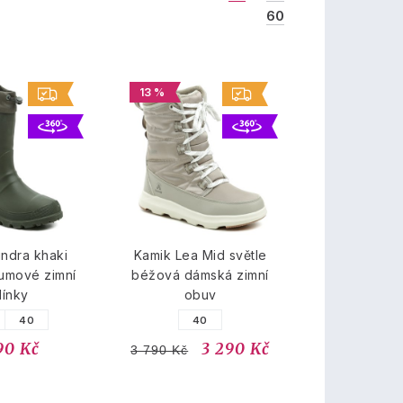
60
13 %
ndra khaki
Kamik Lea Mid světle
umové zimní
béžová dámská zimní
línky
obuv
40
40
90 Kč
3 290 Kč
3 790 Kč