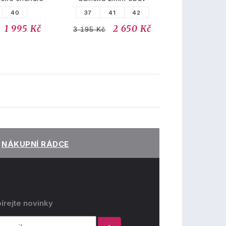
40
37
41
42
1 995 Kč
2 650 Kč
3 195 Kč
NÁKUPNÍ RÁDCE
írejte novinky