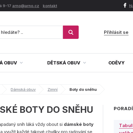
á 9-17
arno@arno.cz
kontakt
N
Přihlásit se
Á OBUV
DĚTSKÁ OBUV
ODĚVY
Dámská obuv
Zimní
Boty do sněhu
SKÉ BOTY DO SNĚHU
PORADÍ
padaný sníh láká vždy obout si
dámské boty
Tabul
a využít každé takové chvilky pro radování se
veliko