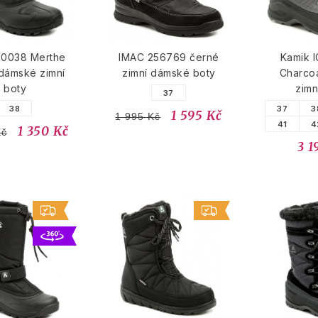
30038 Merthe
IMAC 256769 černé
Kamik 
dámské zimní
zimní dámské boty
Charco
boty
zimn
37
38
37
3
1 595 Kč
1 995 Kč
41
4
1 350 Kč
Kč
3 1