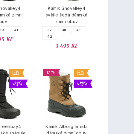
novalley4
Kamik Snovalley4
mská zimní
světle šedá dámská
buv
zimní obuv
39
41
37
38
41
42
95 Kč
3 495 Kč
17 %
Greenbay4
Kamik Alborg hnědá
ské sněhule
dámská zimní obuv