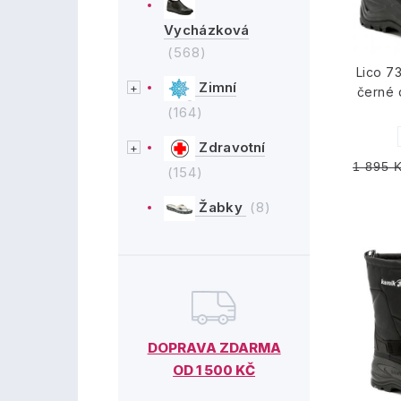
Vycházková
(568)
Lico 7
Zimní
černé 
(164)
Zdravotní
1 895 
(154)
Žabky
(8)
DOPRAVA ZDARMA
OD 1 500 KČ