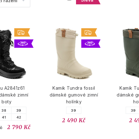
lu A2841z61
Kamik Tundra fossil
Kamik Tu
dámské zimní
dámské gumové zimní
dámské g
boty
holínky
ho
38
39
39
39
41
42
2 490 Kč
2 4
2 790 Kč
č