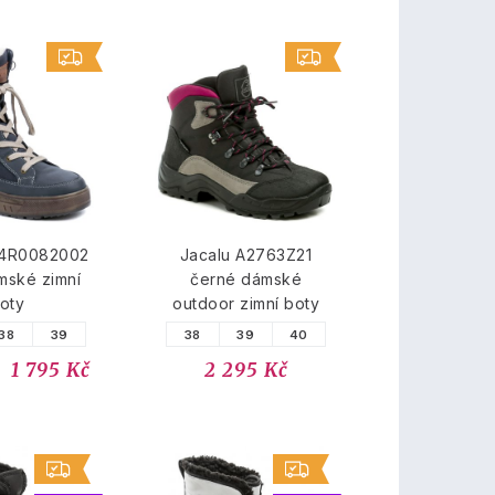
84R0082002
Jacalu A2763Z21
mské zimní
černé dámské
oty
outdoor zimní boty
38
39
38
39
40
1 795 Kč
2 295 Kč