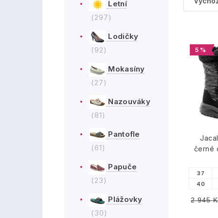
Letní
(297)
Lodičky
(92)
5 %
Mokasíny
(27)
Nazouváky
(81)
Pantofle
Jaca
(61)
černé 
Papuče
37
(23)
40
Plážovky
2 945 K
(30)