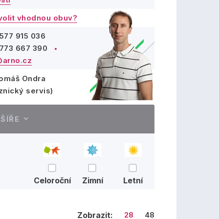
volit vhodnou obuv?
577 915 036
773 667 390
arno.cz
Tomáš Ondra
znický servis)
ŠÍŘE
Celoroční
Zimní
Letní
Zobrazit:
28
48