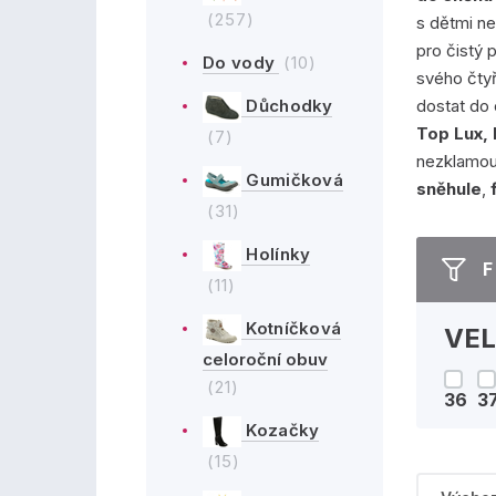
(257)
s dětmi ne
pro čistý 
Do vody
(10)
svého čty
dostat do
Důchodky
Top Lux,
(7)
nezklamou
Gumičková
sněhule
,
(31)
Holínky
F
(11)
Kotníčková
VEL
celoroční obuv
(21)
36
3
Kozačky
(15)