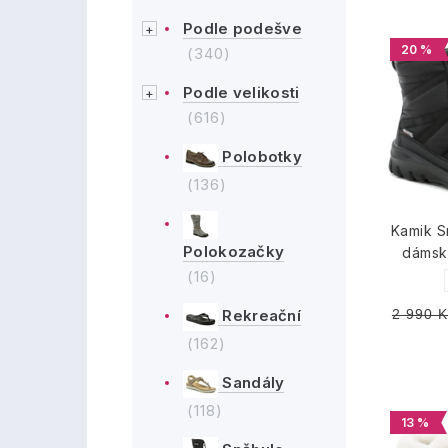
Podle podešve
20 %
(340)
Podle velikosti
(616)
Polobotky
(136)
Kamik 
Polokozačky
dámsk
(16)
Rekreační
2 990 K
(162)
Sandály
(118)
13 %