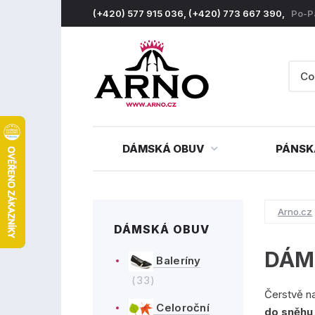
(+420) 577 915 036, (+420) 773 667 390,
Po-P
DÁMSKÁ OBUV
PÁNSK
Arno.cz
DÁMSKÁ OBUV
DÁM
Baleríny
(33)
Čerstvě na
Celoroční
do sněhu