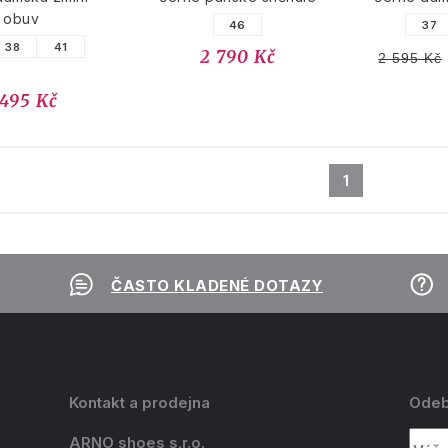
obuv
46
37
38
41
2 790 Kč
2 595 Kč
 495 Kč
1
ČASTO KLADENÉ DOTAZY
Kontakt a prodejna
Odeb
ARNO shoes s.r.o.