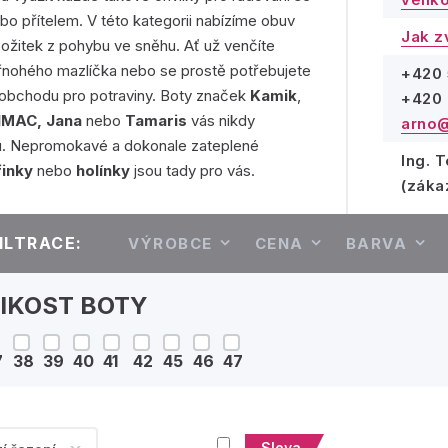
bo přítelem. V této kategorii nabízíme obuv
Jak z
požitek z pohybu ve sněhu. Ať už venčíte
řnohého mazlíčka nebo se prostě potřebujete
+420 
 obchodu pro potraviny. Boty značek
Kamik
,
+420 
 IMAC, Jana
nebo
Tamaris
vás nikdy
arno@
. Nepromokavé a dokonale zateplené
Ing. 
finky
nebo
holínky
jsou tady pro vás.
(záka
ILTRACE:
VÝROBCE
CENA
BARVA
IKOST BOTY
7
38
39
40
41
42
45
46
47
Sleva