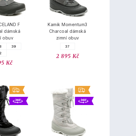
ICELAND F
Kamik Momentum3
al dámská
Charcoal dámská
í obuv
zimní obuv
8
39
37
2
2 895 Kč
95 Kč