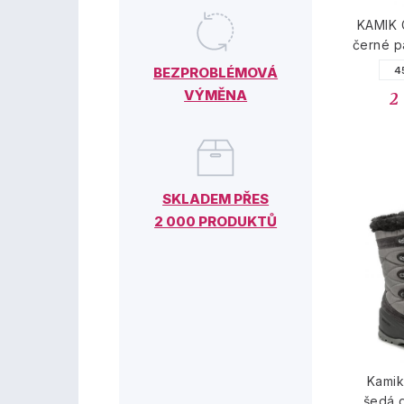
KAMIK 
černé p
BEZPROBLÉMOVÁ
4
VÝMĚNA
2
SKLADEM PŘES
2 000 PRODUKTŮ
Kamik
šedá 