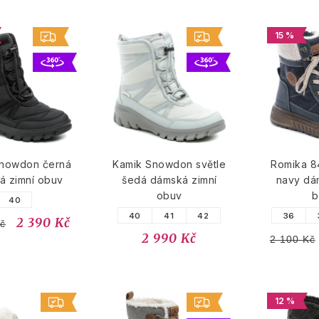
15 %
Snowdon černá
Kamik Snowdon světle
Romika 
á zimní obuv
šedá dámská zimní
navy dá
obuv
b
40
40
41
42
36
2 390 Kč
č
2 990 Kč
2 100 Kč
12 %