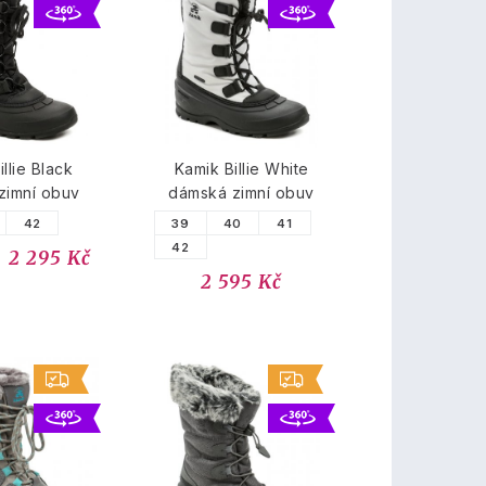
llie Black
Kamik Billie White
zimní obuv
dámská zimní obuv
42
39
40
41
42
2 295 Kč
2 595 Kč