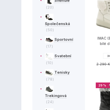
Sněhule
(20)
Společenská
(50)
IMAC I
Sportovní
bílé 
(17)
Svatební
3
(10)
2 290 
Tenisky
(78)
29 %
Trekingová
(24)