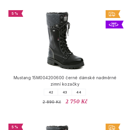
5 %
Mustang 15M004200600 černé dámské nadměrné
zimní kozačky
42
43
44
2 750 Kč
2 890 Kč
5 %