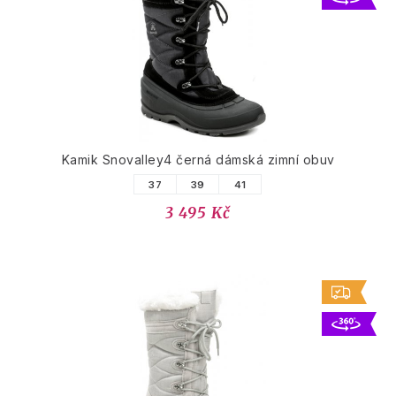
Kamik Snovalley4 černá dámská zimní obuv
37
39
41
3 495 Kč