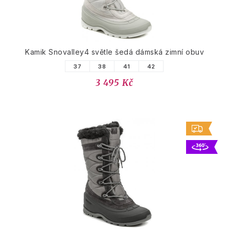
Kamik Snovalley4 světle šedá dámská zimní obuv
37
38
41
42
3 495 Kč