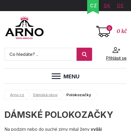
CZ
SK
DE
0
0 kč
Přihlásit se
MENU
Arno.cz
Dámská obuv
Polokozačky
DÁMSKÉ POLOKOZAČKY
Na podzim nebo do suché zimy milují ženy
vyšší