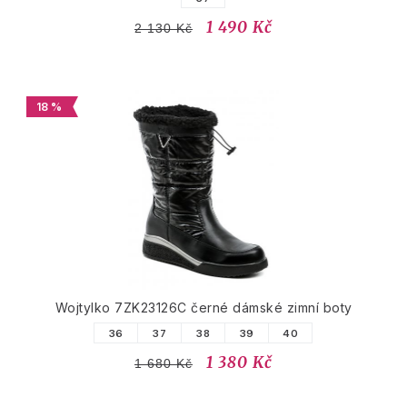
1 490 Kč
2 130 Kč
18 %
Wojtylko 7ZK23126C černé dámské zimní boty
36
37
38
39
40
1 380 Kč
1 680 Kč