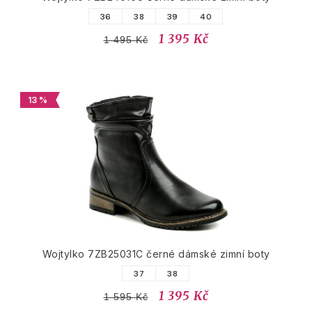
36
38
39
40
1 395 Kč
1 495 Kč
13 %
Wojtylko 7ZB25031C černé dámské zimní boty
37
38
1 395 Kč
1 595 Kč