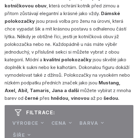
kotníčkovou obuv
, která ochrání kotník před zimou a
přitom zůstávají elegantní a krásné jako vždy.
Dámské
polokozačky
jsou pravá volba pro ženu na úrovni, která
chce vypadat šik a mít krásnou postavu s odhalenou částí
lýtka. Někdy je obtížné říci, jestli je kotníčková obuv již
polokozačka nebo ne. Každopádně u nás máte výběr
jednoduchý, v příslušné sekci si můžete vybrat z obou
kategorií. Módní a
kvalitní polokozačky
jsou skvělé jako
doplněk k sukni nebo ke kalhotám. Dokonalou figuru dokáží
vymodelovat také z džínsů. Polokozačky na vysokém nebo
nízkém podpatku předních značek jako jsou
Mustang,
Axel, Abil, Tamaris, Jana a další
můžete vybírat z mnoha
barev od
černé
přes
hnědou, vínovou
až po
šedou.
FILTRACE:
VÝROBCE
CENA
BARVA
ŠÍŘE