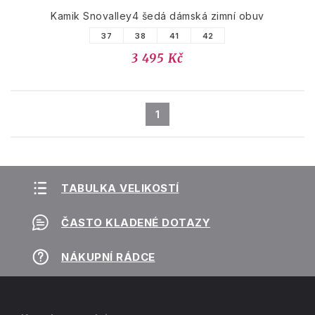
Kamik Snovalley4 šedá dámská zimní obuv
37
38
41
42
3 495 Kč
1
TABULKA VELIKOSTÍ
ČASTO KLADENÉ DOTAZY
NÁKUPNÍ RÁDCE