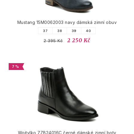
Mustang 15M0062003 navy dámská zimní obuv
37
38
39
40
2 250 Kč
2 395 Kč
7 %
Wojtylko 7ZB24016C černé dámské zimní boty