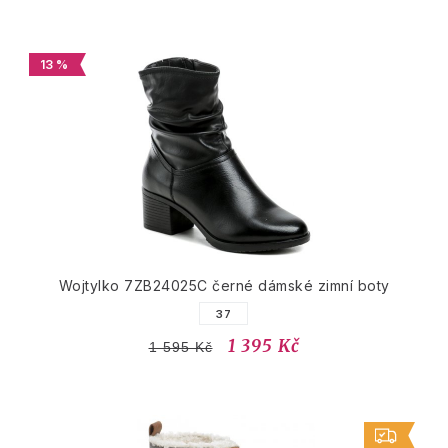
13 %
Wojtylko 7ZB24025C černé dámské zimní boty
37
1 395 Kč
1 595 Kč