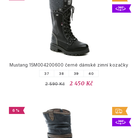
Mustang 15M004200600 černé dámské zimní kozačky
37
38
39
40
2 450 Kč
2 590 Kč
6 %