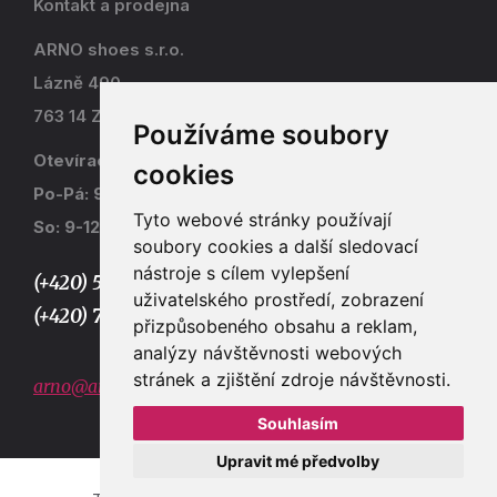
Kontakt a prodejna
ARNO shoes s.r.o.
Lázně 490
763 14 Zlín - Kostelec
Používáme soubory
Otevírací doba
cookies
Po-Pá: 9-17
Tyto webové stránky používají
So: 9-12
soubory cookies a další sledovací
nástroje s cílem vylepšení
(+420) 577 915 036,
uživatelského prostředí, zobrazení
(+420) 773 667 390
přizpůsobeného obsahu a reklam,
analýzy návštěvnosti webových
stránek a zjištění zdroje návštěvnosti.
arno@arno.cz
Souhlasím
Upravit mé předvolby