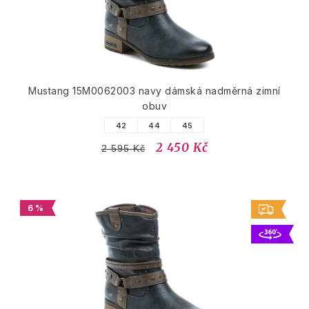
Mustang 15M0062003 navy dámská nadměrná zimní
obuv
42
44
45
2 450 Kč
2 595 Kč
6 %