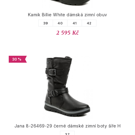
Kamik Billie White dámská zimní obuv
39
40
41
42
2 595 Kč
30 %
Jana 8-26469-29 černé dámské zimní boty šíře H
37