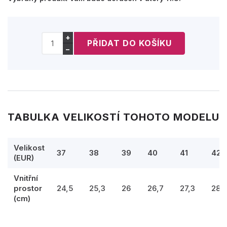
+
−
TABULKA VELIKOSTÍ TOHOTO MODELU
Velikost
37
38
39
40
41
42
(EUR)
Vnitřní
prostor
24,5
25,3
26
26,7
27,3
28
(cm)