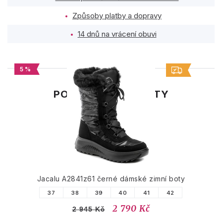
Způsoby platby a dopravy
14 dnů na vrácení obuvi
5 %
PODOBNÉ PRODUKTY
Jacalu A2841z61 černé dámské zimní boty
37
38
39
40
41
42
2 790 Kč
2 945 Kč