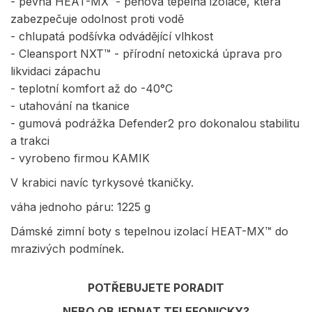
- pevná HEAT-MX™- pěnová tepelná izolace, která
zabezpečuje odolnost proti vodě
- chlupatá podšívka odvádějící vlhkost
- Cleansport NXT™ - přírodní netoxická úprava pro
likvidaci zápachu
- teplotní komfort až do -40°C
- utahování na tkanice
- gumová podrážka Defender2 pro dokonalou stabilitu
a trakci
- vyrobeno firmou KAMIK
V krabici navíc tyrkysové tkaničky.
váha jednoho páru: 1225 g
Dámské zimní boty s tepelnou izolací HEAT-MX™ do
mrazivých podmínek.
POTŘEBUJETE PORADIT
NEBO OBJEDNAT TELEFONICKY?