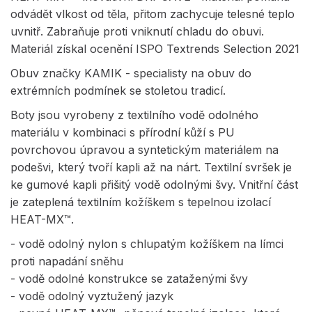
odvádět vlkost od těla, přitom zachycuje telesné teplo
uvnitř. Zabraňuje proti vniknutí chladu do obuvi.
Materiál získal ocenění ISPO Textrends Selection 2021
Obuv značky KAMIK - specialisty na obuv do
extrémních podmínek se stoletou tradicí.
Boty jsou vyrobeny z textilního vodě odolného
materiálu v kombinaci s přírodní kůží s PU
povrchovou úpravou a syntetickým materiálem na
podešvi, který tvoří kapli až na nárt. Textilní svršek je
ke gumové kapli přišitý vodě odolnými švy. Vnitřní část
je zateplená textilním kožíškem s tepelnou izolací
HEAT-MX™.
- vodě odolný nylon s chlupatým kožíškem na límci
proti napadání sněhu
- vodě odolné konstrukce se zataženými švy
- vodě odolný vyztužený jazyk