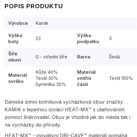
POPIS PRODUKTU
Výrobce
Kamik
Výška
Výška
23
3
boty
podpatku
Šíře
G - střední šíře
Barva
Šedá
obuvi
Kůže 40%
Materiál
Materiál
Textil 30%
vnitřní
Textil 100%
svršku
Syntetika 30%
části
Dámská zimní kotníková vycházková obuv značky
KAMIK s tepelnou izolací HEAT-MX™ s utahováním
pomocí šněrovadel. Obuv je vhodná jak do města tak i
na vycházky do přírody.
HEAT-MX™ - inovativní DRI-CAVE™ materiál pomáhá