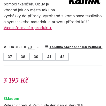
pomocí tkaniček. Obuv je
vhodná jak do města tak i na
vycházky do přírody, vyrobená z kombinace textilního
a syntetického materiálu s pravou přírodní kůží.
Více informací o produktu.
VELIKOST V
Tabulka standardních velikostí
37
38
39
41
42
3 195 Kč
Skladem
Vybraný produkt Vám bude doručen v úterý 11.8.