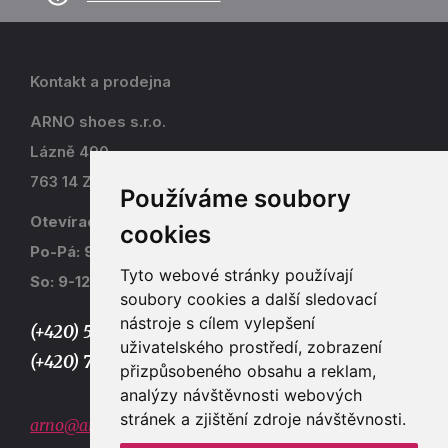
Kontakt a prodejna
ARNO shoes s.r.o.
Lázně 490
763 14 Zlín - Kostelec
Používáme soubory
Otevírací doba
cookies
Po-Pá: 9-17
Tyto webové stránky používají
So: 9-12
soubory cookies a další sledovací
nástroje s cílem vylepšení
(+420) 577 915 036,
uživatelského prostředí, zobrazení
(+420) 773 667 390
přizpůsobeného obsahu a reklam,
analýzy návštěvnosti webových
stránek a zjištění zdroje návštěvnosti.
arno@arno.cz