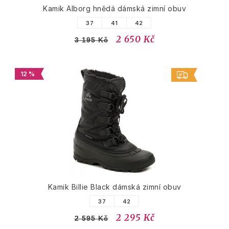
Kamik Alborg hnědá dámská zimní obuv
37
41
42
2 650 Kč
3 195 Kč
12 %
Kamik Billie Black dámská zimní obuv
37
42
2 295 Kč
2 595 Kč