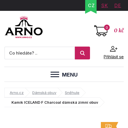
CZ
SK
DE
0
0 kč
Přihlásit se
MENU
Arno.cz
Dámská obuv
Sněhule
Kamik ICELAND F Charcoal dámská zimní obuv