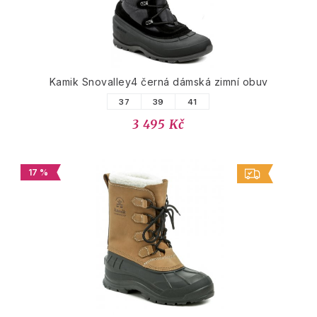
Kamik Snovalley4 černá dámská zimní obuv
37
39
41
3 495 Kč
17 %