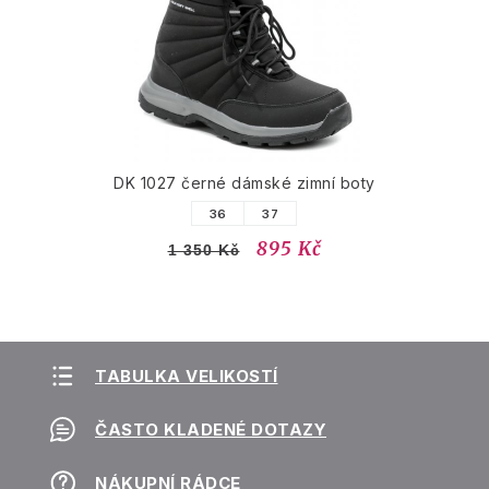
DK 1027 černé dámské zimní boty
36
37
895 Kč
1 350 Kč
TABULKA VELIKOSTÍ
ČASTO KLADENÉ DOTAZY
NÁKUPNÍ RÁDCE