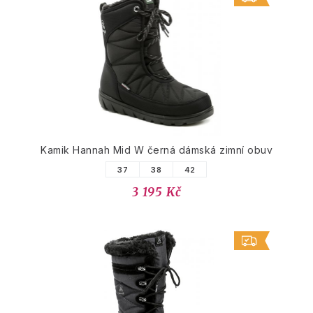
Kamik Hannah Mid W černá dámská zimní obuv
37
38
42
3 195 Kč