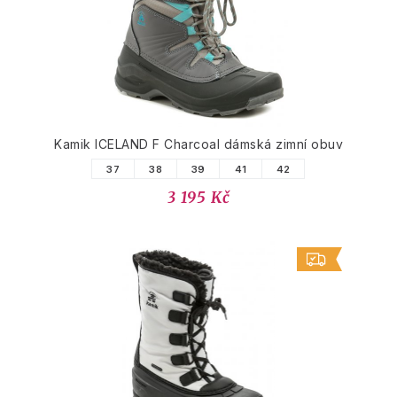
Kamik ICELAND F Charcoal dámská zimní obuv
37
38
39
41
42
3 195 Kč