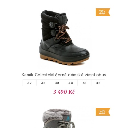
Kamik CelesteM černá dámská zimní obuv
37
38
39
40
41
42
3 490 Kč