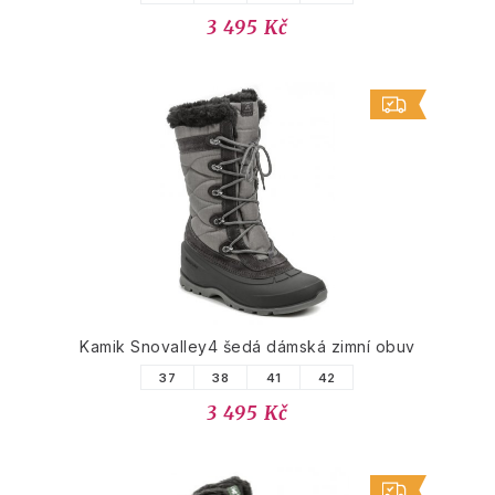
3 495 Kč
Kamik Snovalley4 šedá dámská zimní obuv
37
38
41
42
3 495 Kč