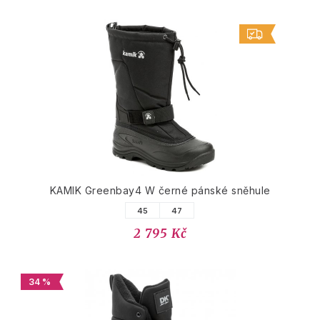
KAMIK Greenbay4 W černé pánské sněhule
45
47
2 795 Kč
34 %