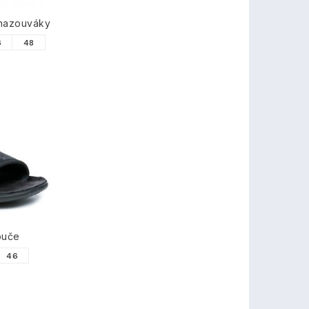
 nazouváky
6
48
puče
46