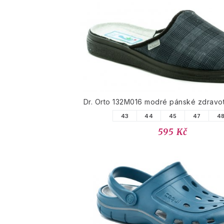
Dr. Orto 132M016 modré pánské zdravot
43
44
45
47
4
595 Kč