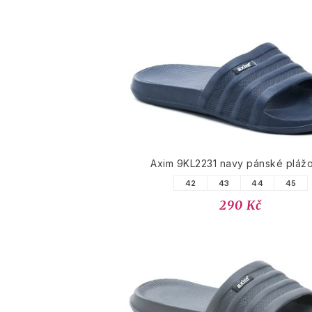
Axim 9KL2231 navy pánské pláž
42
43
44
45
290 Kč