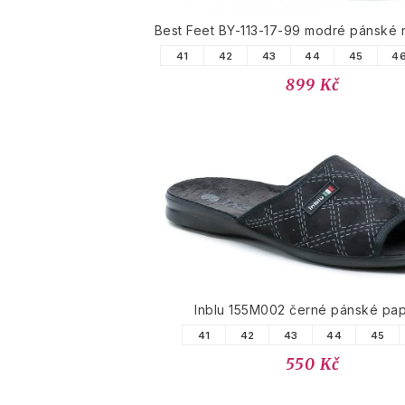
Best Feet BY-113-17-99 modré pánské
41
42
43
44
45
4
899 Kč
Inblu 155M002 černé pánské pa
41
42
43
44
45
550 Kč