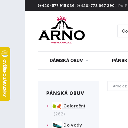
(+420) 577 915 036, (+420) 773 667 390,
Po-P
DÁMSKÁ OBUV
PÁNSK
Arno.cz
PÁNSKÁ OBUV
Celoroční
(262)
Do vody