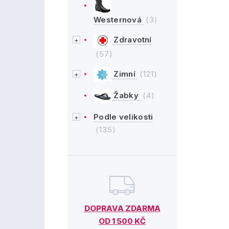
Westernová
(3)
Zdravotní
(57)
Zimní
(121)
Žabky
(4)
Podle velikosti
(135)
DOPRAVA ZDARMA
OD 1 500 KČ