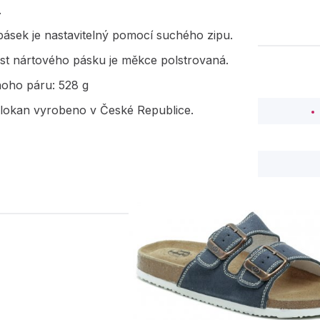
.
ásek je nastavitelný pomocí suchého zipu.
ást nártového pásku je měkce polstrovaná.
noho páru: 528 g
lokan vyrobeno v České Republice.
PODOBNÉ PRODUK