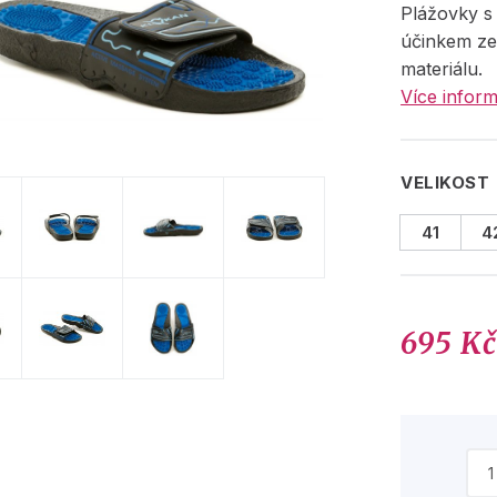
Plážovky s
účinkem ze
materiálu.
Více inform
VELIKOST
41
4
695 K