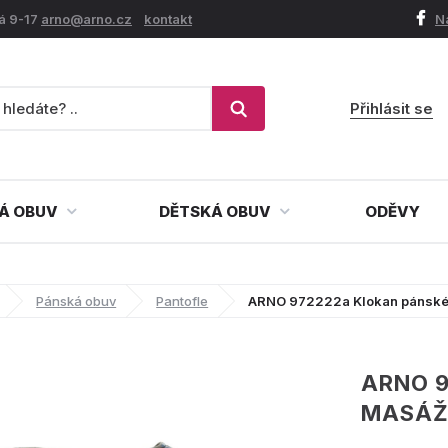
á 9-17
arno@arno.cz
kontakt
N
Přihlásit se
Á OBUV
DĚTSKÁ OBUV
ODĚVY
Pánská obuv
Pantofle
ARNO 972222a Klokan pánské
ARNO 
MASÁŽ