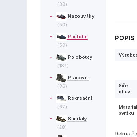
(30)
Nazouváky
(50)
Pantofle
POPIS
(50)
Výrobc
Polobotky
(182)
Pracovní
Šíře
(36)
obuvi
Rekreační
(67)
Materiá
svršku
Sandály
(28)
Rekreačn