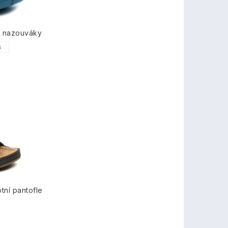
é nazouváky
6
tní pantofle