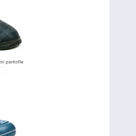
ní pantofle
8