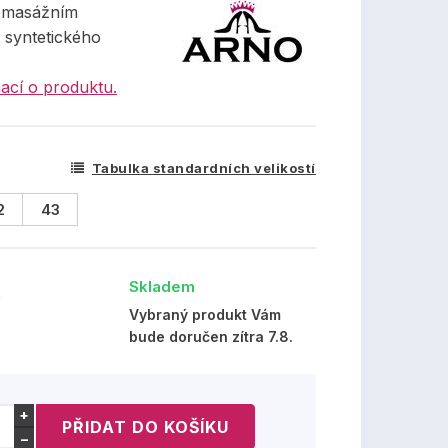
 masážním
 syntetického
ací o produktu.
Tabulka standardních velikostí
2
43
Skladem
č
Vybraný produkt Vám
bude doručen zítra 7.8.
+
−