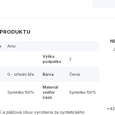
 PRODUKTU
N
e
Arno
J
Výška
2
podpatku
G - střední šíře
Barva
Černá
Materiál
l
Syntetika 100%
vnitřní
Syntetika 100%
části
+42
í a plážová obuv vyrobena ze syntetického