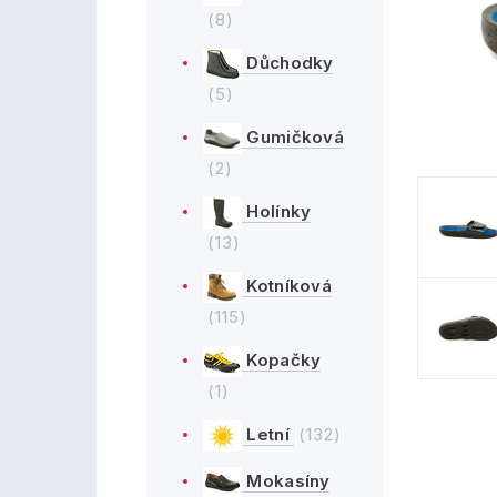
(8)
Důchodky
(5)
Gumičková
(2)
Holínky
(13)
Kotníková
(115)
Kopačky
(1)
Letní
(132)
Mokasíny