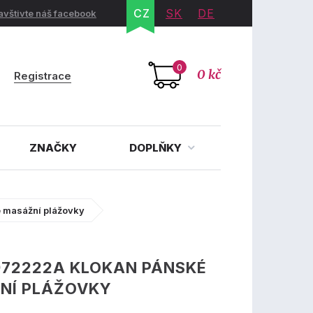
CZ
SK
DE
avštivte náš facebook
0
0 kč
Registrace
ZNAČKY
DOPLŇKY
 masážní plážovky
972222A KLOKAN PÁNSKÉ
NÍ PLÁŽOVKY