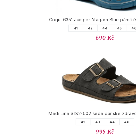
Coqui 6351 Jumper Niagara Blue pánsk
41
42
44
45
4
690 Kč
Medi Line S182-002 šedé pánské zdravo
42
43
44
46
995 Kč