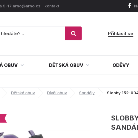
á 9-17
arno@arno.cz
kontakt
N
Přihlásit se
Á OBUV
DĚTSKÁ OBUV
ODĚVY
Dětská obuv
Dívčí obuv
Sandály
Slobby 152-004
SLOBBY
SANDÁ