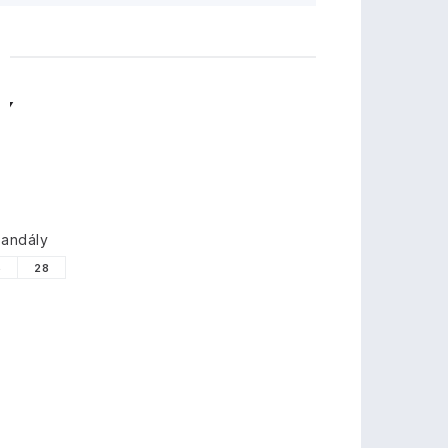
TY
sandály
6
28