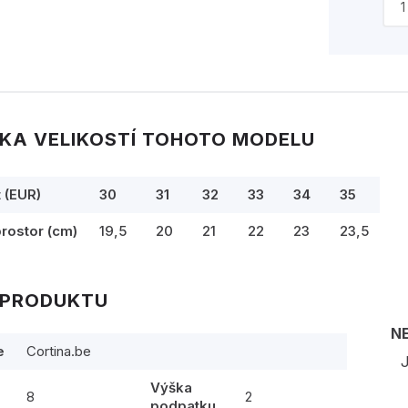
KA VELIKOSTÍ TOHOTO MODELU
t (EUR)
30
31
32
33
34
35
prostor (cm)
19,5
20
21
22
23
23,5
 PRODUKTU
N
e
Cortina.be
J
Výška
8
2
podpatku