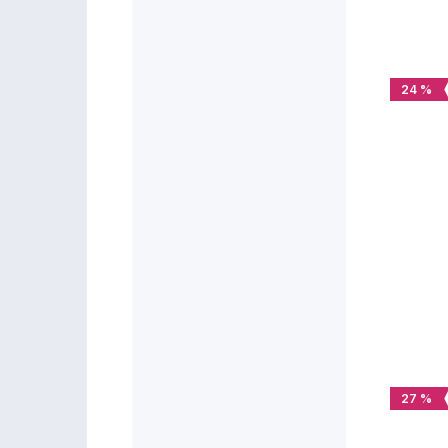
24 %
27 %