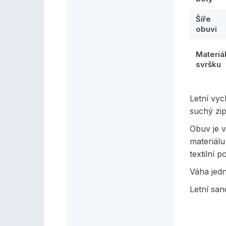
Šíře
obuvi
Materiá
svršku
Letní vy
suchý zip
Obuv je 
materiálu
textilní 
Váha jed
Letní san