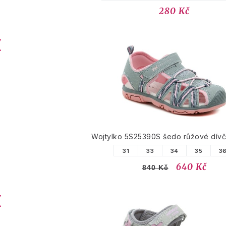
280 Kč
Wojtylko 5S25390S šedo růžové dívč
31
33
34
35
3
640 Kč
840 Kč