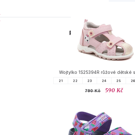
PODOBNÉ PRODUK
Wojtylko 1S25394R růžové dětské 
21
22
23
24
25
2
590 Kč
790 Kč