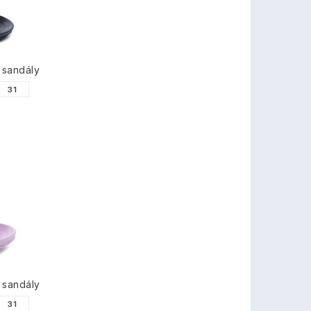
 sandály
31
 sandály
31