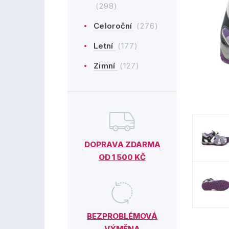
(298)
Celoroční
(276)
Letní
(177)
Zimní
(127)
DOPRAVA ZDARMA
OD 1 500 KČ
BEZPROBLÉMOVÁ
VÝMĚNA