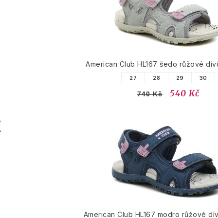
American Club HL167 šedo růžové dívč
27
28
29
30
540 Kč
740 Kč
American Club HL167 modro růžové dív