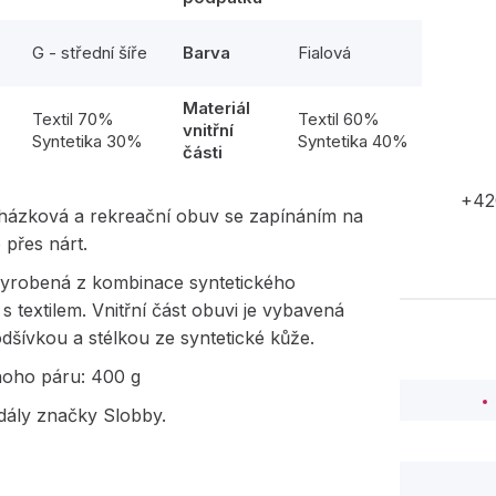
G - střední šíře
Barva
Fialová
Materiál
l
Textil 70%
Textil 60%
vnitřní
Syntetika 30%
Syntetika 40%
části
+42
cházková a rekreační obuv se zapínáním na
 přes nárt.
vyrobená z kombinace syntetického
 s textilem. Vnitřní část obuvi je vybavená
podšívkou a stélkou ze syntetické kůže.
noho páru: 400 g
dály značky Slobby.