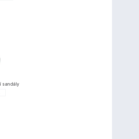
í sandály
6