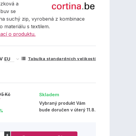
ázková a
obuv se
na suchý zip, vyrobená z kombinace
o materiálu s textilem.
ací o produktu.
 V
Tabulka standardních velikostí
Skladem
95 Kč
č
Vybraný produkt Vám
bude doručen v úterý 11.8.
 %
+