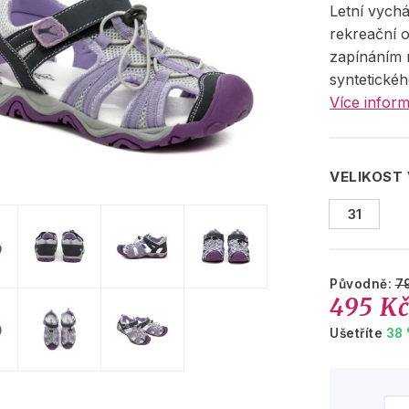
Letní vych
rekreační 
zapínáním 
syntetickéh
Více inform
VELIKOST
31
Původně:
7
495 K
Ušetříte
38