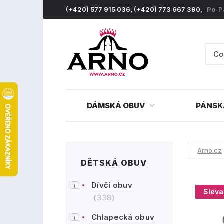
(+420) 577 915 036, (+420) 773 667 390,
Po-P
DÁMSKÁ OBUV
PÁNSK
Arno.cz
DĚTSKÁ OBUV
Dívčí obuv
Sleva
(338)
Chlapecká obuv