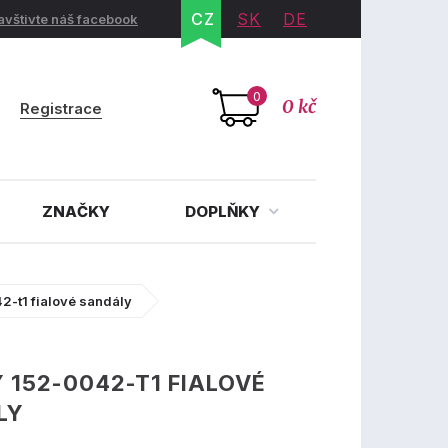
CZ
SK
DE
avštivte náš facebook
0
0 kč
Registrace
ZNAČKY
DOPLŇKY
2-t1 fialové sandály
 152-0042-T1 FIALOVÉ
LY