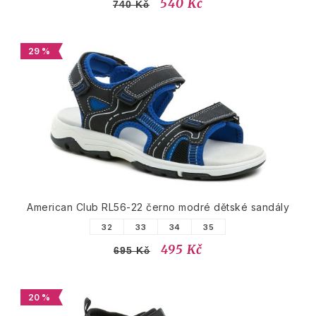
540 Kč
740 Kč
29 %
American Club RL56-22 černo modré dětské sandály
32
33
34
35
495 Kč
695 Kč
20 %