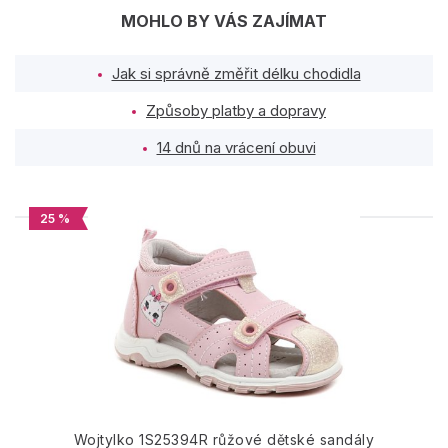
MOHLO BY VÁS ZAJÍMAT
Jak si správně změřit délku chodidla
Způsoby platby a dopravy
14 dnů na vrácení obuvi
25 %
PODOBNÉ PRODUKTY
Wojtylko 1S25394R růžové dětské sandály