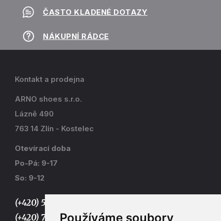
ČASTO KLADENÉ DOTAZY
NÁKUPNÍ RÁDCE
Kontakt a prodejna
ARNO shoes s.r.o.
Lázně 490
763 14 Zlín - Kostelec
Otevírací doba
Po-Pá: 9-17
So: 9-12
(+420) 577 915 036,
Používáme soubory
(+420) 773 667 390