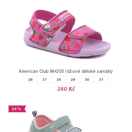
American Club NH205 růžové dětské sandály
26
27
28
29
30
31
280 Kč
24 %