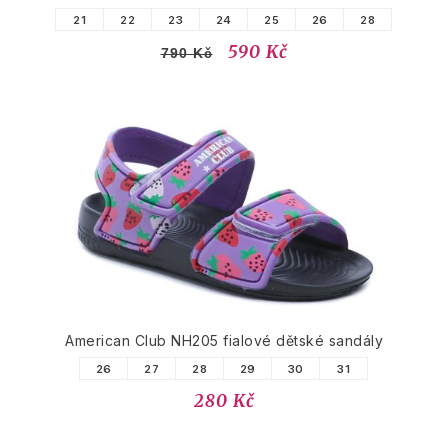
21
22
23
24
25
26
28
590 Kč
790 Kč
American Club NH205 fialové dětské sandály
26
27
28
29
30
31
280 Kč