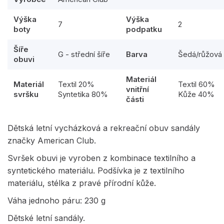
Výška
Výška
7
2
boty
podpatku
Šíře
G - střední šíře
Barva
Šedá/růžová
obuvi
Materiál
Materiál
Textil 20%
Textil 60%
vnitřní
svršku
Syntetika 80%
Kůže 40%
části
Dětská letní vycházková a rekreační obuv sandály
značky American Club.
Svršek obuvi je vyroben z kombinace textilního a
syntetického materiálu. Podšívka je z textilního
materiálu, stélka z pravé přírodní kůže.
Váha jednoho páru: 230 g
Dětské letní sandály.