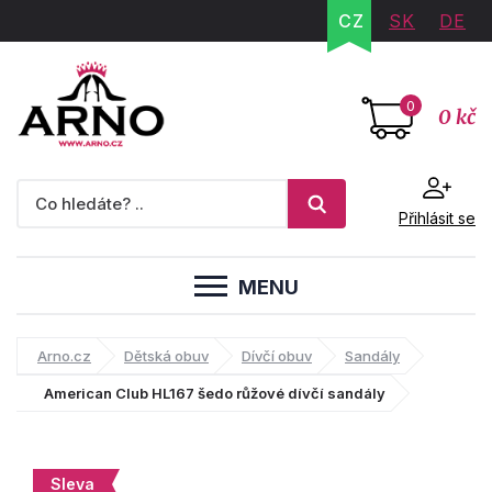
CZ
SK
DE
0
0 kč
Přihlásit se
MENU
Arno.cz
Dětská obuv
Dívčí obuv
Sandály
American Club HL167 šedo růžové dívčí sandály
Sleva