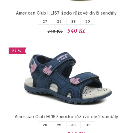
American Club HL167 šedo růžové dívčí sandály
27
28
29
30
540 Kč
740 Kč
27 %
American Club HL167 modro růžové dívčí sandály
28
29
30
31