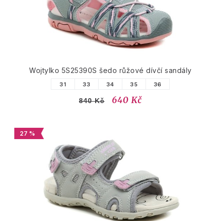
Wojtylko 5S25390S šedo růžové dívčí sandály
31
33
34
35
36
640 Kč
840 Kč
27 %