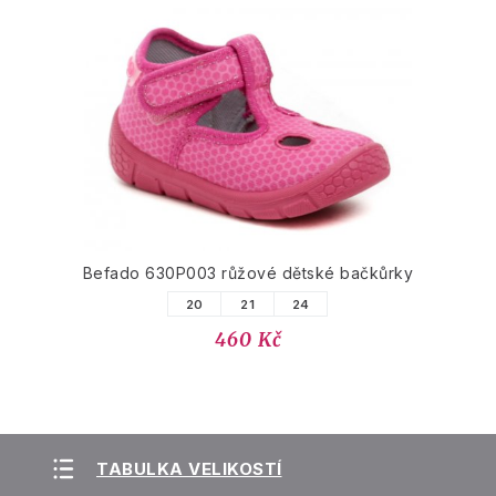
Befado 630P003 růžové dětské bačkůrky
20
21
24
460 Kč
TABULKA VELIKOSTÍ