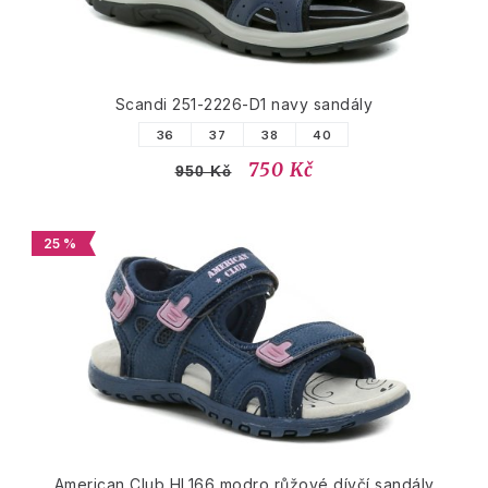
Scandi 251-2226-D1 navy sandály
36
37
38
40
750 Kč
950 Kč
25 %
American Club HL166 modro růžové dívčí sandály