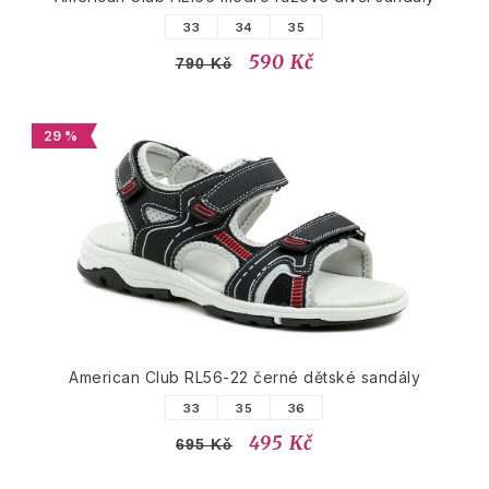
33
34
35
590 Kč
790 Kč
29 %
American Club RL56-22 černé dětské sandály
33
35
36
495 Kč
695 Kč