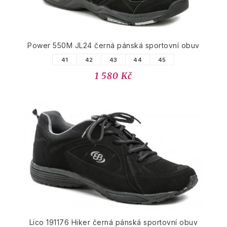
Power 550M JL24 černá pánská sportovní obuv
41
42
43
44
45
1 580 Kč
Lico 191176 Hiker černá pánská sportovní obuv