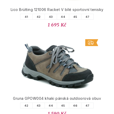
Lico Brütting 121006 Racket V bílé sportovní tenisky
41
42
43
44
45
47
1 695 Kč
Gruna GPOW004 khaki pánská outdoorová obuv
42
43
44
45
46
47
1 590 Kč