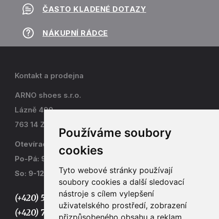
ČASTO KLADENÉ DOTAZY
NÁKUPNÍ RÁDCE
Kontakt a prodejna
ARNO shoes s.r.o.
Lázně 490
763 14 Zlín - Kostelec
Používáme soubory
Otevírací doba
cookies
Po-Pá: 9-17
Tyto webové stránky používají
So: 9-12
soubory cookies a další sledovací
nástroje s cílem vylepšení
(+420) 577 915 036,
uživatelského prostředí, zobrazení
(+420) 773 667 390
přizpůsobeného obsahu a reklam,