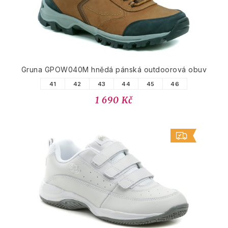
Gruna GPOW040M hnědá pánská outdoorová obuv
41
42
43
44
45
46
1 690 Kč