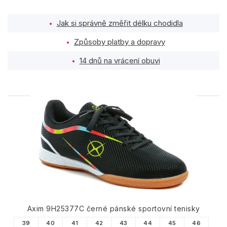
Jak si správně změřit délku chodidla
Způsoby platby a dopravy
14 dnů na vrácení obuvi
PODOBNÉ PRODUKTY
Axim 9H25377C černé pánské sportovní tenisky
39
40
41
42
43
44
45
46