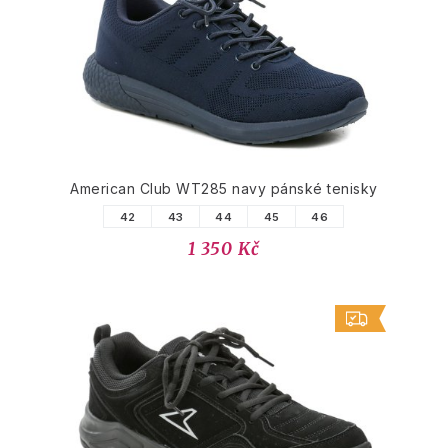
American Club WT285 navy pánské tenisky
42
43
44
45
46
1 350 Kč