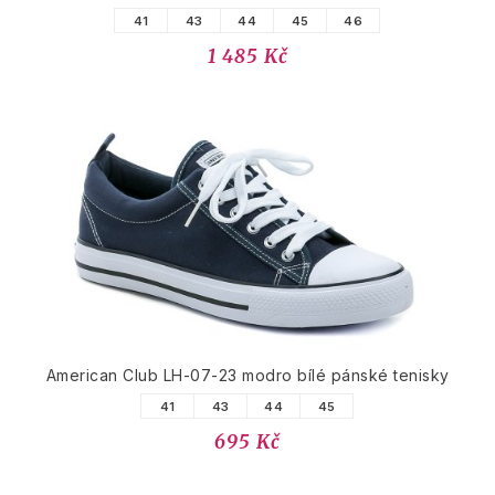
41
43
44
45
46
1 485 Kč
American Club LH-07-23 modro bílé pánské tenisky
41
43
44
45
695 Kč