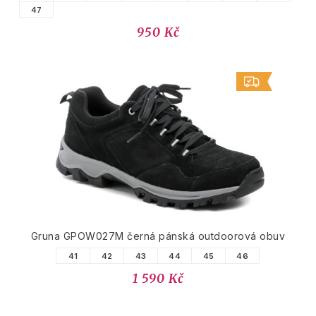
47
950 Kč
Gruna GPOW027M černá pánská outdoorová obuv
41
42
43
44
45
46
1 590 Kč