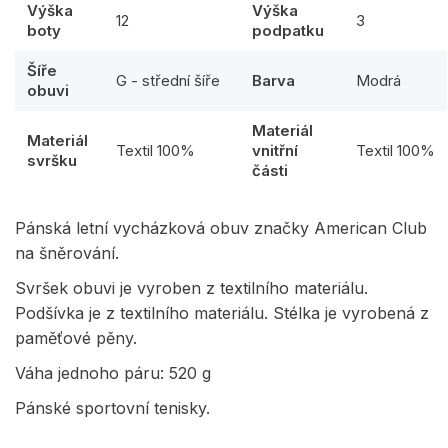
Výška
Výška
12
3
boty
podpatku
Šíře
G - střední šíře
Barva
Modrá
obuvi
Materiál
Materiál
Textil 100%
vnitřní
Textil 100%
svršku
části
Pánská letní vycházková obuv značky American Club
na šněrování.
Svršek obuvi je vyroben z textilního materiálu.
Podšívka je z textilního materiálu. Stélka je vyrobená z
paměťové pěny.
Váha jednoho páru: 520 g
Pánské sportovní tenisky.