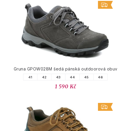
Gruna GPOW028M šedá pánská outdoorová obuv
41
42
43
44
45
46
1 590 Kč