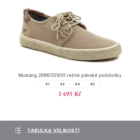
Mustang 26M0331001 režné pánské polobotky
41
42
44
45
1 495 Kč
TABULKA VELIKOSTÍ