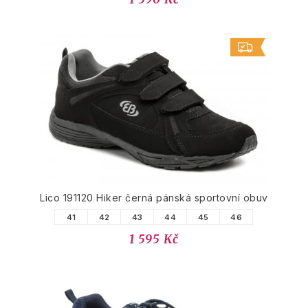
Lico 191120 Hiker černá pánská sportovní obuv
41
42
43
44
45
46
1 595 Kč