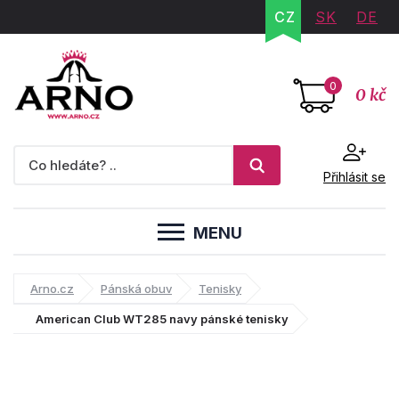
CZ
SK
DE
0
0 kč
Přihlásit se
MENU
Arno.cz
Pánská obuv
Tenisky
American Club WT285 navy pánské tenisky