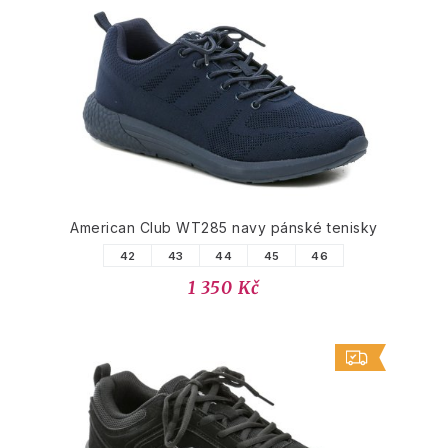
American Club WT285 navy pánské tenisky
42
43
44
45
46
1 350 Kč