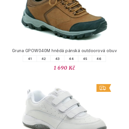
Gruna GPOW040M hnědá pánská outdoorová obuv
41
42
43
44
45
46
1 690 Kč