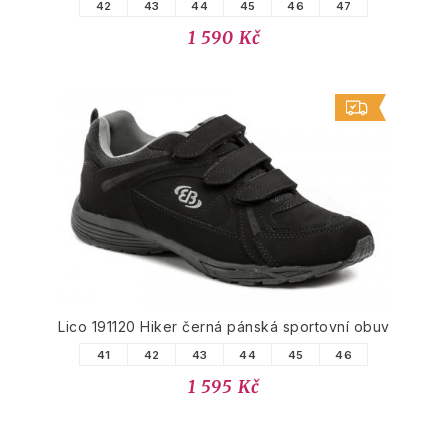
42
43
44
45
46
47
1 590 Kč
Lico 191120 Hiker černá pánská sportovní obuv
41
42
43
44
45
46
1 595 Kč