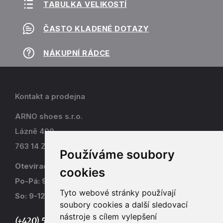
TABULKA VELIKOSTÍ
ČASTO KLADENÉ DOTAZY
NÁKUPNÍ RÁDCE
Kontakt a prodejna
ARNO shoes s.r.o.
Lázně 490
763 14 Zlín - Kostelec
Používáme soubory
Otevírací doba
cookies
Po-Pá: 9-17
Tyto webové stránky používají
So: 9-12
soubory cookies a další sledovací
nástroje s cílem vylepšení
(+420) 577 915 036,