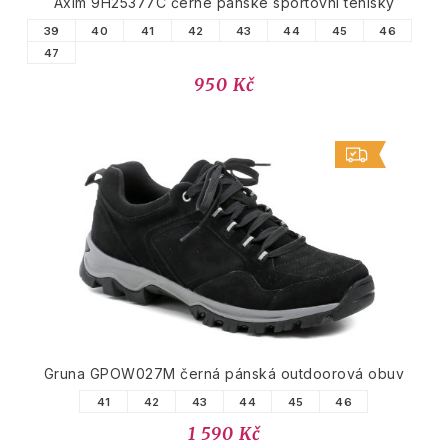
Axim 9H25377C černé pánské sportovní tenisky
39
40
41
42
43
44
45
46
47
950 Kč
Gruna GPOW027M černá pánská outdoorová obuv
41
42
43
44
45
46
1 590 Kč