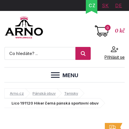
CZ
SK
DE
0
0 kč
Přihlásit se
MENU
Arno.cz
Pánská obuv
Tenisky
Lico 191120 Hiker černá pánská sportovní obuv