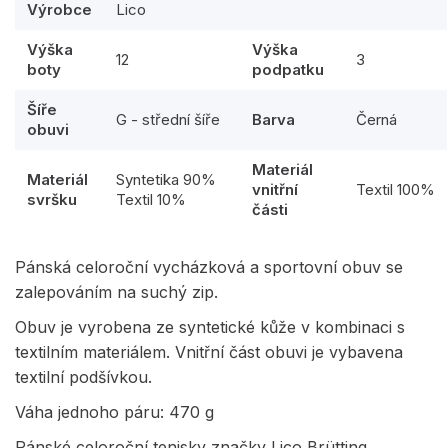
Výrobce
Lico
Výška
Výška
12
3
boty
podpatku
Šíře
G - střední šíře
Barva
Černá
obuvi
Materiál
Materiál
Syntetika 90%
vnitřní
Textil 100%
svršku
Textil 10%
části
Pánská celoroční vycházková a sportovní obuv se
zalepováním na suchý zip.
Obuv je vyrobena ze syntetické kůže v kombinaci s
textilním materiálem. Vnitřní část obuvi je vybavena
textilní podšívkou.
Váha jednoho páru: 470 g
Pánské celoroční tenisky značky Lico Brütting.