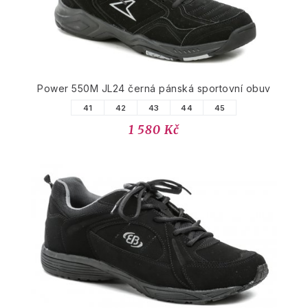
Power 550M JL24 černá pánská sportovní obuv
41
42
43
44
45
1 580 Kč