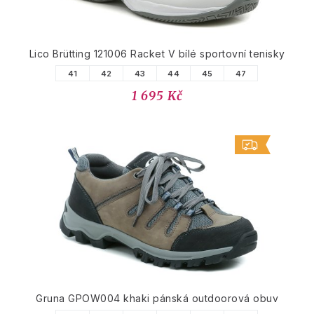
Lico Brütting 121006 Racket V bílé sportovní tenisky
41
42
43
44
45
47
1 695 Kč
Gruna GPOW004 khaki pánská outdoorová obuv