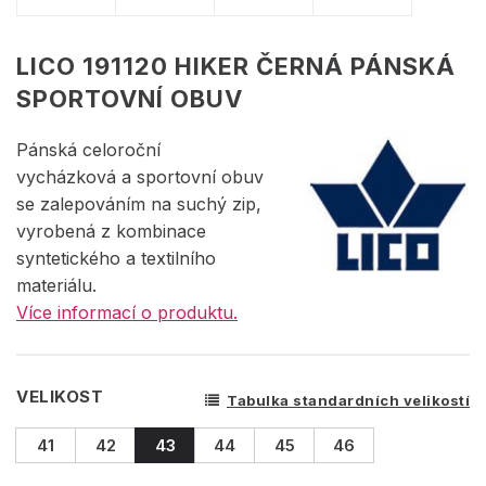
LICO 191120 HIKER ČERNÁ PÁNSKÁ
SPORTOVNÍ OBUV
Pánská celoroční
vycházková a sportovní obuv
se zalepováním na suchý zip,
vyrobená z kombinace
syntetického a textilního
materiálu.
Více informací o produktu.
VELIKOST
Tabulka standardních velikostí
41
42
43
44
45
46