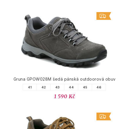
Gruna GPOW028M šedá pánská outdoorová obuv
41
42
43
44
45
46
1 590 Kč