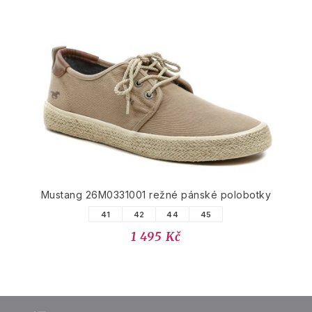
Mustang 26M0331001 režné pánské polobotky
41
42
44
45
1 495 Kč