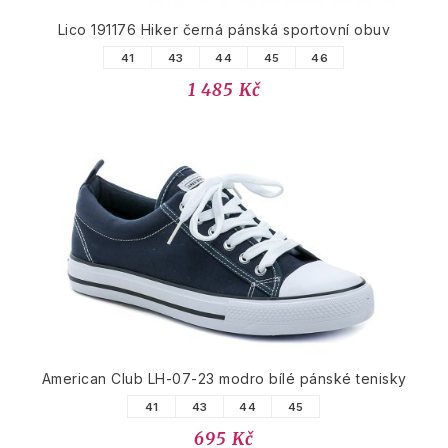
Lico 191176 Hiker černá pánská sportovní obuv
41
43
44
45
46
1 485 Kč
American Club LH-07-23 modro bílé pánské tenisky
41
43
44
45
695 Kč