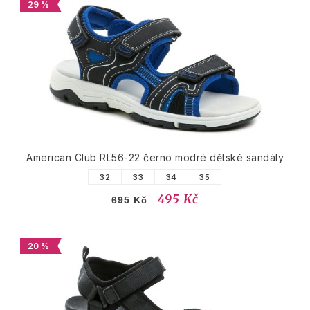
29 %
American Club RL56-22 černo modré dětské sandály
32
33
34
35
495 Kč
695 Kč
20 %