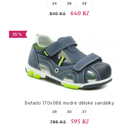
34
36
38
640 Kč
840 Kč
25 %
Befado 170x088 modré dětské sandálky
29
30
31
595 Kč
795 Kč