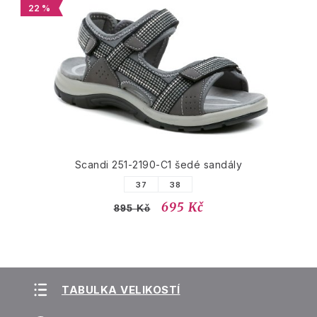
22 %
Scandi 251-2190-C1 šedé sandály
37
38
695 Kč
895 Kč
TABULKA VELIKOSTÍ