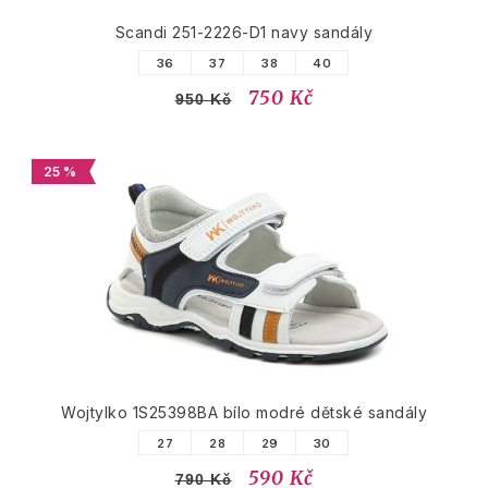
Scandi 251-2226-D1 navy sandály
36
37
38
40
750 Kč
950 Kč
25 %
Wojtylko 1S25398BA bílo modré dětské sandály
27
28
29
30
590 Kč
790 Kč