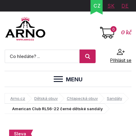
CZ
SK
DE
0
0 kč
Přihlásit se
MENU
Arno.cz
Dětská obuv
Chlapecká obuv
Sandály
American Club RL56-22 černé dětské sandály
Sleva