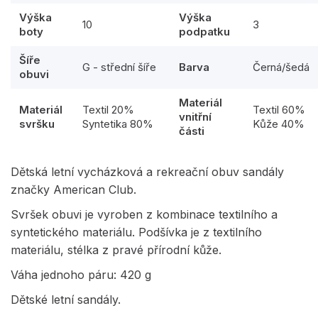
Výška
Výška
10
3
boty
podpatku
Šíře
G - střední šíře
Barva
Černá/šedá
obuvi
Materiál
Materiál
Textil 20%
Textil 60%
vnitřní
svršku
Syntetika 80%
Kůže 40%
části
Dětská letní vycházková a rekreační obuv sandály
značky American Club.
Svršek obuvi je vyroben z kombinace textilního a
syntetického materiálu. Podšívka je z textilního
materiálu, stélka z pravé přírodní kůže.
Váha jednoho páru: 420 g
Dětské letní sandály.