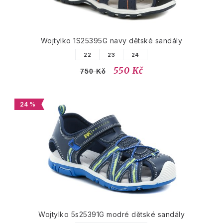
Wojtylko 1S25395G navy dětské sandály
22
23
24
550 Kč
750 Kč
24 %
Wojtylko 5s25391G modré dětské sandály