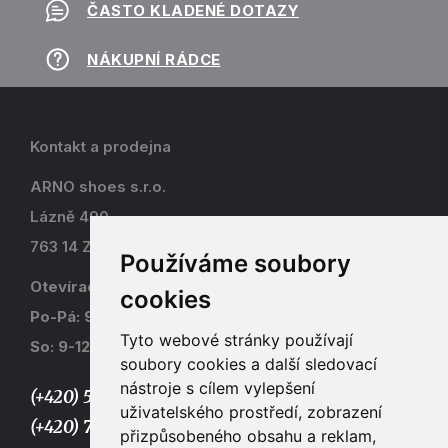
ČASTO KLADENÉ DOTAZY
NÁKUPNÍ RÁDCE
Kontakt a prodejna
ARNO shoes s.r.o.
Lázně 490
763 14 Zlín - Kostelec
Používáme soubory
Otevírací doba
cookies
Po-Pá: 9-17
Tyto webové stránky používají
So: 9-12
soubory cookies a další sledovací
nástroje s cílem vylepšení
(+420) 577 915 036,
uživatelského prostředí, zobrazení
(+420) 773 667 390
přizpůsobeného obsahu a reklam,