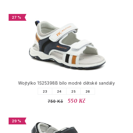
27 %
Wojtylko 1S25398B bílo modré dětské sandály
23
24
25
26
550 Kč
750 Kč
29 %