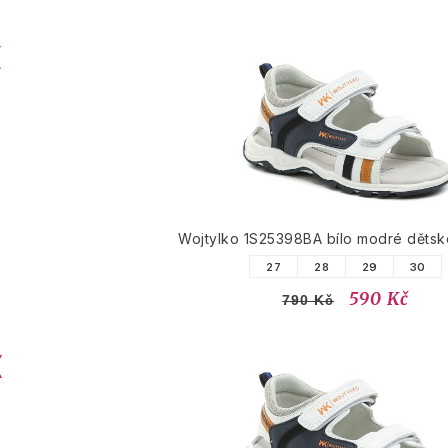
Wojtylko 1S25398BA bílo modré dětsk
27
28
29
30
590 Kč
790 Kč