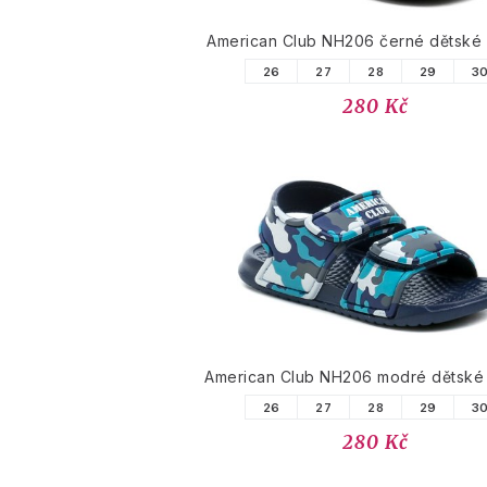
American Club NH206 černé dětské 
26
27
28
29
3
280 Kč
American Club NH206 modré dětské
26
27
28
29
3
280 Kč