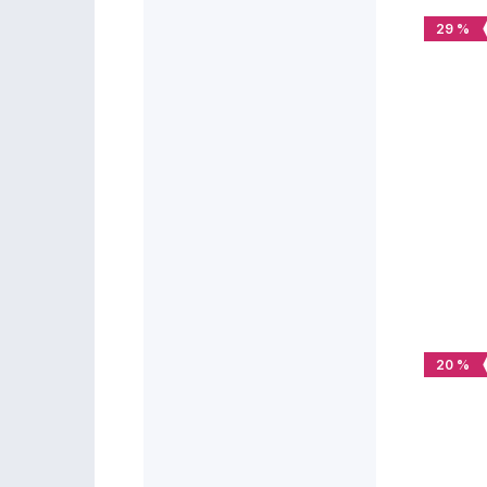
29 %
20 %