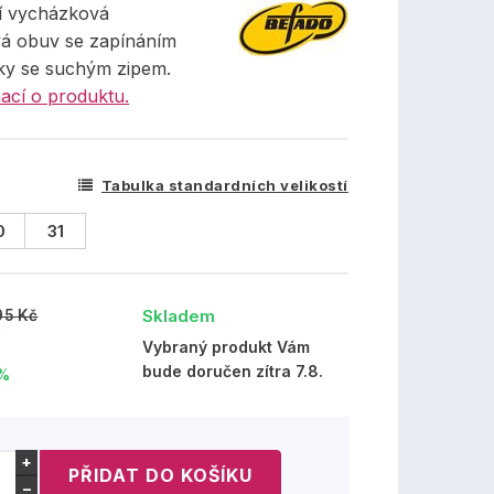
ní vycházková
á obuv se zapínáním
ky se suchým zipem.
ací o produktu.
Tabulka standardních velikostí
0
31
Skladem
95 Kč
č
Vybraný produkt Vám
bude doručen zítra 7.8.
 %
+
−