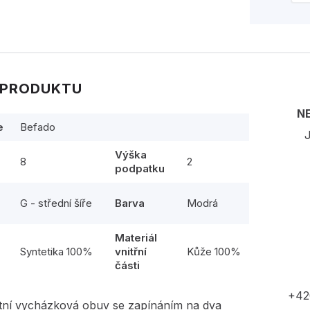
 PRODUKTU
N
e
Befado
J
Výška
8
2
podpatku
G - střední šíře
Barva
Modrá
Materiál
l
Syntetika 100%
vnitřní
Kůže 100%
části
+42
etní vycházková obuv se zapínáním na dva