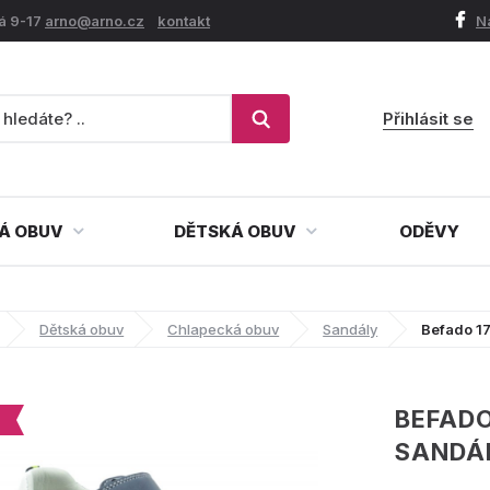
á 9-17
arno@arno.cz
kontakt
N
Přihlásit se
Á OBUV
DĚTSKÁ OBUV
ODĚVY
Dětská obuv
Chlapecká obuv
Sandály
Befado 1
BEFADO
SANDÁ