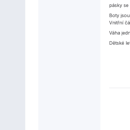
pásky se
Boty jsou
Vnitřní č
Váha jed
Dětské le