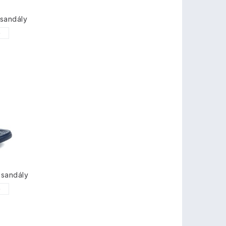
sandály
0
 sandály
0