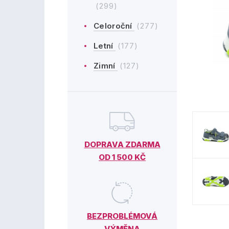
(299)
Celoroční
(277)
Letní
(177)
Zimní
(127)
DOPRAVA ZDARMA
OD 1 500 KČ
BEZPROBLÉMOVÁ
VÝMĚNA