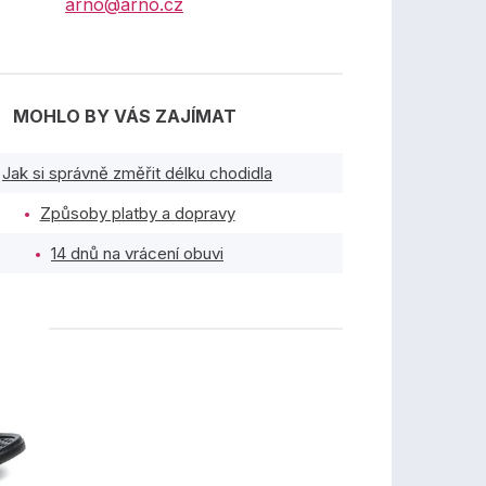
arno@arno.cz
MOHLO BY VÁS ZAJÍMAT
Jak si správně změřit délku chodidla
Způsoby platby a dopravy
14 dnů na vrácení obuvi
TY