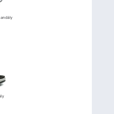
sandály
ály