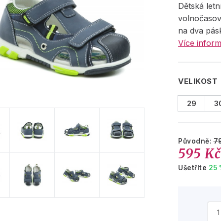
Dětská let
volnočasov
na dva pás
Více inform
VELIKOST
29
3
Původně:
7
595 K
Ušetříte
25