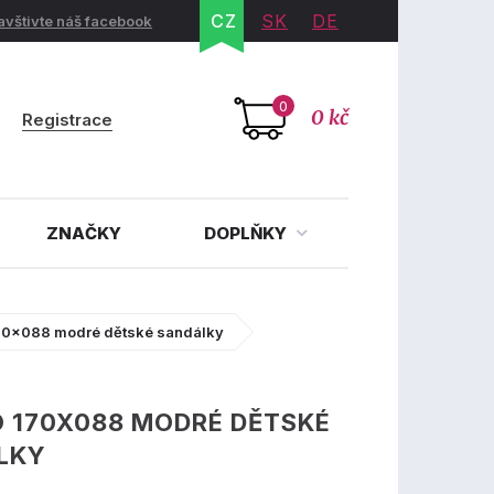
CZ
SK
DE
avštivte náš facebook
0
0 kč
Registrace
ZNAČKY
DOPLŇKY
70x088 modré dětské sandálky
 170X088 MODRÉ DĚTSKÉ
LKY