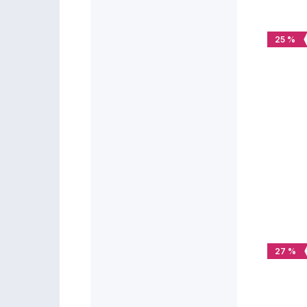
25 %
27 %