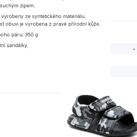
 suchým zipem.
 vyrobeny ze syntetického materiálu.
ást obuvi je vyrobena z pravé přírodní kůže.
noho páru: 350 g
tní sandálky.
PODOBNÉ PRODUK