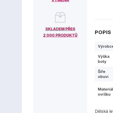
SKLADEM PŘES
POPIS
2 000 PRODUKTŮ
Výrobc
Výška
boty
Šíře
obuvi
Materiá
svršku
Dětská l