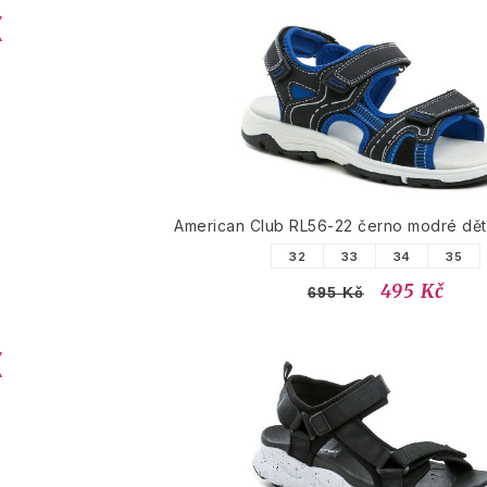
American Club RL56-22 černo modré dět
32
33
34
35
495 Kč
695 Kč