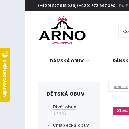
(+420) 577 915 036, (+420) 773 667 390,
Po-P
DÁMSKÁ OBUV
PÁNSK
Arno.cz
DĚTSKÁ OBUV
Dívčí obuv
Sleva
(339)
Chlapecká obuv