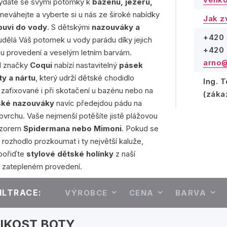
vydáte se svými potomky k
bazénu, jezeru,
 neváhejte a vyberte si u nás ze široké nabídky
Jak z
buvi do vody
. S dětskými
nazouváky a
+420 
dělá Váš potomek u vody parádu díky jejich
+420 
u provedení a veselým letním barvám.
arno@
d značky
Coqui
nabízí nastavitelný
pásek
y a nártu
, který udrží dětské chodidlo
Ing. 
zafixované i při skotačení u bazénu nebo na
(záka
ké nazouváky
navíc předejdou pádu na
vrchu. Vaše nejmenší potěšíte jistě plážovou
vzorem
Spidermana nebo Mimoni
. Pokud se
 rozhodlo prozkoumat i ty největší kaluže,
pořiďte
stylové dětské holínky
z naší
 v zatepleném provedení.
ILTRACE:
VÝROBCE
CENA
BARVA
IKOST BOTY