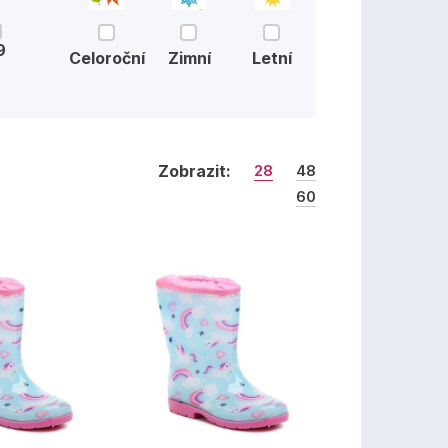
9
Celoroční
Zimní
Letní
Zobrazit:
28
48
60