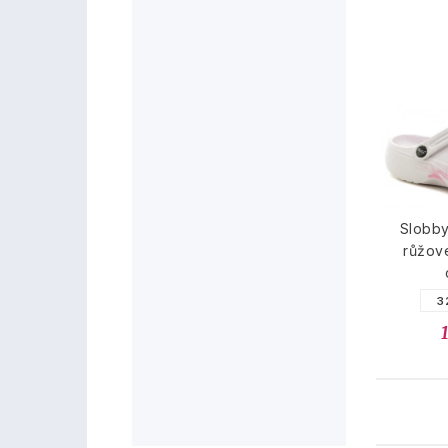
Slobby
růžov
3