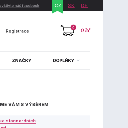
CZ
SK
DE
avštivte náš facebook
0
0 kč
Registrace
ZNAČKY
DOPLŇKY
ME VÁM S VÝBĚREM
ka standardních
stí