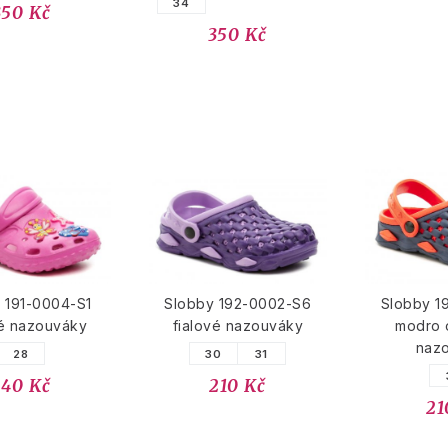
34
350 Kč
350 Kč
 191-0004-S1
Slobby 192-0002-S6
Slobby 1
é nazouváky
fialové nazouváky
modro 
naz
28
30
31
340 Kč
210 Kč
21