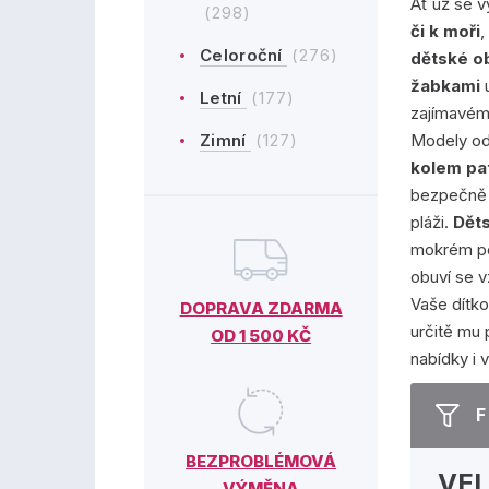
Ať už se 
(298)
či k moři
,
Celoroční
(276)
dětské o
žabkami
u
Letní
(177)
zajímavém
Zimní
(127)
Modely o
kolem pat
bezpečně 
pláži.
Děts
mokrém po
obuví se 
Vaše dítko
DOPRAVA ZDARMA
určitě mu 
OD 1 500 KČ
nabídky i
F
BEZPROBLÉMOVÁ
VEL
VÝMĚNA