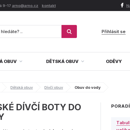
á 9-17
arno@arno.cz
kontakt
N
Přihlásit se
Á OBUV
DĚTSKÁ OBUV
ODĚVY
Dětská obuv
Dívčí obuv
Obuv do vody
KÉ DÍVČÍ BOTY DO
PORADÍ
Y
Tabul
veliko