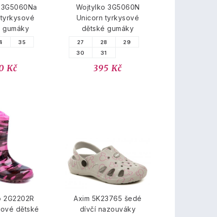
o 3G5060Na
Wojtylko 3G5060N
 tyrkysové
Unicorn tyrkysové
é gumáky
dětské gumáky
4
35
27
28
29
30
31
0 Kč
395 Kč
o 2G2202R
Axim 5K23765 šedé
žové dětské
dívčí nazouváky