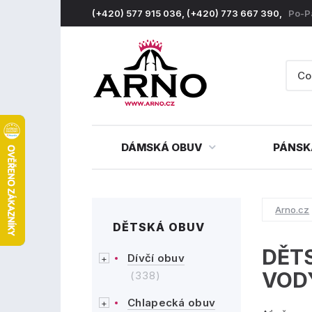
(+420) 577 915 036, (+420) 773 667 390,
Po-P
DÁMSKÁ OBUV
PÁNSK
Arno.cz
DĚTSKÁ OBUV
DĚTS
Dívčí obuv
VOD
(338)
Chlapecká obuv