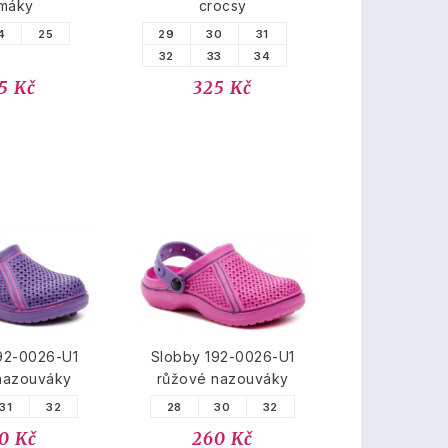
máky
crocsy
4
25
29
30
31
32
33
34
5 Kč
325 Kč
92-0026-U1
Slobby 192-0026-U1
 nazouváky
růžové nazouváky
31
32
28
30
32
0 Kč
260 Kč