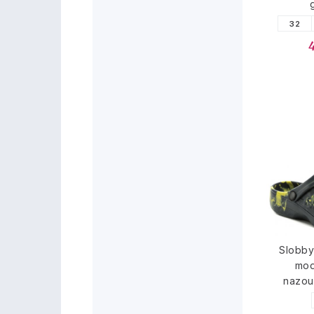
32
Slobby
mod
nazou