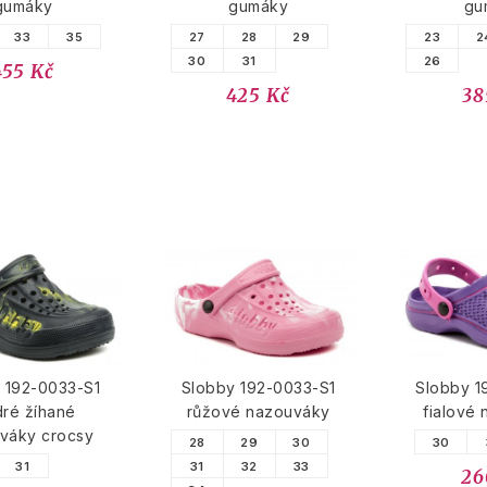
gumáky
gumáky
gu
33
35
27
28
29
23
2
30
31
26
455 Kč
425 Kč
38
 192-0033-S1
Slobby 192-0033-S1
Slobby 1
ré žíhané
růžové nazouváky
fialové
váky crocsy
28
29
30
30
31
31
32
33
26