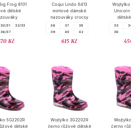
Big Frog 8101
Coqui Lindo 6413
Wojtylk
ové dětské
mintové dámské
Unicorn
zouváky
nazouváky crocsy
dětsk
30/31
32/33
36
37
38
33
3
36/37
39
40
42
36
470 Kč
615 Kč
45
lko 5G2202R
Wojtylko 3G2202R
Wojtylk
růžové dětské
černo růžové dětské
černo rů