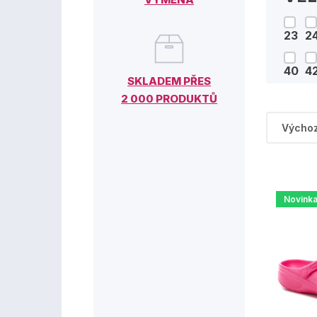
23
2
40
4
SKLADEM PŘES
2 000 PRODUKTŮ
Novink