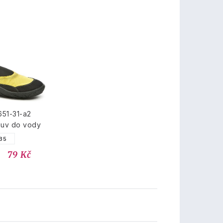
51-31-a2
buv do vody
35
79 Kč