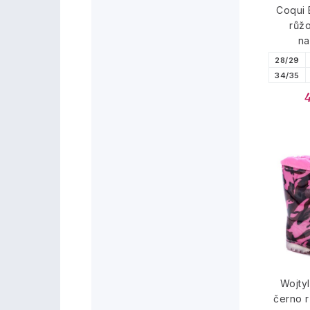
Coqui 
růž
na
28/29
34/35
Wojty
černo 