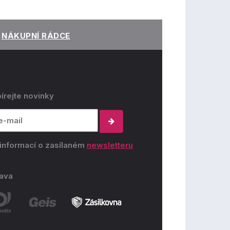
NÁKUPNÍ RÁDCE
írejte novinky
 informací o zasílaném
newsletteru
ava