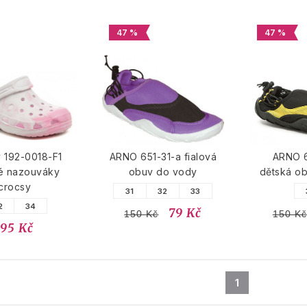
47 %
47 %
 192-0018-F1
ARNO 651-31-a fialová
ARNO 6
é nazouváky
obuv do vody
dětská o
crocsy
31
32
33
2
34
79 Kč
150 Kč
150 Kč
195 Kč
1