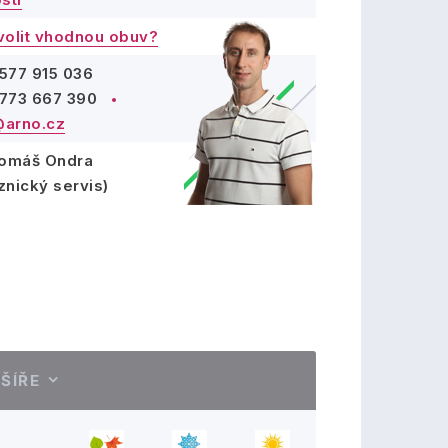
volit vhodnou obuv?
577 915 036
773 667 390
arno.cz
Tomáš Ondra
znický servis)
ŠÍŘE