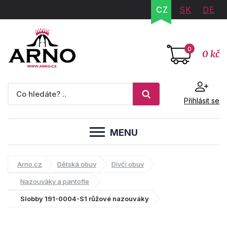
CZ
SK
DE
0
0 kč
Přihlásit se
MENU
Arno.cz
Dětská obuv
Dívčí obuv
Nazouváky a pantofle
Slobby 191-0004-S1 růžové nazouváky