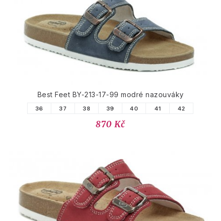
PODOBNÉ PRODUKTY
Best Feet BY-213-17-99 modré nazouváky
36
37
38
39
40
41
42
870 Kč