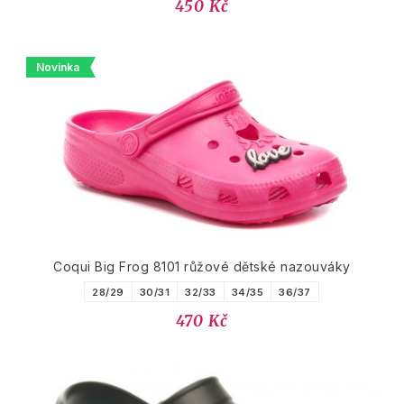
450 Kč
Novinka
Coqui Big Frog 8101 růžové dětské nazouváky
28/29
30/31
32/33
34/35
36/37
470 Kč