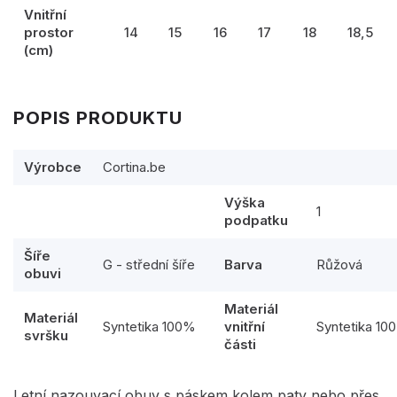
Vnitřní
prostor
14
15
16
17
18
18,5
(cm)
POPIS PRODUKTU
Výrobce
Cortina.be
Výška
1
podpatku
Šíře
G - střední šíře
Barva
Růžová
obuvi
Materiál
Materiál
Syntetika 100%
vnitřní
Syntetika 10
svršku
části
Letní nazouvací obuv s páskem kolem paty nebo přes