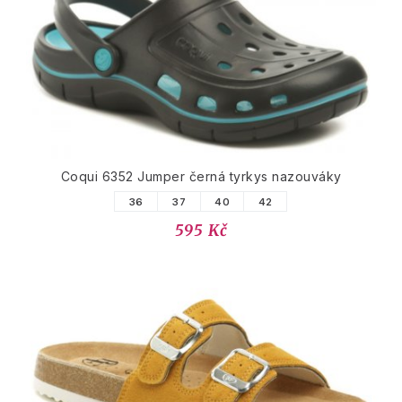
Coqui 6352 Jumper černá tyrkys nazouváky
36
37
40
42
595 Kč