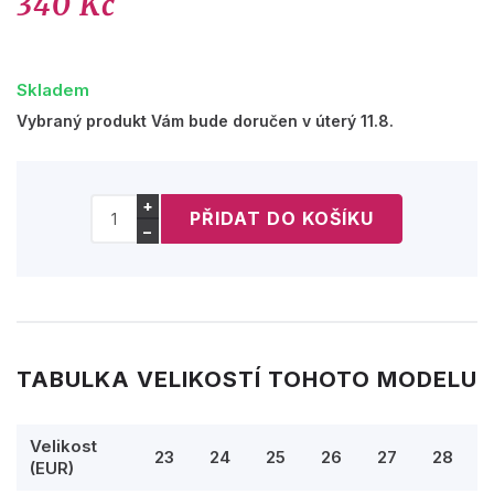
340 Kč
Skladem
Vybraný produkt Vám bude doručen v úterý 11.8.
+
−
TABULKA VELIKOSTÍ TOHOTO MODELU
Velikost
23
24
25
26
27
28
(EUR)