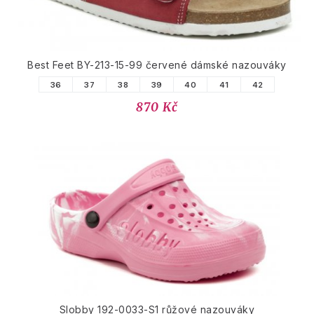
Best Feet BY-213-15-99 červené dámské nazouváky
36
37
38
39
40
41
42
870 Kč
Slobby 192-0033-S1 růžové nazouváky