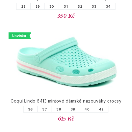
28
29
30
31
32
33
34
350 Kč
Novinka
Coqui Lindo 6413 mintové dámské nazouváky crocsy
36
37
38
39
40
42
615 Kč