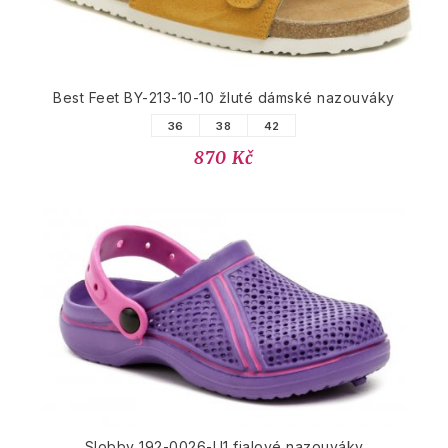
Best Feet BY-213-10-10 žluté dámské nazouváky
36
38
42
870 Kč
Slobby 192-0026-U1 fialové nazouváky