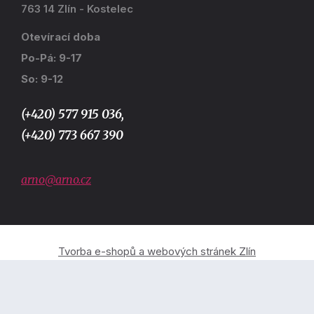
763 14 Zlín - Kostelec
Otevírací doba
Po-Pá: 9-17
So: 9-12
(+420) 577 915 036,
(+420) 773 667 390
arno@arno.cz
Tvorba e-shopů a webových stránek Zlín