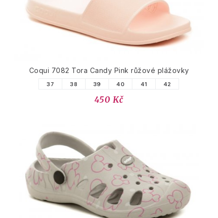
Coqui 7082 Tora Candy Pink růžové plážovky
37
38
39
40
41
42
450 Kč