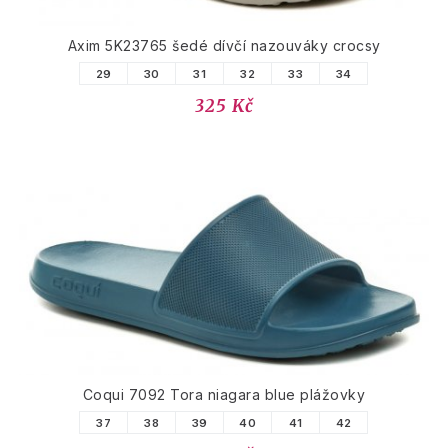
Axim 5K23765 šedé dívčí nazouváky crocsy
29
30
31
32
33
34
325 Kč
Coqui 7092 Tora niagara blue plážovky
37
38
39
40
41
42