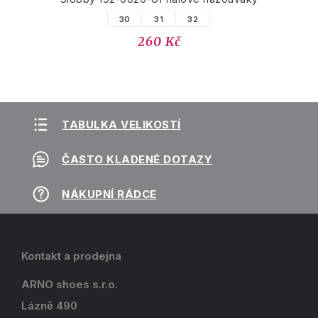
30
31
32
260 Kč
TABULKA VELIKOSTÍ
ČASTO KLADENÉ DOTAZY
NÁKUPNÍ RÁDCE
Kontakt a prodejna
ARNO shoes s.r.o.
Lázně 490