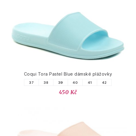
Coqui Tora Pastel Blue dámské plážovky
37
38
39
40
41
42
450 Kč