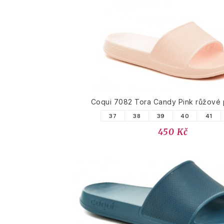
Coqui 7082 Tora Candy Pink růžové 
37
38
39
40
41
450 Kč