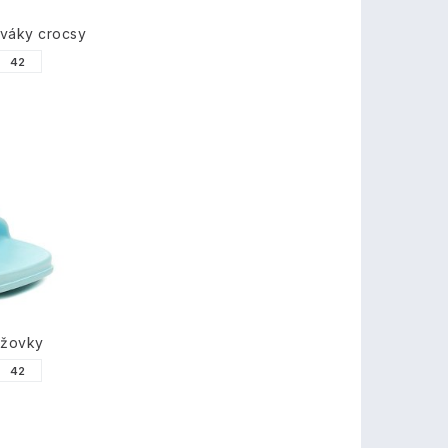
váky crocsy
42
ážovky
42