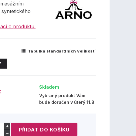
 masážním
 syntetického
ací o produktu.
Tabulka standardních velikostí
7
Skladem
č
Vybraný produkt Vám
bude doručen v úterý 11.8.
+
−