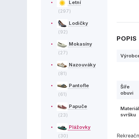
Letní
(297)
Lodičky
(92)
POPIS
Mokasíny
(27)
Výrobc
Nazouváky
(81)
Pantofle
Šíře
obuvi
(61)
Papuče
Materiá
svršku
(23)
Plážovky
Rekreačn
(30)