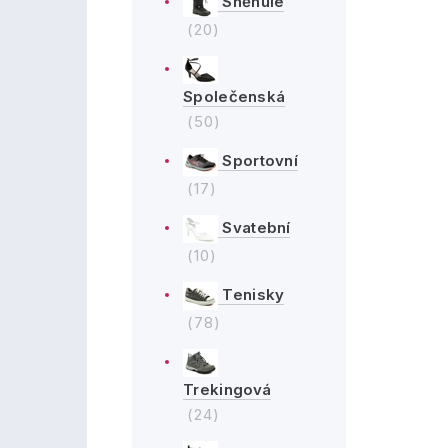
Sněhule
(20)
Společenská
(50)
Sportovní
(17)
Svatební
(10)
Tenisky
(78)
Trekingová
(24)