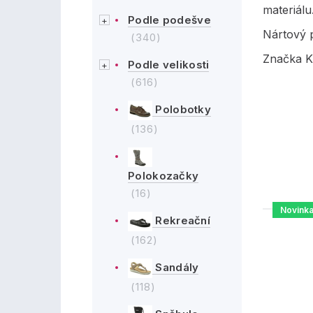
materiálu
Podle podešve
Nártový p
(340)
Značka K
Podle velikosti
(616)
Polobotky
(136)
Polokozačky
(16)
Novink
Rekreační
(162)
Sandály
(118)