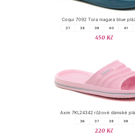
Coqui 7092 Tora niagara blue pl
37
38
39
40
41
450 Kč
Axim 7KL24342 růžové dámské pl
36
37
38
39
220 Kč