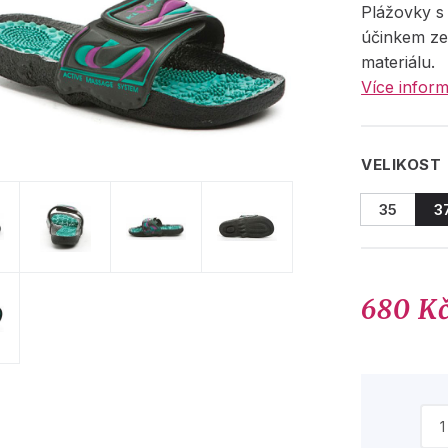
Plážovky s
účinkem ze
materiálu.
Více inform
VELIKOST
35
3
680 K