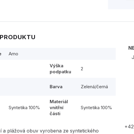
 PRODUKTU
N
e
Arno
J
Výška
2
podpatku
Barva
Zelená/černá
Materiál
l
Syntetika 100%
vnitřní
Syntetika 100%
části
+42
í a plážová obuv vyrobena ze syntetického