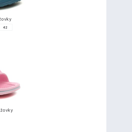
ážovky
42
ážovky