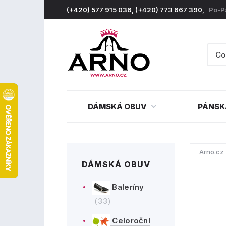
(+420) 577 915 036, (+420) 773 667 390,
Po-P
DÁMSKÁ OBUV
PÁNSK
Arno.cz
DÁMSKÁ OBUV
Baleríny
(33)
Celoroční