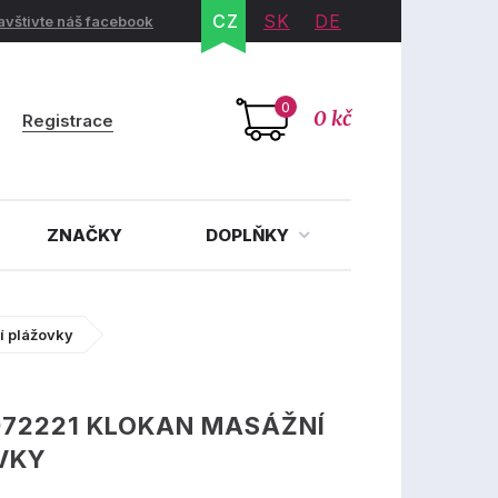
CZ
SK
DE
avštivte náš facebook
0
0 kč
Registrace
ZNAČKY
DOPLŇKY
 plážovky
972221 KLOKAN MASÁŽNÍ
VKY