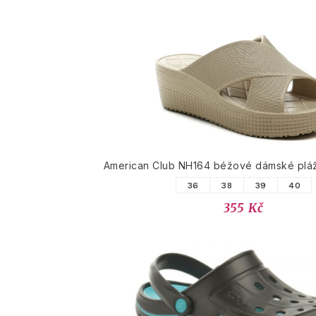
American Club NH164 béžové dámské pláž
36
38
39
40
355 Kč