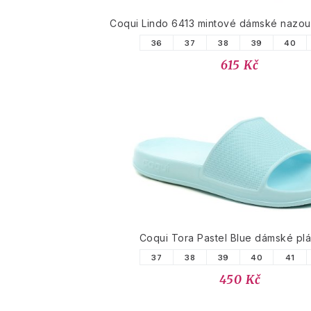
Coqui Lindo 6413 mintové dámské nazou
36
37
38
39
40
615 Kč
Coqui Tora Pastel Blue dámské pl
37
38
39
40
41
450 Kč