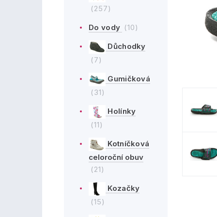
(257)
Do vody
(10)
Důchodky
(7)
Gumičková
(31)
Holínky
(11)
Kotníčková
celoroční obuv
(21)
Kozačky
(15)