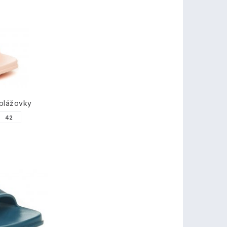
plážovky
42