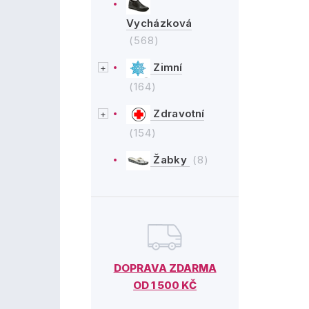
Vycházková
(568)
Zimní
(164)
Zdravotní
(154)
Žabky
(8)
DOPRAVA ZDARMA
OD 1 500 KČ