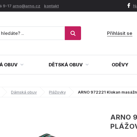
á 9-17
arno@arno.cz
kontakt
N
Přihlásit se
Á OBUV
DĚTSKÁ OBUV
ODĚVY
Dámská obuv
Plážovky
ARNO 972221 Klokan masážní
ARNO 
PLÁŽO