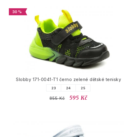
30 %
Slobby 171-0041-T1 černo zelené dětské tenisky
23
24
25
595 Kč
855 Kč