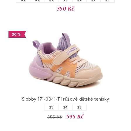
350 Kč
30 %
Slobby 171-0041-T1 růžové dětské tenisky
23
24
25
595 Kč
855 Kč