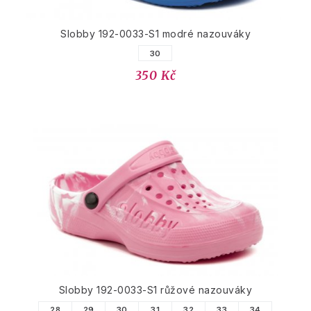
Slobby 192-0033-S1 modré nazouváky
30
350 Kč
Slobby 192-0033-S1 růžové nazouváky
28
29
30
31
32
33
34