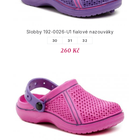
Slobby 192-0026-U1 fialové nazouváky
30
31
32
260 Kč