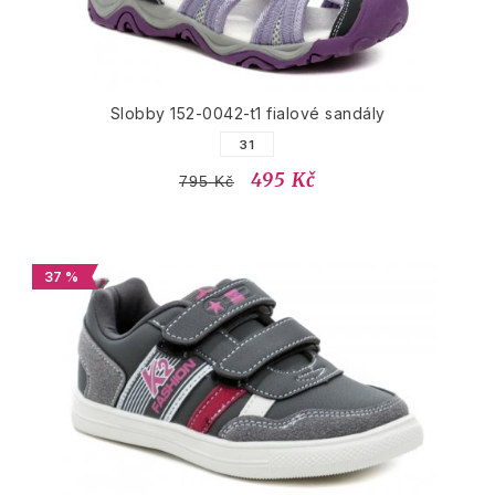
Slobby 152-0042-t1 fialové sandály
31
495 Kč
795 Kč
37 %