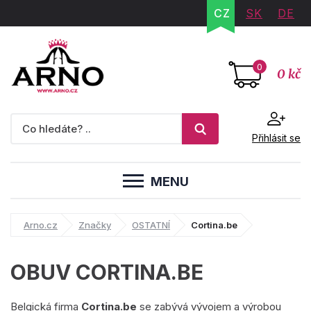
CZ
SK
DE
0
0 kč
Přihlásit se
MENU
Arno.cz
Značky
OSTATNÍ
Cortina.be
OBUV CORTINA.BE
Belgická firma
Cortina.be
se zabývá vývojem a výrobou