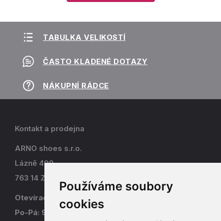
TABULKA VELIKOSTÍ
ČASTO KLADENÉ DOTAZY
NÁKUPNÍ RÁDCE
Kontakt a prodejna
ARNO shoes s.r.o.
Lázně 490
763 14 Zlín - Kostelec
Používáme soubory
Otevírací doba
cookies
Po-Pá: 9-17