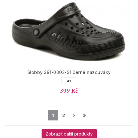
Slobby 391-0003-S1 černé nazouváky
41
399 Kč
1
2
Zobrazit další produkty