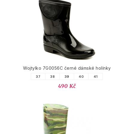
Wojtylko 7G0056C černé dámské holínky
37
38
39
40
41
490 Kč