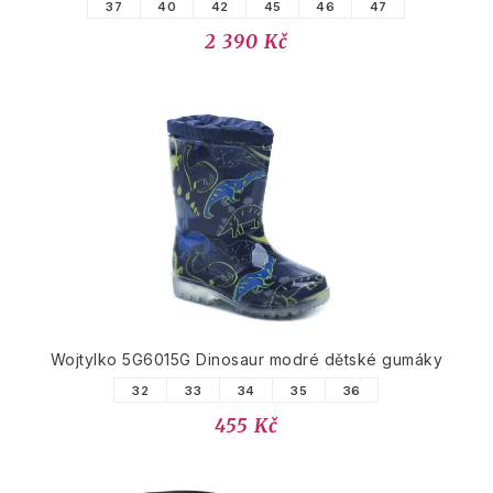
37
40
42
45
46
47
2 390 Kč
Wojtylko 5G6015G Dinosaur modré dětské gumáky
32
33
34
35
36
455 Kč