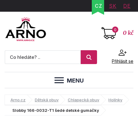
CZ
SK
DE
0
0 kč
Přihlásit se
MENU
Arno.cz
Dětská obuv
Chlapecká obuv
Holínky
Slobby 166-0032-T1 šedé detské gumáčky