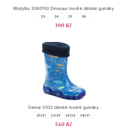
Wojtylko 2G6015G Dinosaur modré dětské gumáky
23
24
25
26
390 Kč
Demar 0032 dětské modré gumáky
20/21
22/23
24/25
26/27
540 Kč