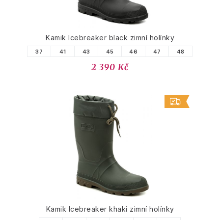
Kamik Icebreaker black zimní holínky
37
41
43
45
46
47
48
2 390 Kč
Kamik Icebreaker khaki zimní holínky