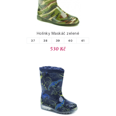
Holínky Maskáč zelené
37
38
39
40
41
530 Kč