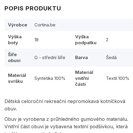
POPIS PRODUKTU
Výrobce
Cortina.be
Výška
Výška
18
2
boty
podpatku
Šíře
G - střední šíře
Barva
Šedá
obuvi
Materiál
Materiál
Syntetika 100%
vnitřní
Textil 100%
svršku
části
Dětská celoroční rekreační nepromokavá kotníčková
obuv.
Obuv je vyrobena z průhledného gumového materiálu.
Vnitřní část obuvi je vybavena textilní podšívkou, která