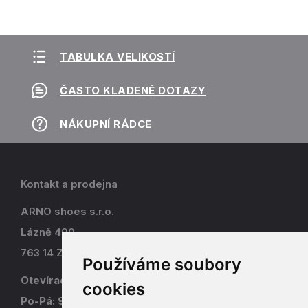
TABULKA VELIKOSTÍ
ČASTO KLADENÉ DOTAZY
NÁKUPNÍ RÁDCE
Kontakt a prodejna
ARNO shoes s.r.o.
Lázně 490
763 14 Zlín - Kostelec
Používáme soubory
Otevírací doba
cookies
Po-Pá: 9-17