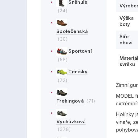
Sněhule
Výrobc
(24)
Výška
boty
Společenská
Šíře
(30)
obuvi
Sportovní
Materiá
(58)
svršku
Tenisky
(72)
Zimní gu
MODEL fi
Trekingová
(71)
extrémní
Holínky j
Vycházková
vinaře, z
(378)
pohybova