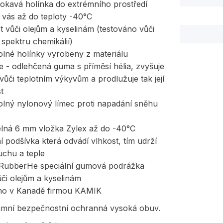
okavá holínka do extrémního prostředí
 vás až do teploty -40°C
t vůči olejům a kyselinám (testováno vůči
spektru chemikálií)
olné holínky vyrobeny z materiálu
 - odlehčená guma s příměsí hélia, zvyšuje
vůči teplotním výkyvům a prodlužuje tak její
st
olný nylonový límec proti napadání sněhu
telná 6 mm vložka Zylex až do -40°C
ní podšívka která odvádí vlhkost, tím udrží
uchu a teple
p RubberHe speciální gumová podrážka
či olejům a kyselinám
no v Kanadě firmou KAMIK
imní bezpečnostní ochranná vysoká obuv.