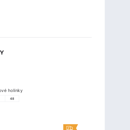
TY
vé holínky
7
48