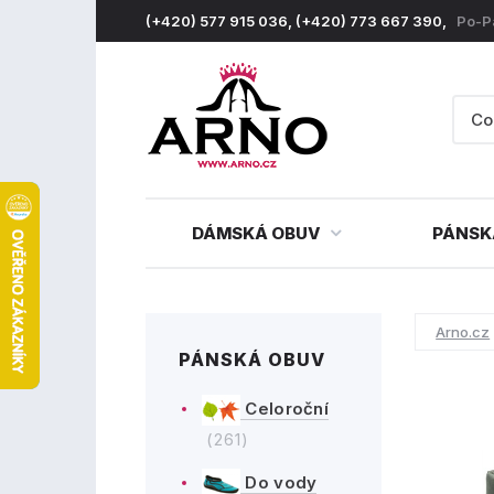
(+420) 577 915 036, (+420) 773 667 390,
Po-P
DÁMSKÁ OBUV
PÁNSK
Arno.cz
PÁNSKÁ OBUV
Celoroční
(261)
Do vody