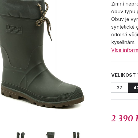
Zimní nep
obuv typu 
Obuv je vy
syntetické 
odolná vůči
kyselinám.
Více inform
VELIKOST
37
4
2 390 