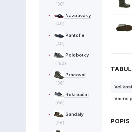
(30)
Nazouváky
(49)
Pantofle
(49)
Polobotky
(182)
TABUL
Pracovní
(36)
Velikos
Rekreační
Vnitřní 
(66)
Sandály
POPIS
(28)