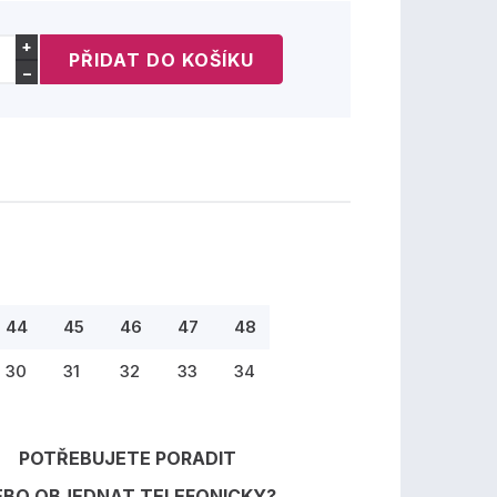
+
−
44
45
46
47
48
30
31
32
33
34
POTŘEBUJETE PORADIT
EBO OBJEDNAT TELEFONICKY?