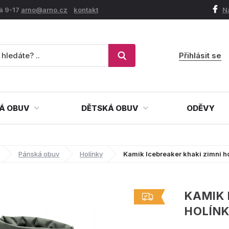
á 9-17
arno@arno.cz
kontakt
N
Přihlásit se
Á OBUV
DĚTSKÁ OBUV
ODĚVY
Pánská obuv
Holínky
Kamik Icebreaker khaki zimní h
KAMIK 
HOLÍN