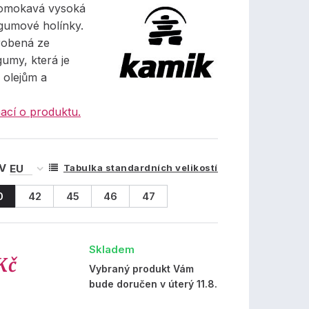
romokavá vysoká
gumové holínky.
robená ze
gumy, která je
 olejům a
ací o produktu.
 V
Tabulka standardních velikostí
0
42
45
46
47
Skladem
Kč
Vybraný produkt Vám
bude doručen v úterý 11.8.