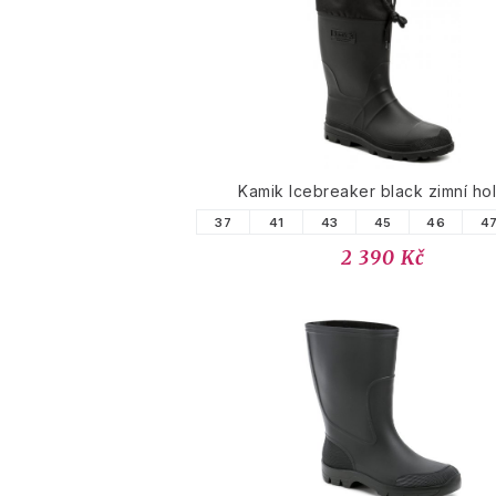
Kamik Icebreaker black zimní hol
37
41
43
45
46
4
2 390 Kč