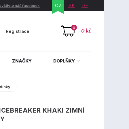
CZ
SK
DE
avštivte náš facebook
0
0 kč
Registrace
ZNAČKY
DOPLŇKY
olínky
ICEBREAKER KHAKI ZIMNÍ
KY