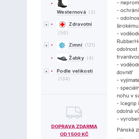
- neprom
- ochrání
Westernová
(3)
- odolnos
Zdravotní
širokému 
(56)
- voděod
RubberHe
Zimní
(121)
odolnost 
trvanlivo
Žabky
(4)
- voděod
Podle velikosti
dovnitř
(134)
- vyjíma
- speciál
nohu v s
- Icegri
odolná vů
- vyrobe
DOPRAVA ZDARMA
Pánská z
OD 1 500 KČ