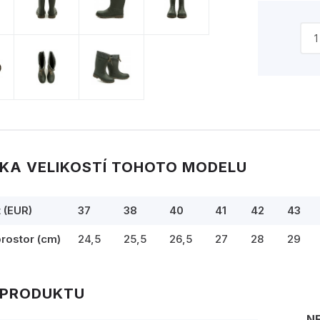
KA VELIKOSTÍ TOHOTO MODELU
t (EUR)
37
38
40
41
42
43
prostor (cm)
24,5
25,5
26,5
27
28
29
 PRODUKTU
N