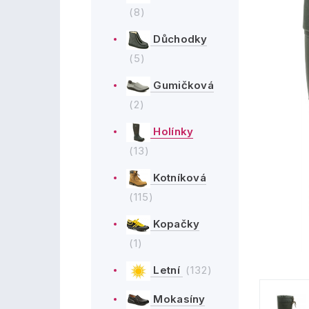
(8)
Důchodky
(5)
Gumičková
(2)
Holínky
(13)
Kotníková
(115)
Kopačky
(1)
Letní
(132)
Mokasíny