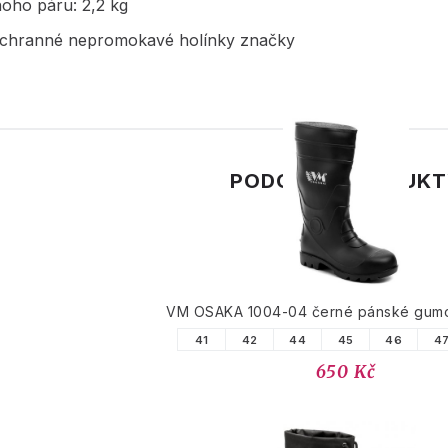
noho páru: 2,2 kg
chranné nepromokavé holínky značky
PODOBNÉ PRODUK
VM OSAKA 1004-04 černé pánské gumo
41
42
44
45
46
4
650 Kč