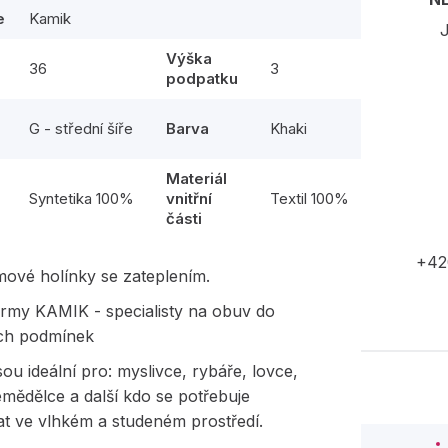
e
Kamik
J
Výška
36
3
podpatku
G - střední šíře
Barva
Khaki
Materiál
l
Syntetika 100%
vnitřní
Textil 100%
části
+42
mové holínky se zateplením.
rmy KAMIK - specialisty na obuv do
ch podmínek
sou ideální pro: myslivce, rybáře, lovce,
emědělce a další kdo se potřebuje
t ve vlhkém a studeném prostředí.