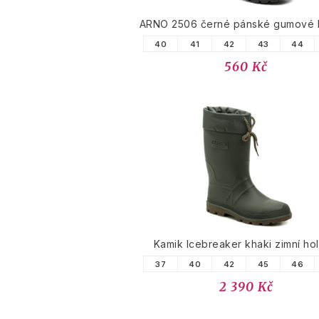
ARNO 2506 černé pánské gumové h
40
41
42
43
44
560 Kč
Kamik Icebreaker khaki zimní hol
37
40
42
45
46
2 390 Kč