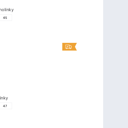
olínky
45
ínky
47