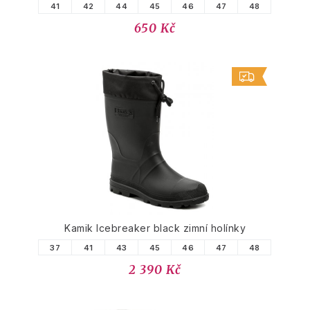
41
42
44
45
46
47
48
650 Kč
Kamik Icebreaker black zimní holínky
37
41
43
45
46
47
48
2 390 Kč