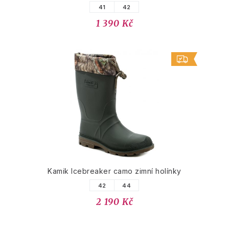
41
42
1 390 Kč
Kamik Icebreaker camo zimní holínky
42
44
2 190 Kč