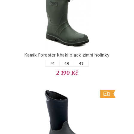
Kamik Forester khaki black zimní holínky
41
46
48
2 190 Kč