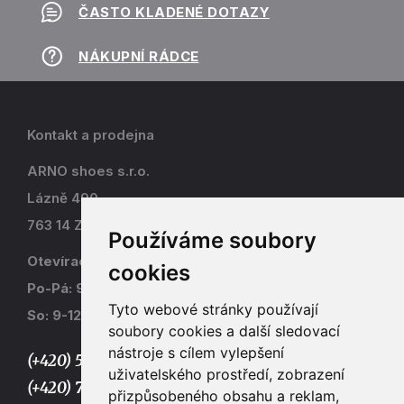
ČASTO KLADENÉ DOTAZY
NÁKUPNÍ RÁDCE
Kontakt a prodejna
ARNO shoes s.r.o.
Lázně 490
763 14 Zlín - Kostelec
Používáme soubory
Otevírací doba
cookies
Po-Pá: 9-17
Tyto webové stránky používají
So: 9-12
soubory cookies a další sledovací
nástroje s cílem vylepšení
(+420) 577 915 036,
uživatelského prostředí, zobrazení
(+420) 773 667 390
přizpůsobeného obsahu a reklam,