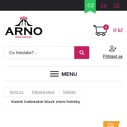
CZ
SK
DE
0
0 kč
Přihlásit se
MENU
Arno.cz
Pánská obuv
Holínky
Kamik Icebreaker black zimní holínky