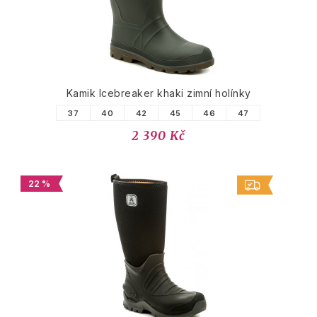
Kamik Icebreaker khaki zimní holínky
37
40
42
45
46
47
2 390 Kč
22 %