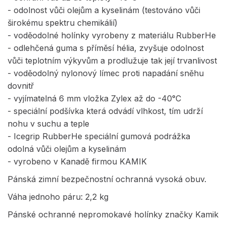
- odolnost vůči olejům a kyselinám (testováno vůči
širokému spektru chemikálií)
- voděodolné holínky vyrobeny z materiálu RubberHe
- odlehčená guma s příměsí hélia, zvyšuje odolnost
vůči teplotním výkyvům a prodlužuje tak její trvanlivost
- voděodolný nylonový límec proti napadání sněhu
dovnitř
- vyjímatelná 6 mm vložka Zylex až do -40°C
- speciální podšívka která odvádí vlhkost, tím udrží
nohu v suchu a teple
- Icegrip RubberHe speciální gumová podrážka
odolná vůči olejům a kyselinám
- vyrobeno v Kanadě firmou KAMIK
Pánská zimní bezpečnostní ochranná vysoká obuv.
Váha jednoho páru: 2,2 kg
Pánské ochranné nepromokavé holínky značky Kamik