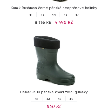
Kamik Bushman černé pánské neoprénové holínky
41
42
44
45
47
4 490 Kč
5 790 Kč
Demar 3910 pánské khaki zimní gumáky
41
43
45
46
840 Kč