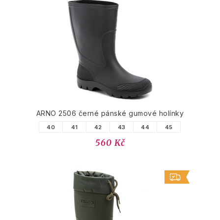
ARNO 2506 černé pánské gumové holínky
40
41
42
43
44
45
560 Kč