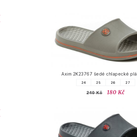
Axim 2K23767 šedé chlapecké pl
24
25
26
27
180 Kč
240 Kč