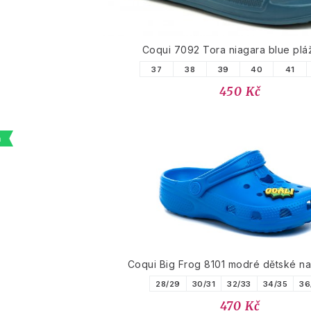
Coqui 7092 Tora niagara blue pl
37
38
39
40
41
450 Kč
a
Coqui Big Frog 8101 modré dětské n
28/29
30/31
32/33
34/35
36
470 Kč