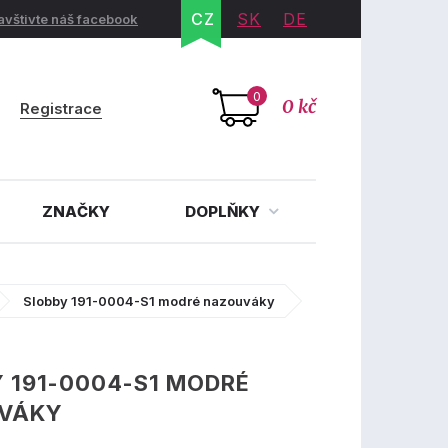
CZ
SK
DE
avštivte náš facebook
0
0 kč
Registrace
ZNAČKY
DOPLŇKY
Slobby 191-0004-S1 modré nazouváky
 191-0004-S1 MODRÉ
VÁKY