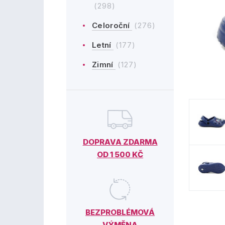
(298)
Celoroční
(276)
Letní
(177)
Zimní
(127)
DOPRAVA ZDARMA
OD 1 500 KČ
BEZPROBLÉMOVÁ
VÝMĚNA