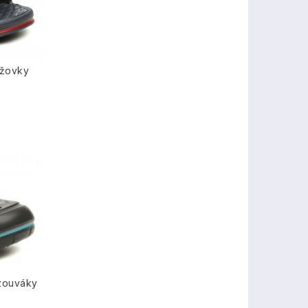
ážovky
zouváky