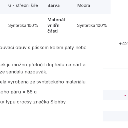
G - střední šíře
Barva
Modrá
Materiál
l
Syntetika 100%
vnitřní
Syntetika 100%
části
+42
zouvací obuv s páskem kolem paty nebo
.
ek je možno přetočit dopředu na nárt a
 ze sandálu nazouvák.
elá vyrobena ze syntetického materiálu.
noho páru = 86 g
y typu crocsy značka Slobby.