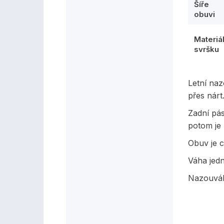
Šíře
obuvi
Materiá
svršku
Letní na
přes nárt
Zadní pás
potom je
Obuv je c
Váha jed
Nazouvák