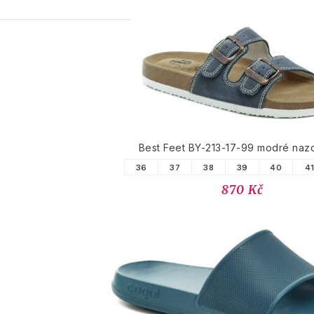
PODOBNÉ PRODUK
Best Feet BY-213-17-99 modré naz
36
37
38
39
40
4
870 Kč