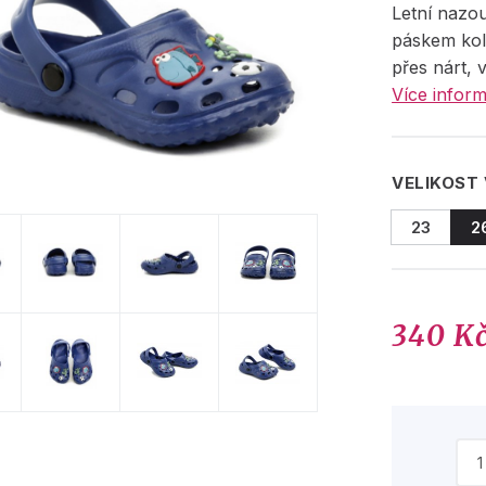
Letní nazo
páskem ko
přes nárt, 
Více inform
VELIKOST
23
2
340 K