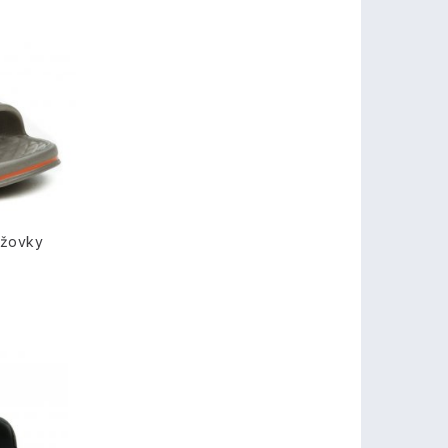
ážovky