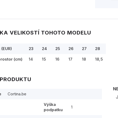
KA VELIKOSTÍ TOHOTO MODELU
t (EUR)
23
24
25
26
27
28
prostor (cm)
14
15
16
17
18
18,5
 PRODUKTU
N
e
Cortina.be
J
Výška
1
podpatku