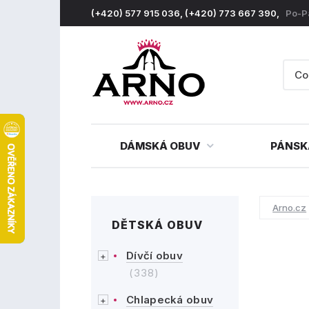
(+420) 577 915 036, (+420) 773 667 390,
Po-P
DÁMSKÁ OBUV
PÁNSK
Arno.cz
DĚTSKÁ OBUV
Dívčí obuv
(338)
Chlapecká obuv