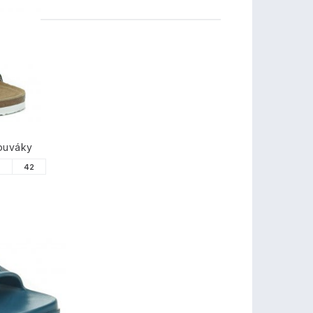
TY
ouváky
1
42