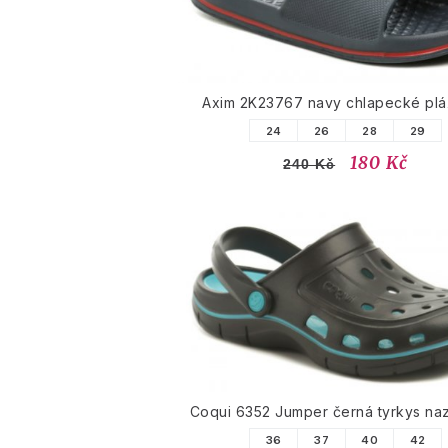
Axim 2K23767 navy chlapecké pl
24
26
28
29
180 Kč
240 Kč
Coqui 6352 Jumper černá tyrkys na
36
37
40
42