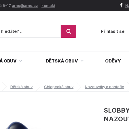
á 9-17
arno@arno.cz
kontakt
N
Přihlásit se
Á OBUV
DĚTSKÁ OBUV
ODĚVY
Dětská obuv
Chlapecká obuv
Nazouváky a pantofle
SLOBBY
NAZOU