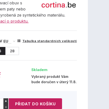
uvací obuv s
lem paty nebo
vyrobená ze syntetického materiálu.
ací o produktu.
 V
Tabulka standardních velikostí
6
28
Skladem
č
Vybraný produkt Vám
bude doručen v úterý 11.8.
+
−