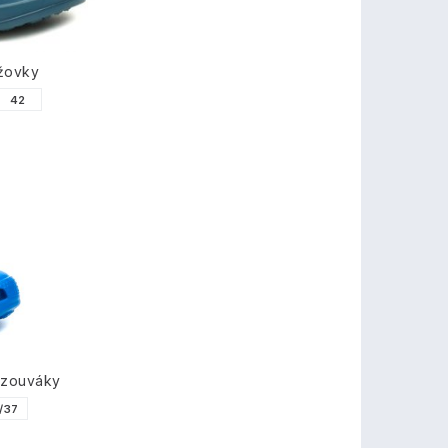
ážovky
42
azouváky
/37