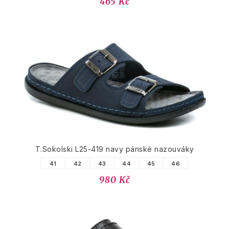
465 Kč
T.Sokolski L25-419 navy pánské nazouváky
41
42
43
44
45
46
980 Kč