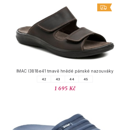
IMAC I3818e41 tmavě hnědé pánské nazouváky
42
43
44
45
1 695 Kč