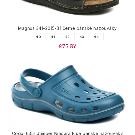
Magnus 341-2015-B1 černé pánské nazouváky
40
41
42
43
44
875 Kč
Coqui 6351 Jumper Niagara Blue pánské nazouváky