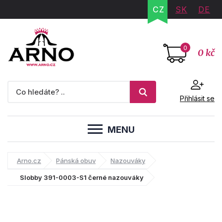
CZ
SK
DE
0
0 kč
Přihlásit se
MENU
Arno.cz
Pánská obuv
Nazouváky
Slobby 391-0003-S1 černé nazouváky