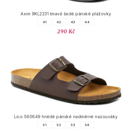
Axim 9KL2231 tmavě šedé pánské plážovky
41
42
43
44
290 Kč
Lico 560649 hnědé pánské nadměrné nazouváky
51
52
53
54