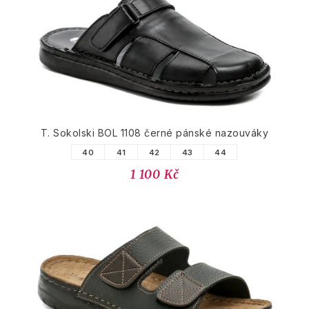
T. Sokolski BOL 1108 černé pánské nazouváky
40
41
42
43
44
1 100 Kč