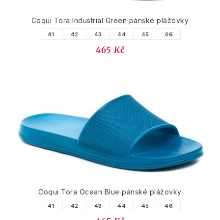
Coqui Tora Industrial Green pánské plážovky
41
42
43
44
45
46
465 Kč
Coqui Tora Ocean Blue pánské plážovky
41
42
43
44
45
46