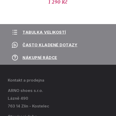
1 290 Kč
TABULKA VELIKOSTÍ
ČASTO KLADENÉ DOTAZY
NÁKUPNÍ RÁDCE
Kontakt a prodejna
ARNO shoes s.r.o.
Lázně 490
763 14 Zlín - Kostelec