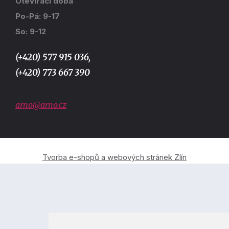
Otevírací doba
Po-Pá: 9-17
So: 9-12
(+420) 577 915 036,
(+420) 773 667 390
arno@arno.cz
Tvorba e-shopů a webových stránek Zlín