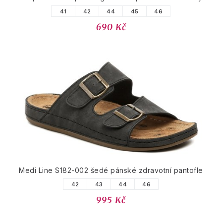
41
42
44
45
46
690 Kč
Medi Line S182-002 šedé pánské zdravotní pantofle
42
43
44
46
995 Kč