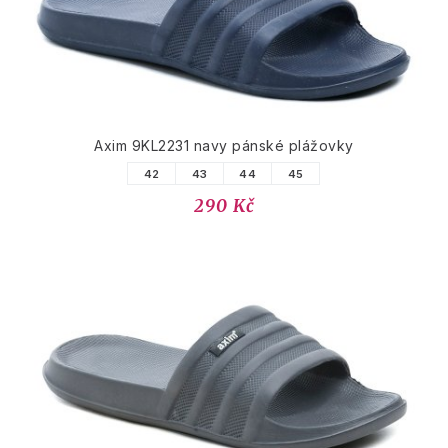
Axim 9KL2231 navy pánské plážovky
42
43
44
45
290 Kč