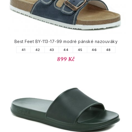
Best Feet BY-113-17-99 modré pánské nazouváky
41
42
43
44
45
46
48
899 Kč