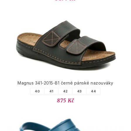
Magnus 341-2015-B1 černé pánské nazouváky
40
41
42
43
44
875 Kč