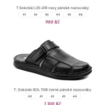
T.Sokolski L25-419 navy pánské nazouváky
41
42
43
44
45
46
980 Kč
T. Sokolski BOL 1108 černé pánské nazouváky
40
41
42
43
44
1 100 Kč