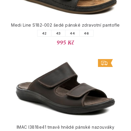
Medi Line S182-002 šedé pánské zdravotní pantofle
42
43
44
46
995 Kč
IMAC I3818e41 tmavě hnědé pánské nazouváky