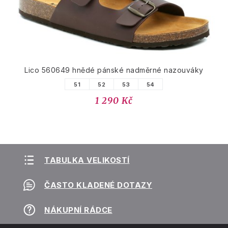
Lico 560649 hnědé pánské nadměrné nazouváky
51
52
53
54
1 290 Kč
TABULKA VELIKOSTÍ
ČASTO KLADENÉ DOTAZY
NÁKUPNÍ RÁDCE