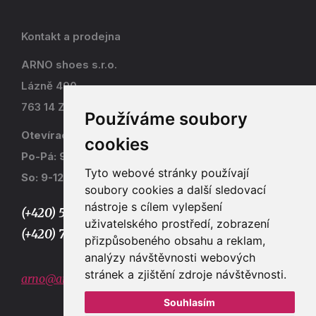
Kontakt a prodejna
ARNO shoes s.r.o.
Lázně 490
763 14 Zlín - Kostelec
Používáme soubory
Otevírací doba
cookies
Po-Pá: 9-17
Tyto webové stránky používají
So: 9-12
soubory cookies a další sledovací
nástroje s cílem vylepšení
(+420) 577 915 036,
uživatelského prostředí, zobrazení
(+420) 773 667 390
přizpůsobeného obsahu a reklam,
analýzy návštěvnosti webových
stránek a zjištění zdroje návštěvnosti.
arno@arno.cz
Souhlasím