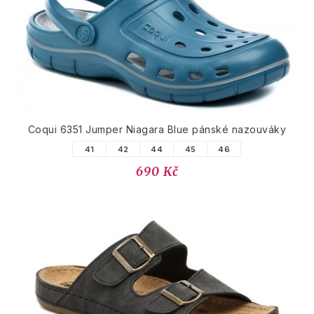
Coqui 6351 Jumper Niagara Blue pánské nazouváky
41
42
44
45
46
690 Kč