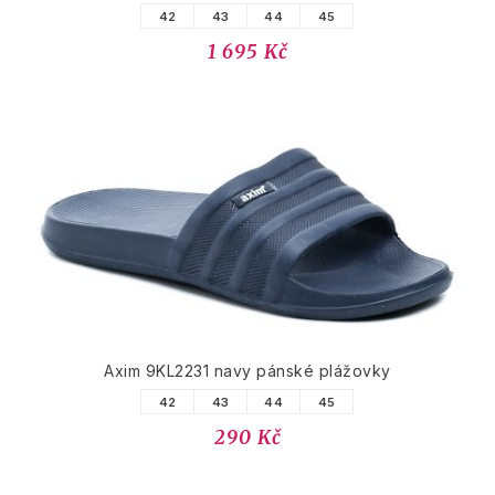
42
43
44
45
1 695 Kč
Axim 9KL2231 navy pánské plážovky
42
43
44
45
290 Kč