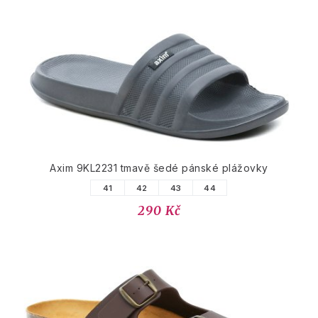
Axim 9KL2231 tmavě šedé pánské plážovky
41
42
43
44
290 Kč