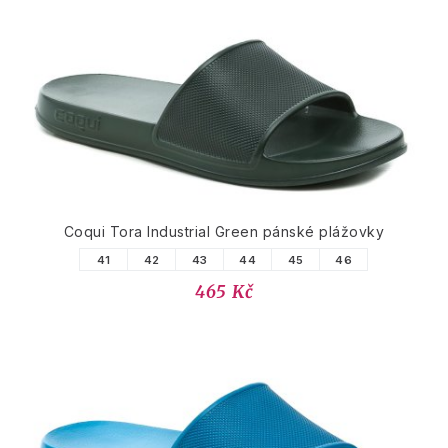
Coqui Tora Industrial Green pánské plážovky
41
42
43
44
45
46
465 Kč