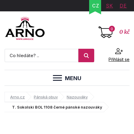
CZ
SK
DE
0
0 kč
Přihlásit se
MENU
Arno.cz
Pánská obuv
Nazouváky
T. Sokolski BOL 1108 černé pánské nazouváky