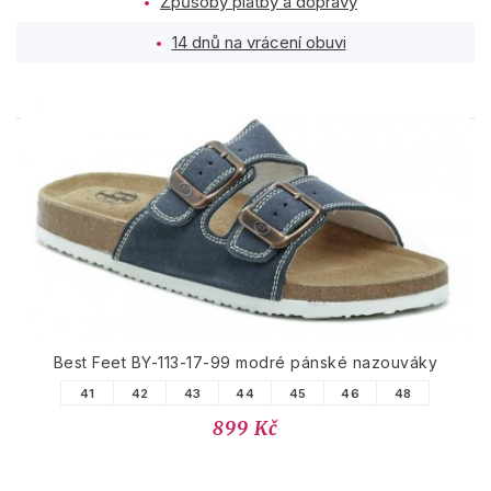
Způsoby platby a dopravy
14 dnů na vrácení obuvi
PODOBNÉ PRODUKTY
Best Feet BY-113-17-99 modré pánské nazouváky
41
42
43
44
45
46
48
899 Kč