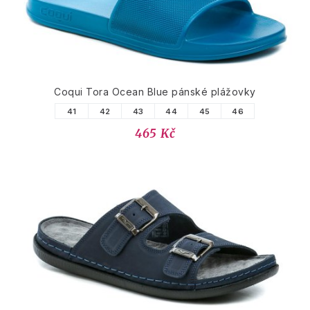
Coqui Tora Ocean Blue pánské plážovky
41
42
43
44
45
46
465 Kč