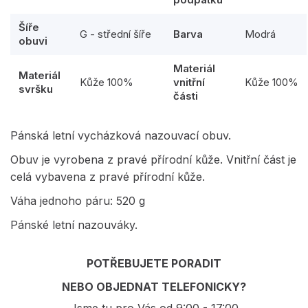
Šíře
G - střední šíře
Barva
Modrá
obuvi
Materiál
Materiál
Kůže 100%
vnitřní
Kůže 100%
svršku
části
Pánská letní vycházková nazouvací obuv.
Obuv je vyrobena z pravé přírodní kůže. Vnitřní část je
celá vybavena z pravé přírodní kůže.
Váha jednoho páru: 520 g
Pánské letní nazouváky.
POTŘEBUJETE PORADIT
NEBO OBJEDNAT TELEFONICKY?
Jsme tu pro Vás od 9:00 - 17:00