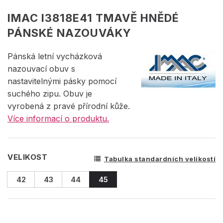
IMAC I3818E41 TMAVĚ HNĚDÉ
PÁNSKÉ NAZOUVÁKY
Pánská letní vycházková
nazouvací obuv s
nastavitelnými pásky pomocí
suchého zipu. Obuv je
vyrobená z pravé přírodní kůže.
Více informací o produktu.
VELIKOST
Tabulka standardních velikostí
42
43
44
45