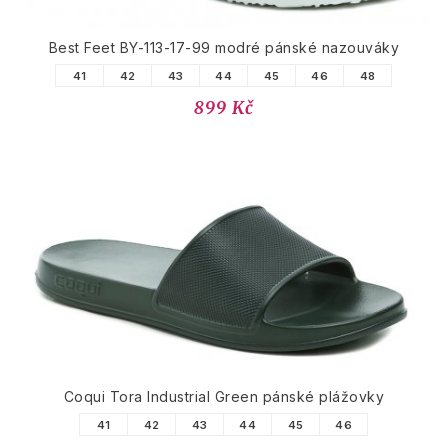
Best Feet BY-113-17-99 modré pánské nazouváky
41
42
43
44
45
46
48
899 Kč
Coqui Tora Industrial Green pánské plážovky
41
42
43
44
45
46