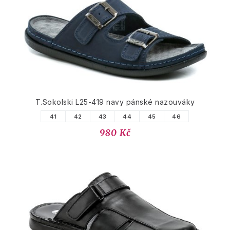
T.Sokolski L25-419 navy pánské nazouváky
41
42
43
44
45
46
980 Kč