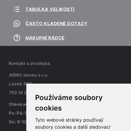
TABULKA VELIKOSTÍ
ČASTO KLADENÉ DOTAZY
NÁKUPNÍ RÁDCE
Kontakt a prodejna
ARNO shoes s.r.o.
Lázně 490
763 14 Zlín - Kostelec
Používáme soubory
Otevírací doba
cookies
Po-Pá: 9-17
Tyto webové stránky používají
So: 9-12
soubory cookies a další sledovací