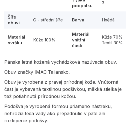
3
podpatku
Šíře
G - střední šíře
Barva
Hnědá
obuvi
Materiál
Materiál
Kůže 70%
Kůže 100%
vnitřní
svršku
Textil 30%
části
Pánska letná kožená vychádzková nazúvacia obuv.
Obuv značky IMAC Taliansko.
Obuv je vyrobená z pravej prírodnej kože. Vnútorná
časť je vybavená textilnou podšívkou, mäkká stielka je
tiež potiahnutá prírodnou kožou.
Podošva je vyrobená formou priameho nástreku,
nehrozia teda vady ako prepadnutie v päte ani
rozlepenie podošvy.