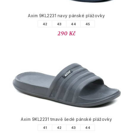
Axim 9KL2231 navy pánské plážovky
42
43
44
45
290 Kč
Axim 9KL2231 tmavě šedé pánské plážovky
41
42
43
44