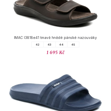
IMAC I3818e41 tmavě hnědé pánské nazouváky
42
43
44
45
1 695 Kč