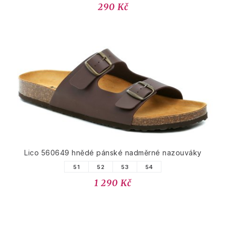
290 Kč
Lico 560649 hnědé pánské nadměrné nazouváky
51
52
53
54
1 290 Kč