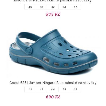
Magnus 341-2015-B1 černé pánské nazouváky
40
41
42
43
44
875 Kč
Coqui 6351 Jumper Niagara Blue pánské nazouváky
41
42
44
45
46
690 Kč