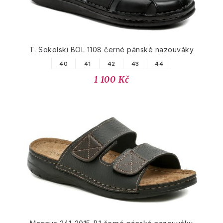
T. Sokolski BOL 1108 černé pánské nazouváky
40
41
42
43
44
1 100 Kč