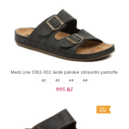
Medi Line S182-002 šedé pánské zdravotní pantofle
42
43
44
46
995 Kč