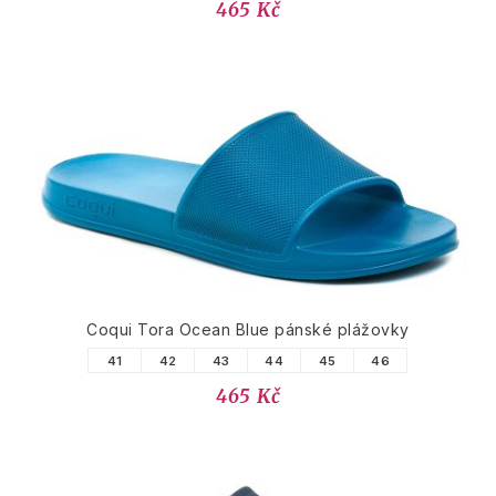
465 Kč
Coqui Tora Ocean Blue pánské plážovky
41
42
43
44
45
46
465 Kč