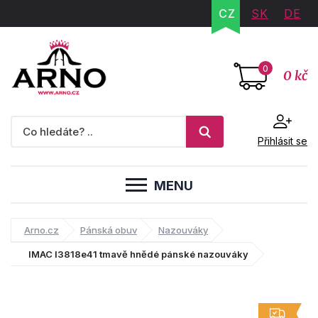
CZ
SK
DE
0
0 kč
Přihlásit se
MENU
Arno.cz
Pánská obuv
Nazouváky
IMAC I3818e41 tmavě hnědé pánské nazouváky