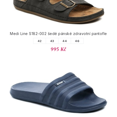
Medi Line S182-002 šedé pánské zdravotní pantofle
42
43
44
46
995 Kč