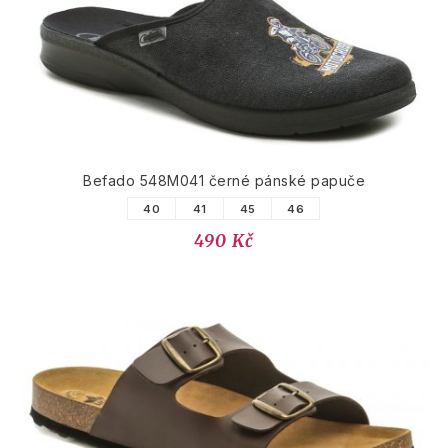
Befado 548M041 černé pánské papuče
40
41
45
46
490 Kč