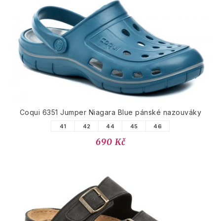
Coqui 6351 Jumper Niagara Blue pánské nazouváky
41
42
44
45
46
690 Kč