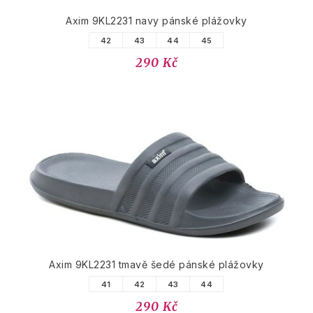
Axim 9KL2231 navy pánské plážovky
42
43
44
45
290 Kč
Axim 9KL2231 tmavě šedé pánské plážovky
41
42
43
44
290 Kč