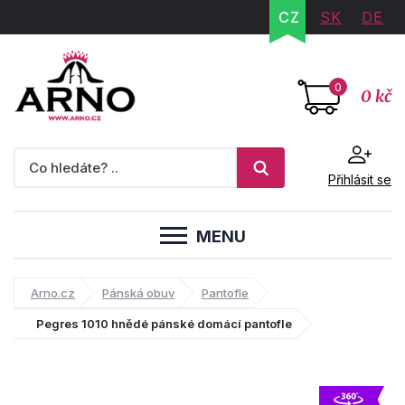
CZ
SK
DE
0
0 kč
Přihlásit se
MENU
Arno.cz
Pánská obuv
Pantofle
Pegres 1010 hnědé pánské domácí pantofle