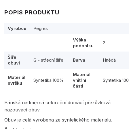
POPIS PRODUKTU
Výrobce
Pegres
Výška
2
podpatku
Šíře
G - střední šíře
Barva
Hnědá
obuvi
Materiál
Materiál
Syntetika 100%
vnitřní
Syntetika 10
svršku
části
Pánská nadměrná celoroční domácí přezůvková
nazouvací obuv.
Obuv je celá vyrobena ze syntetického materiálu.