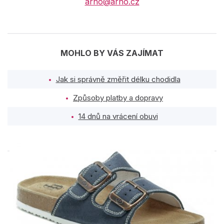
arno@arno.cz
MOHLO BY VÁS ZAJÍMAT
Jak si správně změřit délku chodidla
Způsoby platby a dopravy
14 dnů na vrácení obuvi
PODOBNÉ PRODUKTY