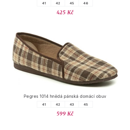
41
42
45
46
425 Kč
Pegres 1014 hnědá pánská domácí obuv
41
42
43
45
599 Kč