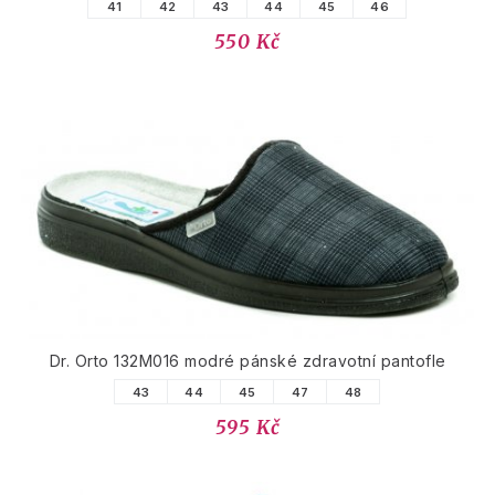
41
42
43
44
45
46
550 Kč
Dr. Orto 132M016 modré pánské zdravotní pantofle
43
44
45
47
48
595 Kč