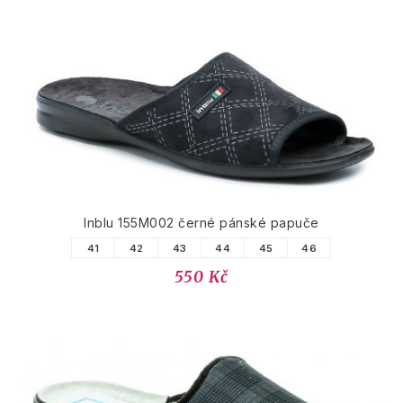
Inblu 155M002 černé pánské papuče
41
42
43
44
45
46
550 Kč