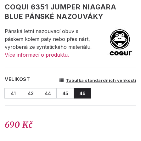
COQUI 6351 JUMPER NIAGARA
BLUE PÁNSKÉ NAZOUVÁKY
Pánská letní nazouvací obuv s
páskem kolem paty nebo přes nárt,
vyrobená ze syntetického materiálu.
Více informací o produktu.
VELIKOST
Tabulka standardních velikostí
41
42
44
45
46
690 Kč