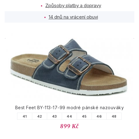
Způsoby platby a dopravy
14 dnů na vrácení obuvi
PODOBNÉ PRODUKTY
Best Feet BY-113-17-99 modré pánské nazouváky
41
42
43
44
45
46
48
899 Kč