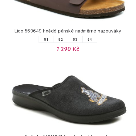
Lico 560649 hnědé pánské nadměrné nazouváky
51
52
53
54
1 290 Kč