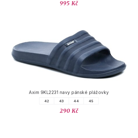
995 Kč
Axim 9KL2231 navy pánské plážovky
42
43
44
45
290 Kč