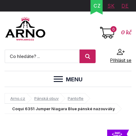
CZ
SK
DE
0
0 kč
Přihlásit se
MENU
Arno.cz
Pánská obuv
Pantofle
Coqui 6351 Jumper Niagara Blue pánské nazouváky