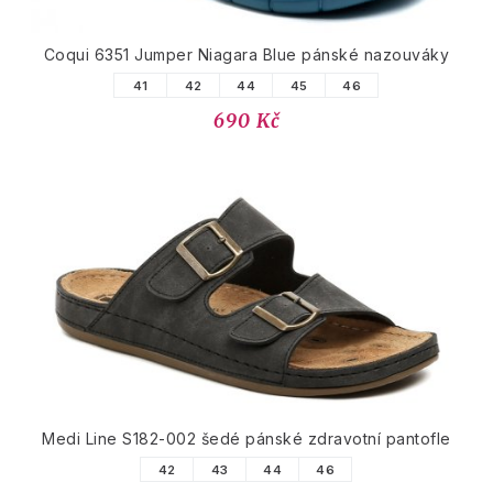
Coqui 6351 Jumper Niagara Blue pánské nazouváky
41
42
44
45
46
690 Kč
Medi Line S182-002 šedé pánské zdravotní pantofle
42
43
44
46