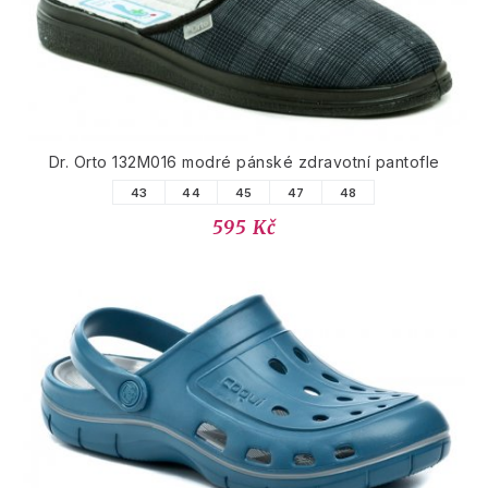
Dr. Orto 132M016 modré pánské zdravotní pantofle
43
44
45
47
48
595 Kč