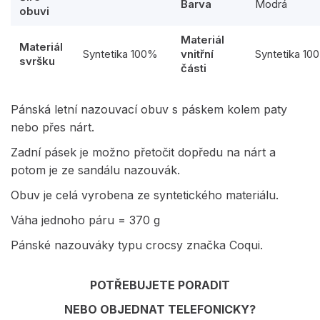
Barva
Modrá
obuvi
Materiál
Materiál
Syntetika 100%
vnitřní
Syntetika 10
svršku
části
Pánská letní nazouvací obuv s páskem kolem paty
nebo přes nárt.
Zadní pásek je možno přetočit dopředu na nárt a
potom je ze sandálu nazouvák.
Obuv je celá vyrobena ze syntetického materiálu.
Váha jednoho páru = 370 g
Pánské nazouváky typu crocsy značka Coqui.
POTŘEBUJETE PORADIT
NEBO OBJEDNAT TELEFONICKY?