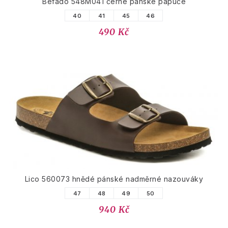
Befado 548M041 černé pánské papuče
40
41
45
46
490 Kč
Lico 560073 hnědé pánské nadměrné nazouváky
47
48
49
50
940 Kč