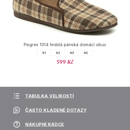
Pegres 1014 hnědá pánská domácí obuv
41
42
43
45
599 Kč
TABULKA VELIKOSTÍ
ČASTO KLADENÉ DOTAZY
NÁKUPNÍ RÁDCE