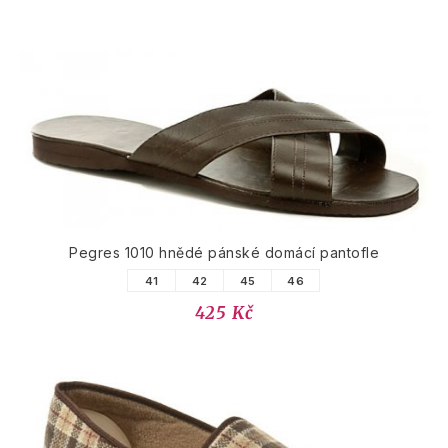
Pegres 1010 hnědé pánské domácí pantofle
41
42
45
46
425 Kč