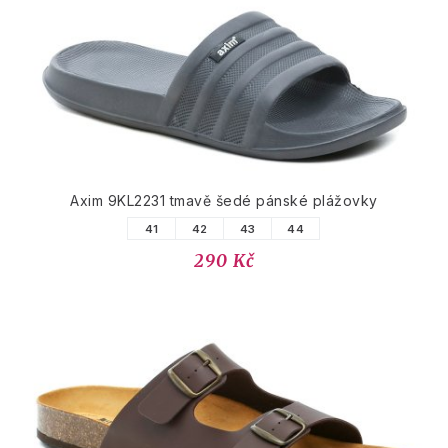
Axim 9KL2231 tmavě šedé pánské plážovky
41
42
43
44
290 Kč