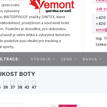
 zpracování.
Jak z
ou vybaveny
u WATERPROOF značky DINTEX, která
+420 
voděodolnost, prodyšnost a současně brání
+420 
em. Podešev je dvoudílná, pro dokonalou
arno@
oučasně je velmi lehká a vybavená tlumičem
Ing. 
to podešve jsou ideální pro tracking a
(záka
é sporty.
ILTRACE:
VÝROBCE
CENA
BARVA
IKOST BOTY
5
36
37
38
42
47