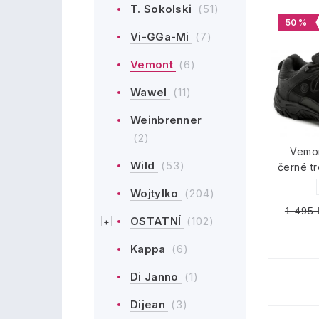
T. Sokolski
(51)
50 %
Vi-GGa-Mi
(7)
Vemont
(6)
Wawel
(11)
Weinbrenner
(2)
Vemo
Wild
(53)
černé t
Wojtylko
(204)
1 495 
OSTATNÍ
(102)
Kappa
(6)
Di Janno
(1)
Dijean
(3)