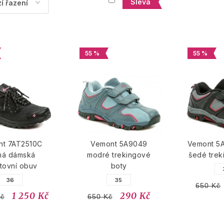
Sleva
55 %
55 %
nt 7AT2510C
Vemont 5A9049
Vemont 5
ná dámská
modré trekingové
šedé trek
tovní obuv
boty
36
35
650 Kč
1 250 Kč
290 Kč
Kč
650 Kč