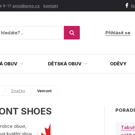
á 9-17
arno@arno.cz
kontakt
N
Přihlásit se
Á OBUV
DĚTSKÁ OBUV
ODĚVY
Značky
Vemont
ONT SHOES
PORADÍ
robce obuvi,
Tabul
vá kvalitní obuv
veliko