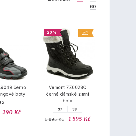
60
20 %
A9049 černo
Vemont 7Z6028C
ingové boty
černé dámské zimní
boty
32
37
38
290 Kč
1 595 Kč
1 995 Kč