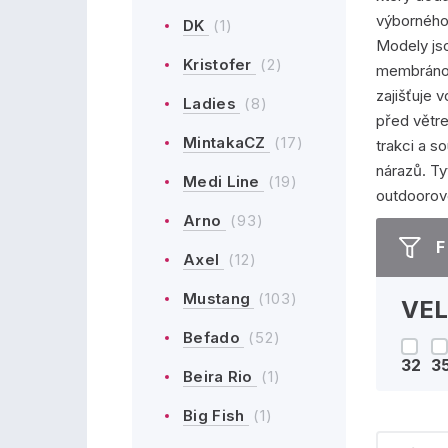
výborného
DK
(1)
Modely js
Kristofer
(2)
membráno
zajišťuje 
Ladies
(8)
před větr
MintakaCZ
(17)
trakci a s
nárazů. Ty
Medi Line
(19)
outdoorov
Arno
(93)
F
Axel
(12)
Mustang
(103)
VEL
Befado
(52)
32
3
Beira Rio
(1)
Big Fish
(1)