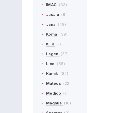
IMAC
(33)
Jacalu
(8)
Jana
(49)
Koma
(39)
KTR
(1)
Lagen
(57)
Lico
(55)
Kamik
(82)
Mateos
(22)
Medico
(1)
Magnus
(16)
Scooter
(3)