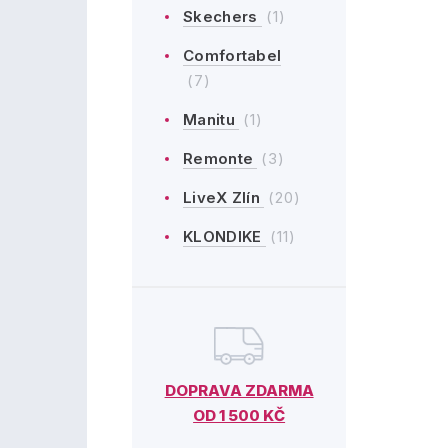
Skechers
(1)
Comfortabel
(7)
Manitu
(1)
Remonte
(3)
LiveX Zlín
(20)
KLONDIKE
(11)
DOPRAVA ZDARMA
OD 1 500 KČ