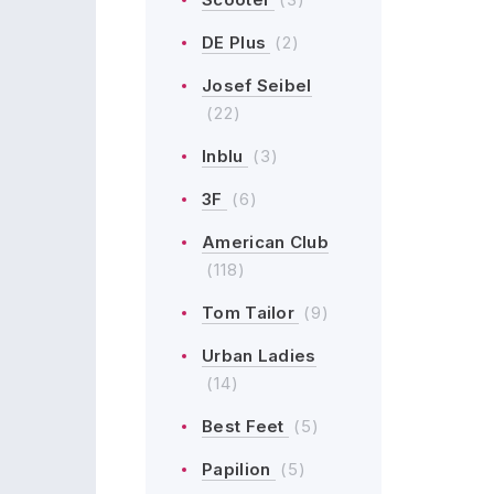
DE Plus
(2)
Josef Seibel
(22)
Inblu
(3)
3F
(6)
American Club
(118)
Tom Tailor
(9)
Urban Ladies
(14)
Best Feet
(5)
Papilion
(5)