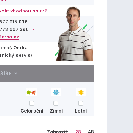
volit vhodnou obuv?
577 915 036
773 667 390
arno.cz
Tomáš Ondra
znický servis)
ŠÍŘE
Celoroční
Zimní
Letní
Zobrazit:
28
48