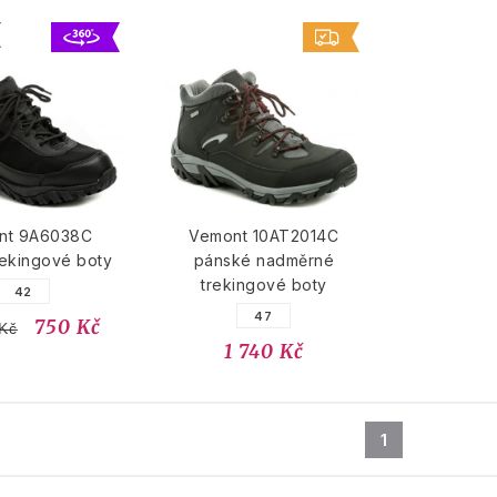
nt 9A6038C
Vemont 10AT2014C
rekingové boty
pánské nadměrné
trekingové boty
42
47
750 Kč
Kč
1 740 Kč
1