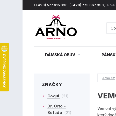
(+420) 577 915 036, (+420) 773 667 390,
Po-P
DÁMSKÁ OBUV
PÁNSK
Arno.cz
ZNAČKY
VEM
Coqui
(21)
Dr. Orto -
Vemont vý
Befado
(21)
který dodá