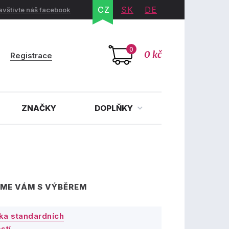
CZ
SK
DE
avštivte náš facebook
0
0 kč
Registrace
ZNAČKY
DOPLŇKY
ME VÁM S VÝBĚREM
ka standardních
stí