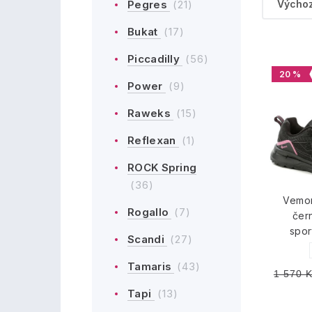
Pegres
(21)
Bukat
(17)
Piccadilly
(56)
20 %
Power
(9)
Raweks
(15)
Reflexan
(1)
ROCK Spring
(36)
Vemo
Rogallo
(7)
čer
spor
Scandi
(27)
Tamaris
(43)
1 570 
Tapi
(13)