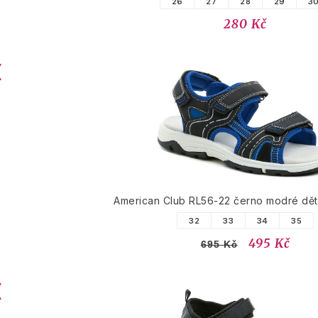
26
27
28
29
3
280 Kč
American Club RL56-22 černo modré dět
32
33
34
35
495 Kč
695 Kč