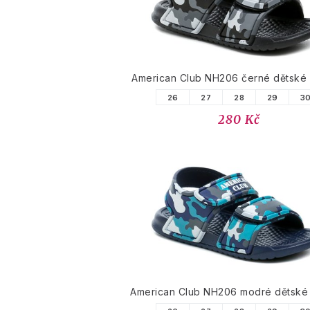
American Club NH206 černé dětské 
26
27
28
29
3
280 Kč
American Club NH206 modré dětské