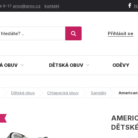
á 9-17
arno@arno.cz
kontakt
N
Přihlásit se
Á OBUV
DĚTSKÁ OBUV
ODĚVY
Dětská obuv
Chlapecká obuv
Sandály
American
AMERIC
DĚTSK