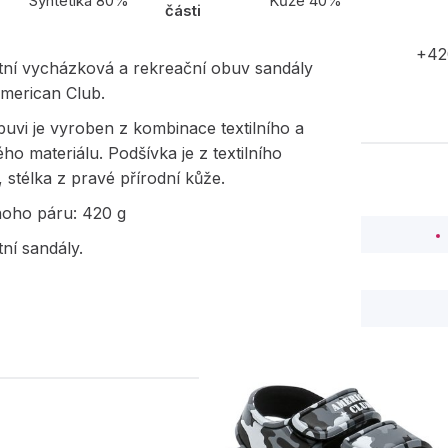
Syntetika 80%
Kůže 40%
části
+42
etní vycházková a rekreační obuv sandály
merican Club.
uvi je vyroben z kombinace textilního a
ého materiálu. Podšívka je z textilního
, stélka z pravé přírodní kůže.
noho páru: 420 g
tní sandály.
PODOBNÉ PRODUK