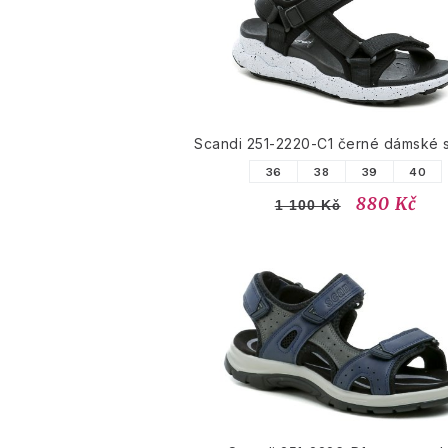
Scandi 251-2220-C1 černé dámské 
36
38
39
40
880 Kč
1 100 Kč