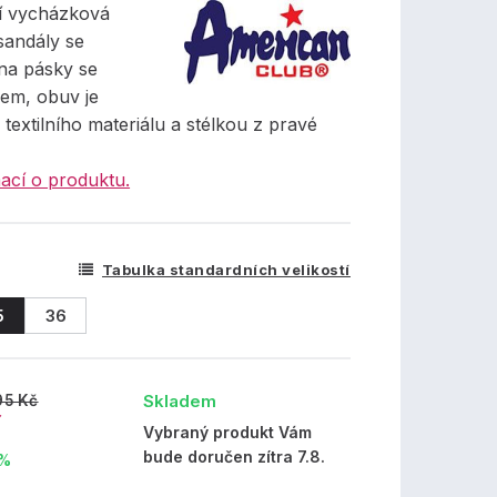
ní vycházková
sandály se
na pásky se
em, obuv je
textilního materiálu a stélkou z pravé
ací o produktu.
Tabulka standardních velikostí
5
36
Skladem
95 Kč
č
Vybraný produkt Vám
bude doručen zítra 7.8.
 %