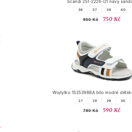
Scandi 251-2226-D1 navy sand
36
37
38
40
750 Kč
950 Kč
Wojtylko 1S25398BA bílo modré dětsk
27
28
29
30
590 Kč
790 Kč