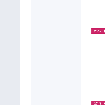
25 %
27 %