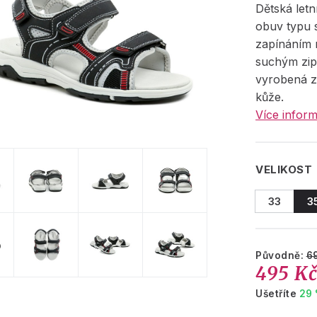
Dětská let
obuv typu 
zapínáním 
suchým zip
vyrobená z 
kůže.
Více inform
VELIKOST
33
3
Původně:
6
495 K
Ušetříte
29