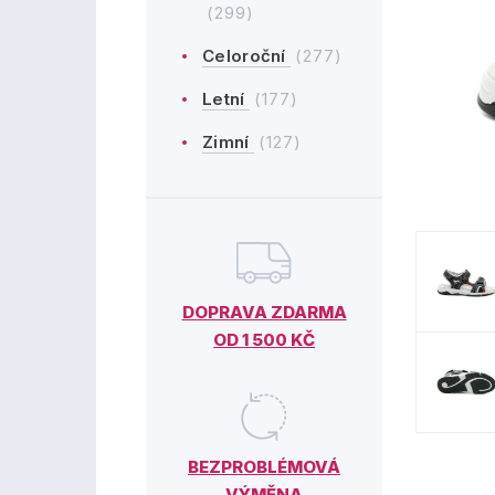
(299)
Celoroční
(277)
Letní
(177)
Zimní
(127)
DOPRAVA ZDARMA
OD 1 500 KČ
BEZPROBLÉMOVÁ
VÝMĚNA