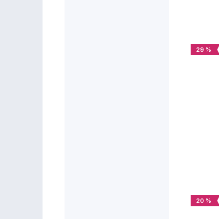
29 %
20 %