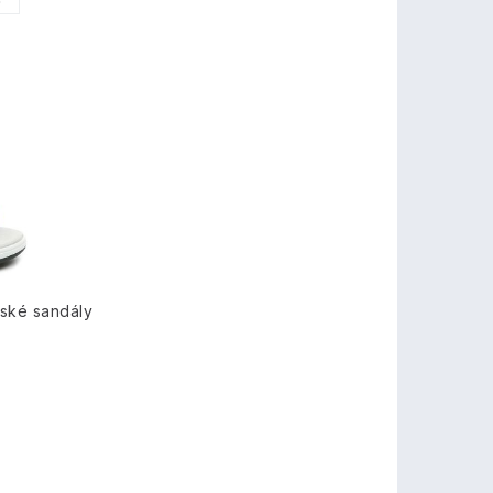
0
ské sandály