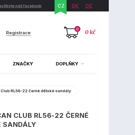
CZ
SK
DE
avštivte náš facebook
0
0 kč
Registrace
ZNAČKY
DOPLŇKY
 Club RL56-22 černé dětské sandály
AN CLUB RL56-22 ČERNÉ
É SANDÁLY