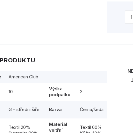
 PRODUKTU
N
e
American Club
J
Výška
10
3
podpatku
G - střední šíře
Barva
Černá/šedá
Materiál
l
Textil 20%
Textil 60%
vnitřní