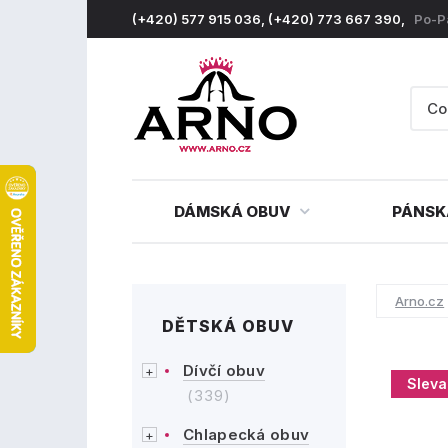
(+420) 577 915 036, (+420) 773 667 390,
Po-P
DÁMSKÁ OBUV
PÁNSK
Arno.cz
DĚTSKÁ OBUV
Dívčí obuv
Sleva
(339)
Chlapecká obuv