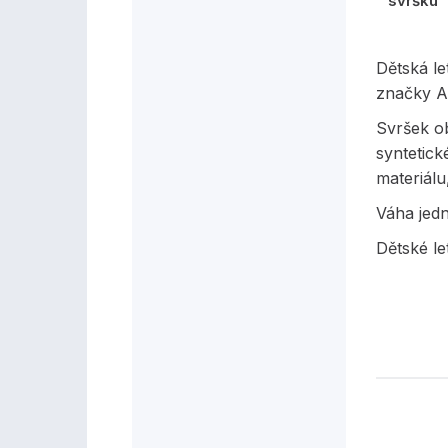
svršku
Dětská l
značky A
Svršek ob
syntetick
materiálu
Váha jed
Dětské le