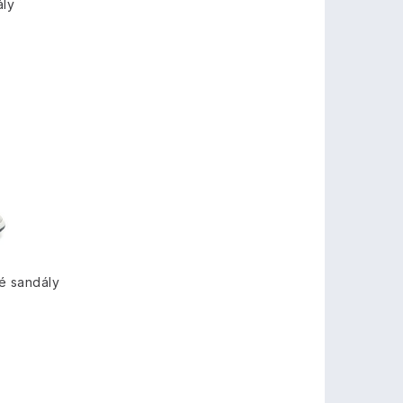
ály
é sandály