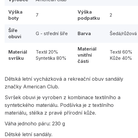
Výška
Výška
7
2
boty
podpatku
Šíře
G - střední šíře
Barva
Šedá/růžová
obuvi
Materiál
Materiál
Textil 20%
Textil 60%
vnitřní
svršku
Syntetika 80%
Kůže 40%
části
Dětská letní vycházková a rekreační obuv sandály
značky American Club.
Svršek obuvi je vyroben z kombinace textilního a
syntetického materiálu. Podšívka je z textilního
materiálu, stélka z pravé přírodní kůže.
Váha jednoho páru: 230 g
Dětské letní sandály.