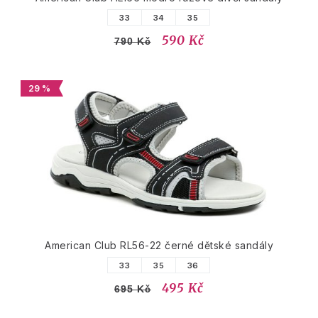
33
34
35
590 Kč
790 Kč
29 %
American Club RL56-22 černé dětské sandály
33
35
36
495 Kč
695 Kč