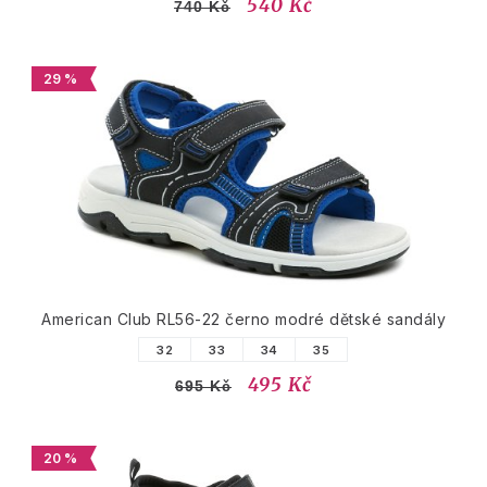
540 Kč
740 Kč
29 %
American Club RL56-22 černo modré dětské sandály
32
33
34
35
495 Kč
695 Kč
20 %