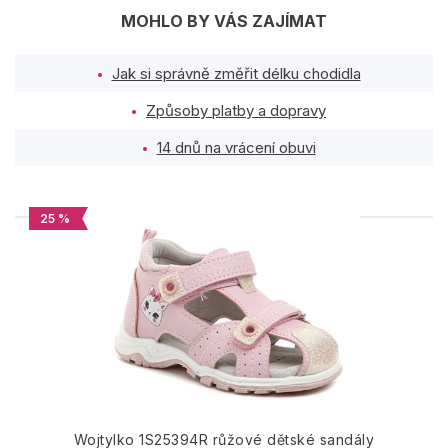
MOHLO BY VÁS ZAJÍMAT
Jak si správně změřit délku chodidla
Způsoby platby a dopravy
14 dnů na vrácení obuvi
25 %
PODOBNÉ PRODUKTY
Wojtylko 1S25394R růžové dětské sandály