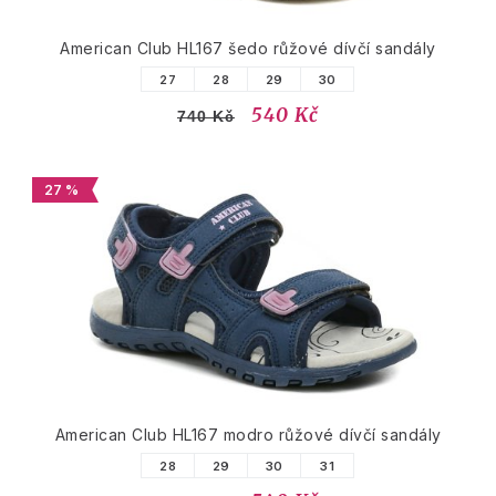
American Club HL167 šedo růžové dívčí sandály
27
28
29
30
540 Kč
740 Kč
27 %
American Club HL167 modro růžové dívčí sandály
28
29
30
31