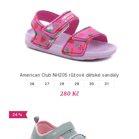
American Club NH205 růžové dětské sandály
26
27
28
29
30
31
280 Kč
24 %