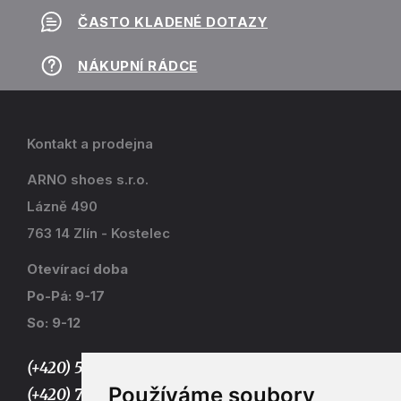
ČASTO KLADENÉ DOTAZY
NÁKUPNÍ RÁDCE
Kontakt a prodejna
ARNO shoes s.r.o.
Lázně 490
763 14 Zlín - Kostelec
Otevírací doba
Po-Pá: 9-17
So: 9-12
(+420) 577 915 036,
Používáme soubory
(+420) 773 667 390