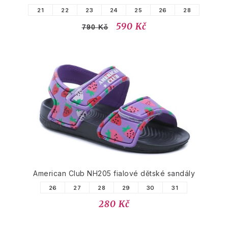
21
22
23
24
25
26
28
590 Kč
790 Kč
American Club NH205 fialové dětské sandály
26
27
28
29
30
31
280 Kč