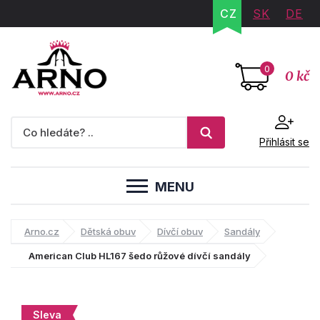
CZ
SK
DE
0
0 kč
Přihlásit se
MENU
Arno.cz
Dětská obuv
Dívčí obuv
Sandály
American Club HL167 šedo růžové dívčí sandály
Sleva