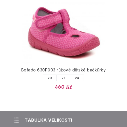
Befado 630P003 růžové dětské bačkůrky
20
21
24
460 Kč
TABULKA VELIKOSTÍ