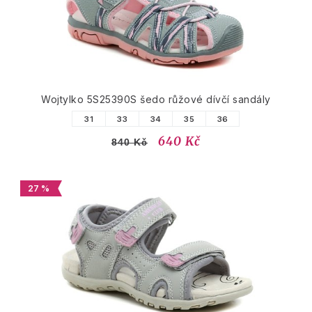
Wojtylko 5S25390S šedo růžové dívčí sandály
31
33
34
35
36
640 Kč
840 Kč
27 %