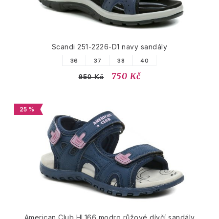
Scandi 251-2226-D1 navy sandály
36
37
38
40
750 Kč
950 Kč
25 %
American Club HL166 modro růžové dívčí sandály