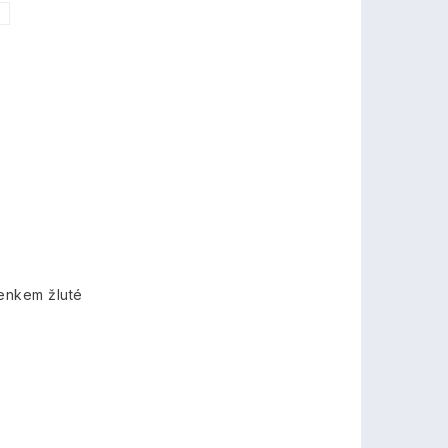
7
lenkem žluté