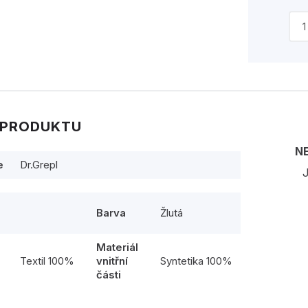
 PRODUKTU
N
e
Dr.Grepl
J
Barva
Žlutá
Materiál
l
Textil 100%
vnitřní
Syntetika 100%
části