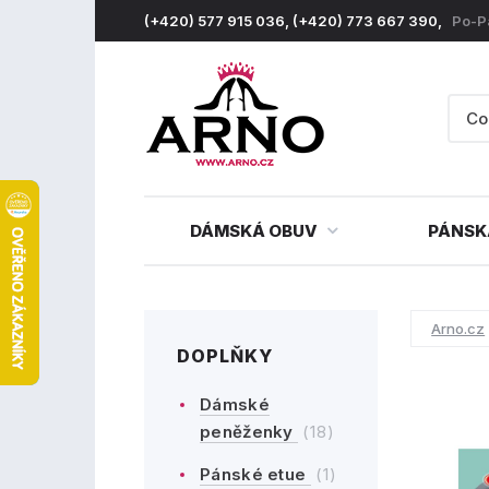
(+420) 577 915 036, (+420) 773 667 390,
Po-P
DÁMSKÁ OBUV
PÁNSK
Arno.cz
DOPLŇKY
Dámské
peněženky
(18)
Pánské etue
(1)