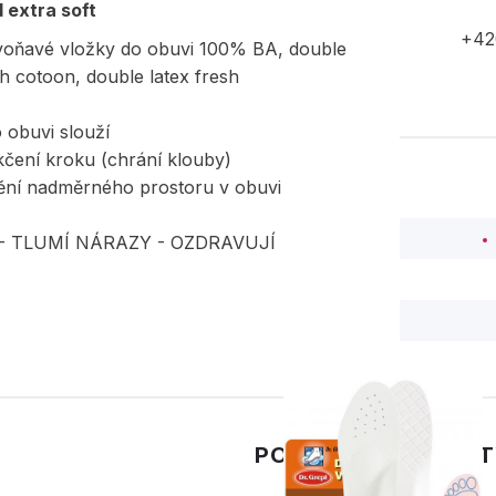
 extra soft
+42
oňavé vložky do obuvi 100% BA, double
sh cotoon, double latex fresh
 obuvi slouží
kčení kroku (chrání klouby)
nění nadměrného prostoru v obuvi
- TLUMÍ NÁRAZY - OZDRAVUJÍ
PODOBNÉ PRODUK