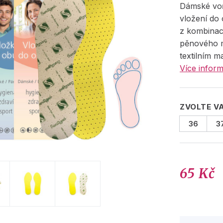
Dámské voň
vložení do
z kombinac
pěnového m
textilním m
Více inform
ZVOLTE V
36
3
65 Kč