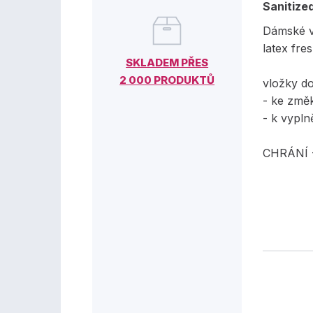
Sanitized
Dámské v
latex fre
SKLADEM PŘES
2 000 PRODUKTŮ
vložky do
- ke změ
- k vypl
CHRÁNÍ 