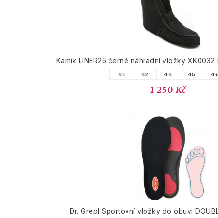
Kamik LINER25 černé náhradní vložky XK0032 N
41
42
44
45
4
1 250 Kč
Dr. Grepl Sportovní vložky do obuvi DOU