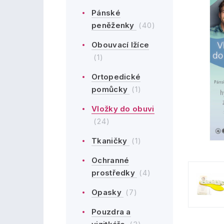
Pánské
peněženky
(40)
Obouvací lžíce
(1)
Ortopedické
pomůcky
(1)
Vložky do obuvi
(24)
Tkaničky
(1)
Ochranné
prostředky
(4)
Opasky
(7)
Pouzdra a