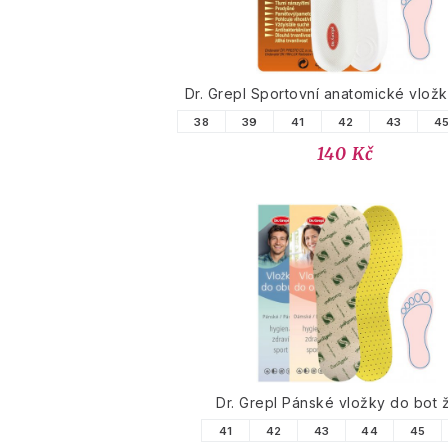
Dr. Grepl Sportovní anatomické vlož
38
39
41
42
43
4
140 Kč
Dr. Grepl Pánské vložky do bot ž
41
42
43
44
45