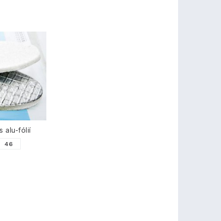
 alu-fólií
46