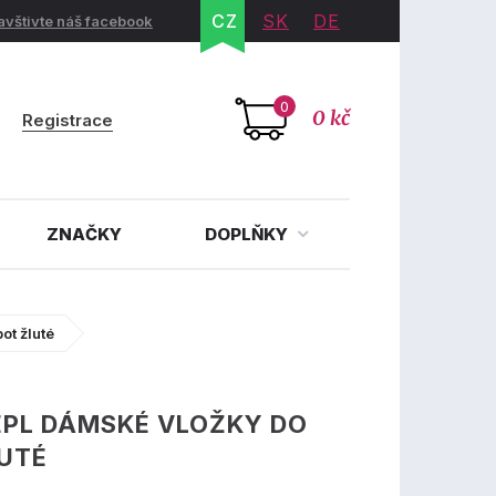
CZ
SK
DE
avštivte náš facebook
0
0 kč
Registrace
ZNAČKY
DOPLŇKY
ot žluté
EPL DÁMSKÉ VLOŽKY DO
UTÉ