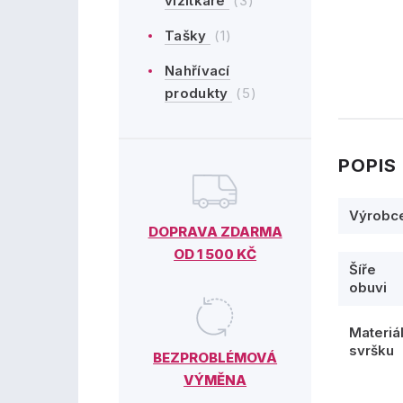
vizitkáře
(3)
Tašky
(1)
Nahřívací
produkty
(5)
POPIS
Výrobc
DOPRAVA ZDARMA
OD 1 500 KČ
Šíře
obuvi
Materiá
svršku
BEZPROBLÉMOVÁ
VÝMĚNA