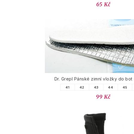
65 Kč
Dr. Grepl Pánské zimní vložky do bot s
41
42
43
44
45
99 Kč