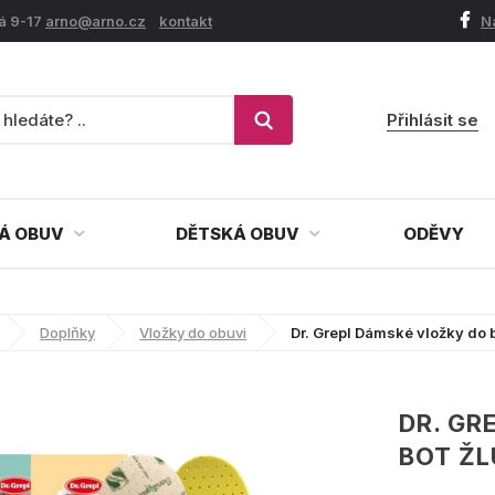
á 9-17
arno@arno.cz
kontakt
N
Přihlásit se
Á OBUV
DĚTSKÁ OBUV
ODĚVY
Doplňky
Vložky do obuvi
Dr. Grepl Dámské vložky do b
DR. GR
BOT ŽL