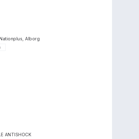
ationplus, Alborg
6
BLE ANTISHOCK