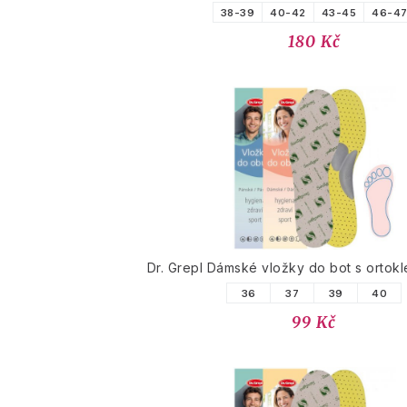
38-39
40-42
43-45
46-4
180 Kč
Dr. Grepl Dámské vložky do bot s ortok
36
37
39
40
99 Kč