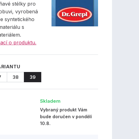
avé stélky pro
 obuvi, vyrobená
e syntetického
ateriálu s
ateriálem.
ací o produktu.
ARIANTU
7
38
39
Skladem
Vybraný produkt Vám
bude doručen v pondělí
10.8.