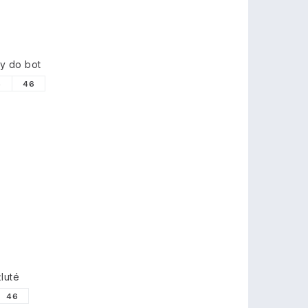
ky do bot
5
46
luté
46