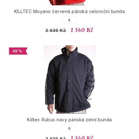
KILLTEC Moyano červená pánská celoroční bunda
S
1 340 Kč
2 630 Kč
49 %
Killtec Rubus navy pánská zimní bunda
S
1 340 Kč
2 630 Kč