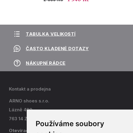
TABULKA VELIKOSTÍ
ČASTO KLADENÉ DOTAZY
NÁKUPNÍ RÁDCE
Kontakt a prodejna
ARNO shoes s.r.o.
Lázně 490
763 14 Zlín - Kostelec
Používáme soubory
Otevírací doba