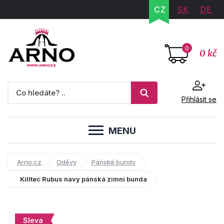
CZ
SK
DE
0
0 kč
Přihlásit se
MENU
Arno.cz
Oděvy
Pánské bundy
Killtec Rubus navy pánská zimní bunda
Sleva