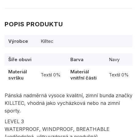
POPIS PRODUKTU
Výrobce
Killtec
Šíře obuvi
Barva
Navy
Materiál
Materiál
Textil 0%
Textil 0%
svršku
vnitřní části
Pánská nadměrná vysoce kvalitní, zimní bunda značky
KILLTEC, vhodná jako vycházková nebo na zimní
sporty.
LEVEL 3
WATERPROOF, WINDPROOF, BREATHABLE
(voděodolná, větruvzdorná a prodyšná)