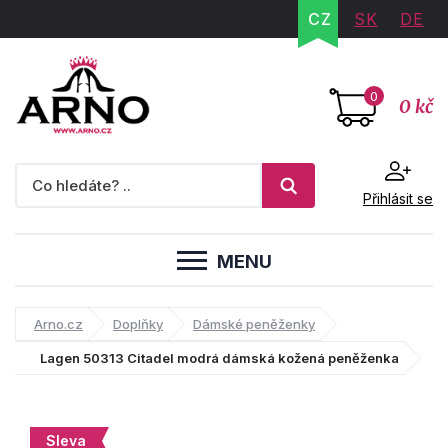
CZ
SK
DE
0
0 kč
Přihlásit se
MENU
Arno.cz
Doplňky
Dámské peněženky
Lagen 50313 Citadel modrá dámská kožená peněženka
Sleva