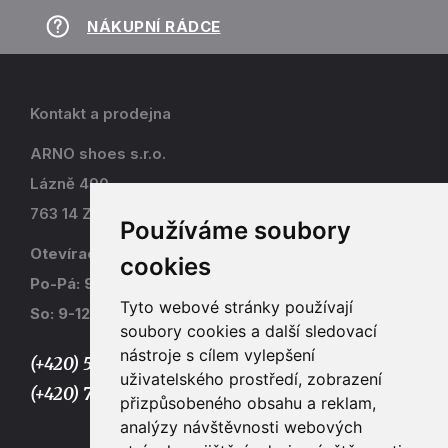
NÁKUPNÍ RÁDCE
Kontakt a prodejna
ARNO shoes s.r.o.
Lázně 490
763 14 Zlín - Kostelec
Používáme soubory
Otevírací doba
cookies
Po-Pá: 9-17
Tyto webové stránky používají
So: 9-12
soubory cookies a další sledovací
nástroje s cílem vylepšení
(+420) 577 915 036,
uživatelského prostředí, zobrazení
(+420) 773 667 390
přizpůsobeného obsahu a reklam,
analýzy návštěvnosti webových