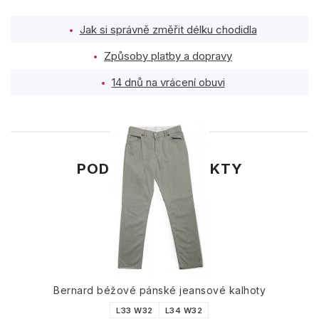
Jak si správně změřit délku chodidla
Způsoby platby a dopravy
14 dnů na vrácení obuvi
PODOBNÉ PRODUKTY
Bernard béžové pánské jeansové kalhoty
L33 W32
L34 W32