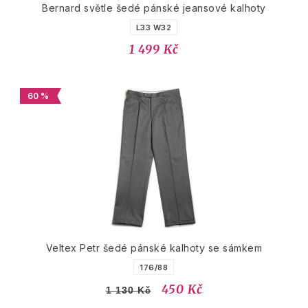
Bernard světle šedé pánské jeansové kalhoty
L33 W32
1 499 Kč
60 %
Veltex Petr šedé pánské kalhoty se sámkem
176/88
450 Kč
1 130 Kč