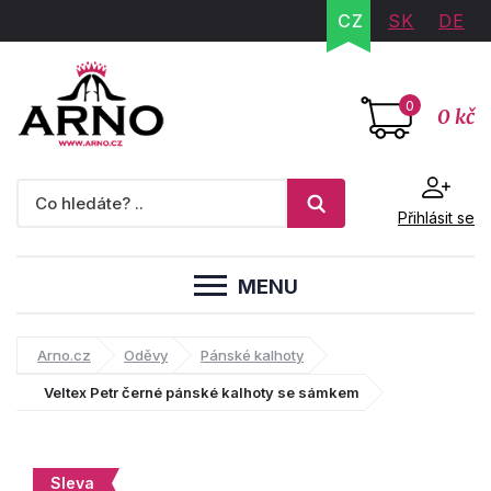
CZ
SK
DE
0
0 kč
Přihlásit se
MENU
Arno.cz
Oděvy
Pánské kalhoty
Veltex Petr černé pánské kalhoty se sámkem
Sleva