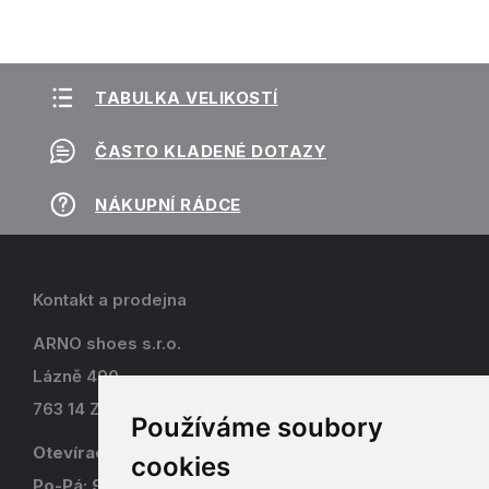
TABULKA VELIKOSTÍ
ČASTO KLADENÉ DOTAZY
NÁKUPNÍ RÁDCE
Kontakt a prodejna
ARNO shoes s.r.o.
Lázně 490
763 14 Zlín - Kostelec
Používáme soubory
Otevírací doba
cookies
Po-Pá: 9-17