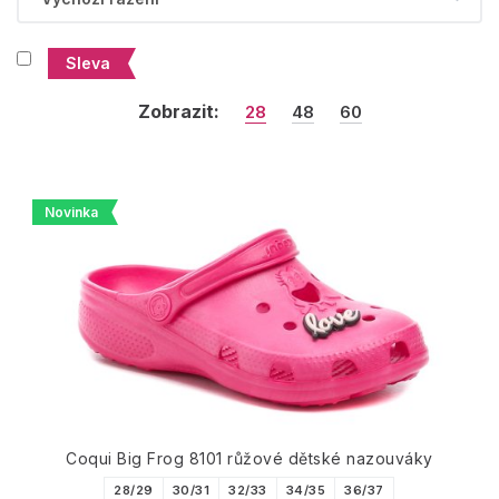
Sleva
Zobrazit:
28
48
60
Novinka
Coqui Big Frog 8101 růžové dětské nazouváky
28/29
30/31
32/33
34/35
36/37