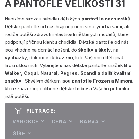
A PANTOFLE VELIKOSTI 31
Nabízíme širokou nabídku dětských
pantoflí a nazouváků.
Dětské pantofle od nás hrají nejenom veselými barvami, ale
rodiče potěší zdravotní vlastnosti některých modelů, které
podporují příčnou klenbu chodidla. Dětské pantofle od nás
jsou vhodné na domácí nošení, do
školky
a
školy
, na
vycházky
, dokonce i k
bazénu
, kde Vašemu dítěti jinak
hrozí uklouznutí. Vybírejte u nás dětské pantofle značek
Bio
Walker, Coqui, Natural, Pegres, Scandi a další kvalitní
značky
. Skvělým dárkem jsou
pantofle Frozen a Mimoni,
které znázorňují oblíbené dětské hrdiny a Vašeho potomka
jistě potěší.
FILTRACE:
VÝROBCE
CENA
BARVA
ŠÍŘE