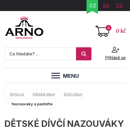
CZ
SK
DE
0
0 kč
Přihlásit se
MENU
Arno.cz
Dětská obuv
Dívčí obuv
Nazouváky a pantofle
DĚTSKÉ DÍVČÍ NAZOUVÁKY