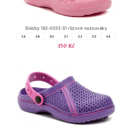
Slobby 192-0033-S1 růžové nazouváky
28
29
30
31
32
33
34
350 Kč