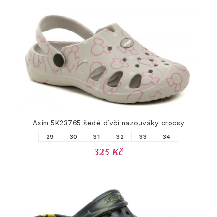
Axim 5K23765 šedé dívčí nazouváky crocsy
29
30
31
32
33
34
325 Kč