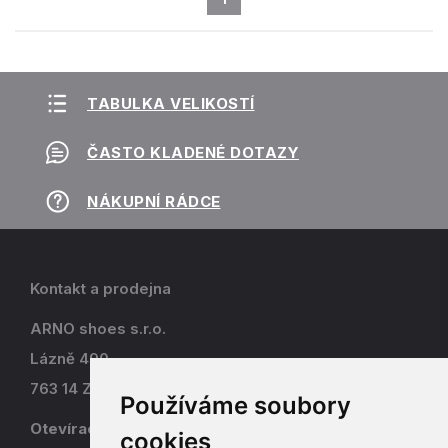
TABULKA VELIKOSTÍ
ČASTO KLADENÉ DOTAZY
NÁKUPNÍ RÁDCE
Kontakt a prodejna
ARNO shoes s.r.o.
Lázně 490
763 14 Zlín - Kostelec
Používáme soubory
Otevírací doba
cookies