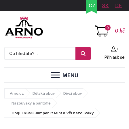
CZ
SK
DE
0
0 kč
Přihlásit se
MENU
Arno.cz
Dětská obuv
Dívčí obuv
Nazouváky a pantofle
Coqui 6353 Jumper Lt.Mint dívčí nazouváky