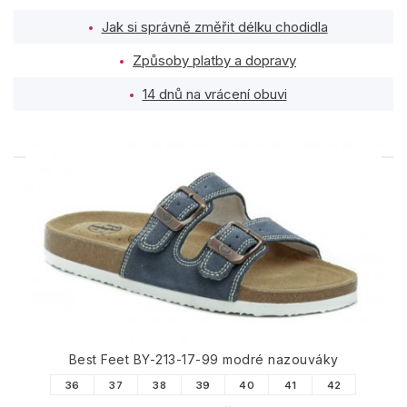
Jak si správně změřit délku chodidla
Způsoby platby a dopravy
14 dnů na vrácení obuvi
PODOBNÉ PRODUKTY
Best Feet BY-213-17-99 modré nazouváky
36
37
38
39
40
41
42