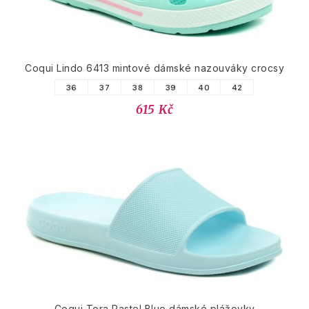
Coqui Lindo 6413 mintové dámské nazouváky crocsy
36
37
38
39
40
42
615 Kč
Coqui Tora Pastel Blue dámské plážovky