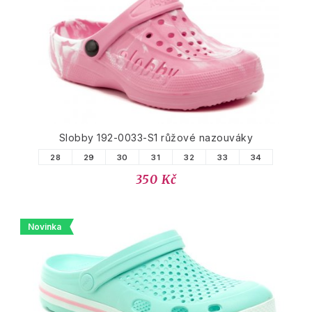
Slobby 192-0033-S1 růžové nazouváky
28
29
30
31
32
33
34
350 Kč
Novinka