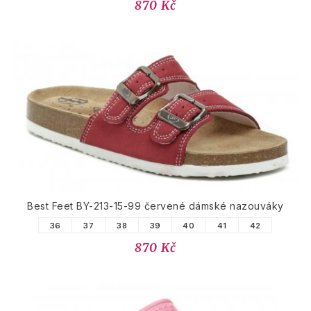
870 Kč
Best Feet BY-213-15-99 červené dámské nazouváky
36
37
38
39
40
41
42
870 Kč