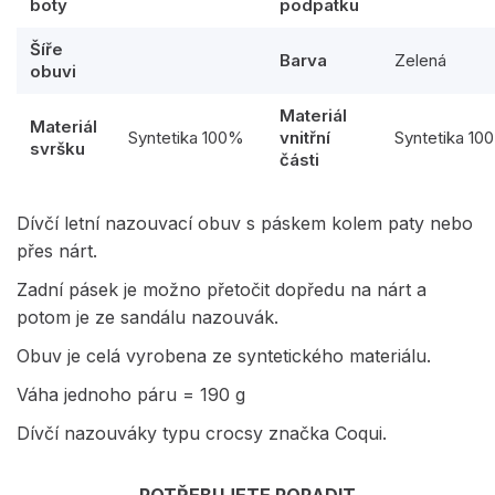
boty
podpatku
Šíře
Barva
Zelená
obuvi
Materiál
Materiál
Syntetika 100%
vnitřní
Syntetika 10
svršku
části
Dívčí letní nazouvací obuv s páskem kolem paty nebo
přes nárt.
Zadní pásek je možno přetočit dopředu na nárt a
potom je ze sandálu nazouvák.
Obuv je celá vyrobena ze syntetického materiálu.
Váha jednoho páru = 190 g
Dívčí nazouváky typu crocsy značka Coqui.
POTŘEBUJETE PORADIT