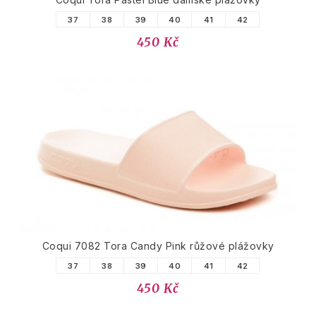
37
38
39
40
41
42
450 Kč
Coqui 7082 Tora Candy Pink růžové plážovky
37
38
39
40
41
42
450 Kč