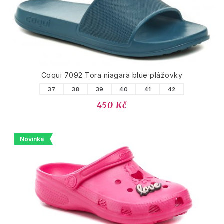
Coqui 7092 Tora niagara blue plážovky
37
38
39
40
41
42
450 Kč
Novinka