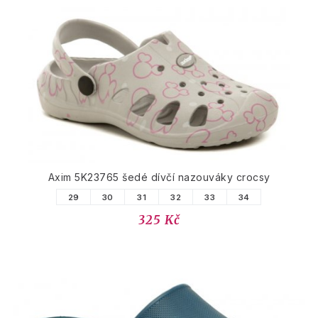
Axim 5K23765 šedé dívčí nazouváky crocsy
29
30
31
32
33
34
325 Kč