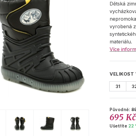
Dětská zim
vycházková
nepromoka
vyrobená 
syntetickéh
materiálu.
Více inform
VELIKOST
31
3
Původně:
8
695 K
Ušetříte
22