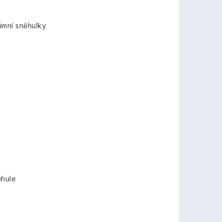
imní sněhulky
ěhule