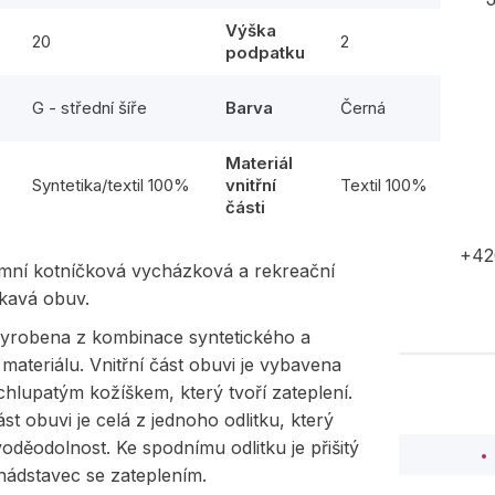
Výška
20
2
podpatku
G - střední šíře
Barva
Černá
Materiál
l
Syntetika/textil 100%
vnitřní
Textil 100%
části
+42
imní kotníčková vycházková a rekreační
kavá obuv.
vyrobena z kombinace syntetického a
o materiálu. Vnitřní část obuvi je vybavena
 chlupatým kožíškem, který tvoří zateplení.
st obuvi je celá z jednoho odlitku, který
 voděodolnost. Ke spodnímu odlitku je přišitý
nádstavec se zateplením.