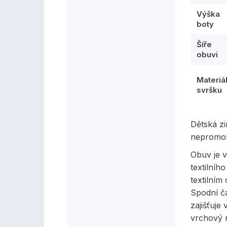
Výška
boty
Šíře
obuvi
Materiá
svršku
Dětská z
nepromo
Obuv je 
textilníh
textilním
Spodní čá
zajišťuje
vrchový 