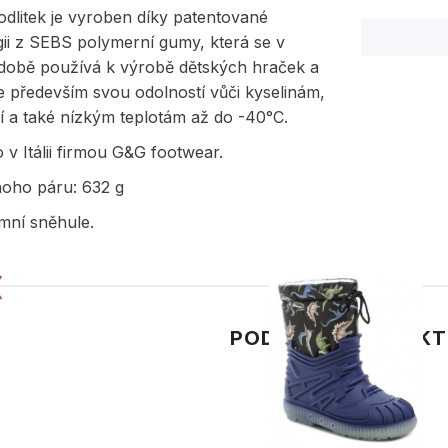
dlitek je vyroben díky patentované
ii z SEBS polymerní gumy, která se v
 době používá k výrobě dětských hraček a
 především svou odolností vůči kyselinám,
í a také nízkým teplotám až do -40°C.
v Itálii firmou G&G footwear.
noho páru: 632 g
mní sněhule.
PODOBNÉ PRODUK