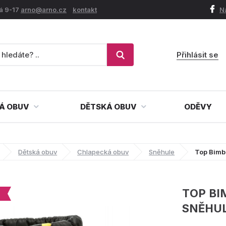
á 9-17
arno@arno.cz
kontakt
N
Přihlásit se
Á OBUV
DĚTSKÁ OBUV
ODĚVY
Dětská obuv
Chlapecká obuv
Sněhule
Top Bimb
TOP BI
SNĚHU