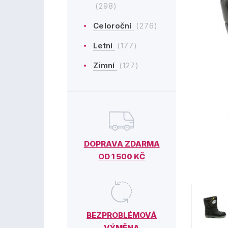
(298)
Celoroční
(276)
Letní
(177)
Zimní
(127)
DOPRAVA ZDARMA
OD 1 500 KČ
BEZPROBLÉMOVÁ
VÝMĚNA