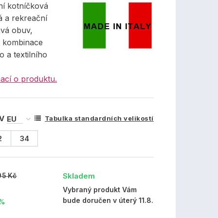
ní kotníčková
 a rekreační
vá obuv,
z kombinace
o a textilního
ací o produktu.
 V
Tabulka standardních velikostí
2
34
Skladem
95 Kč
č
Vybraný produkt Vám
bude doručen v úterý 11.8.
 %