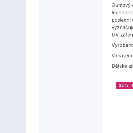
Gumový o
technolog
poslední
vyznačuje
UV zářen
Vyrobeno 
Váha jed
Dětské zi
22 %