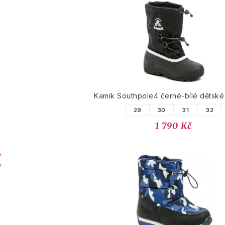
Kamik Southpole4 černé-bílé dětské
29
30
31
32
1 790 Kč