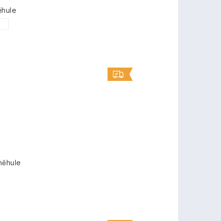
ěhule
5
něhule