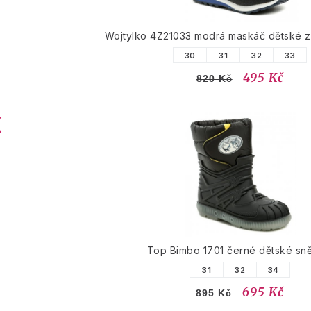
Wojtylko 4Z21033 modrá maskáč dětské z
30
31
32
33
495 Kč
820 Kč
Top Bimbo 1701 černé dětské sn
31
32
34
695 Kč
895 Kč