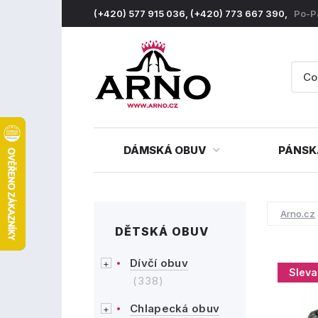
(+420) 577 915 036, (+420) 773 667 390,
Po-P
DÁMSKÁ OBUV
PÁNSK
Arno.cz
DĚTSKÁ OBUV
Dívčí obuv
Sleva
(338)
Chlapecká obuv