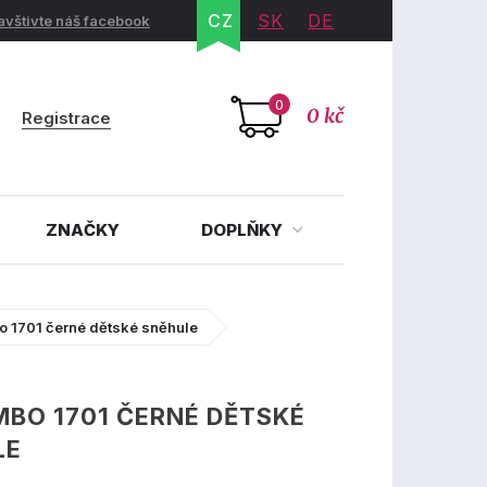
CZ
SK
DE
avštivte náš facebook
0
0 kč
Registrace
ZNAČKY
DOPLŇKY
o 1701 černé dětské sněhule
MBO 1701 ČERNÉ DĚTSKÉ
LE