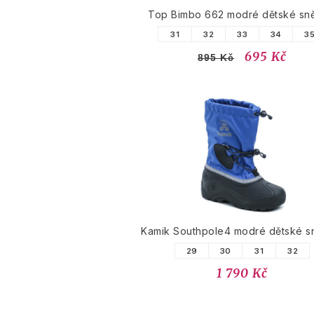
Top Bimbo 662 modré dětské sn
31
32
33
34
3
695 Kč
895 Kč
Kamik Southpole4 modré dětské s
29
30
31
32
1 790 Kč