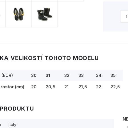
KA VELIKOSTÍ TOHOTO MODELU
t (EUR)
30
31
32
33
34
35
prostor (cm)
20
20,5
21
21,5
22
22,5
 PRODUKTU
N
e
Italy
J