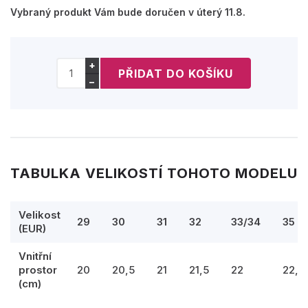
Vybraný produkt Vám bude doručen v úterý 11.8.
+
−
TABULKA VELIKOSTÍ TOHOTO MODELU
Velikost
29
30
31
32
33/34
35
(EUR)
Vnitřní
prostor
20
20,5
21
21,5
22
22,5
(cm)