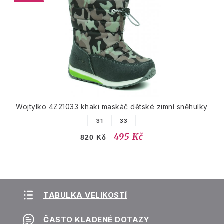
Wojtylko 4Z21033 khaki maskáč dětské zimní sněhulky
31
33
495 Kč
820 Kč
TABULKA VELIKOSTÍ
ČASTO KLADENÉ DOTAZY