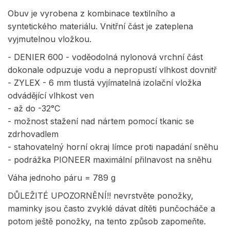
Obuv je vyrobena z kombinace textilního a
syntetického materiálu. Vnitřní část je zateplena
vyjmutelnou vložkou.
- DENIER 600 - voděodolná nylonová vrchní část
dokonale odpuzuje vodu a nepropustí vlhkost dovnitř
- ZYLEX - 6 mm tlustá vyjímatelná izolační vložka
odvádějící vlhkost ven
- až do -32°C
- možnost stažení nad nártem pomocí tkanic se
zdrhovadlem
- stahovatelný horní okraj límce proti napadání sněhu
- podrážka PIONEER maximální přilnavost na sněhu
Váha jednoho páru = 789 g
DŮLEŽITÉ UPOZORNĚNÍ!! nevrstvěte ponožky,
maminky jsou často zvyklé dávat dítěti punčocháče a
potom ještě ponožky, na tento způsob zapomeňte.