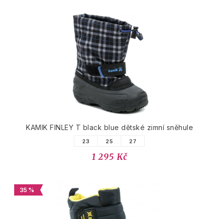
KAMIK FINLEY T black blue dětské zimní sněhule
23
25
27
1 295 Kč
35 %