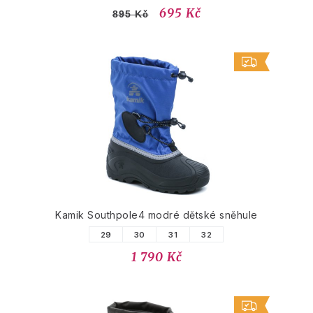
695 Kč
895 Kč
Kamik Southpole4 modré dětské sněhule
29
30
31
32
1 790 Kč