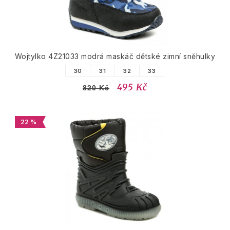
Wojtylko 4Z21033 modrá maskáč dětské zimní sněhulky
30
31
32
33
495 Kč
820 Kč
22 %