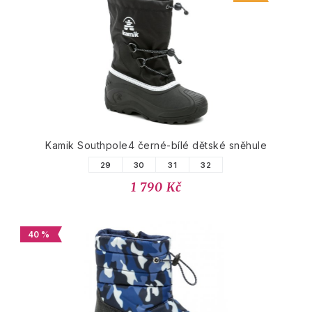
Kamik Southpole4 černé-bílé dětské sněhule
29
30
31
32
1 790 Kč
40 %