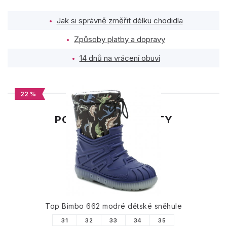
Jak si správně změřit délku chodidla
Způsoby platby a dopravy
14 dnů na vrácení obuvi
22 %
PODOBNÉ PRODUKTY
Top Bimbo 662 modré dětské sněhule
31
32
33
34
35