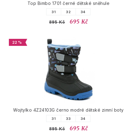
Top Bimbo 1701 černé dětské sněhule
31
32
34
695 Kč
895 Kč
22 %
Wojtylko 4Z24103G černo modré dětské zimní boty
31
33
34
695 Kč
895 Kč