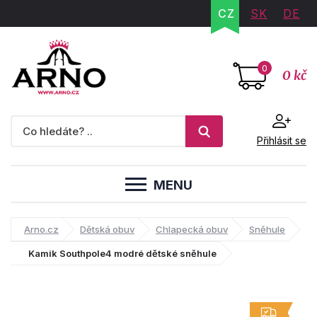
CZ
SK
DE
0
0 kč
Přihlásit se
MENU
Arno.cz
Dětská obuv
Chlapecká obuv
Sněhule
Kamik Southpole4 modré dětské sněhule