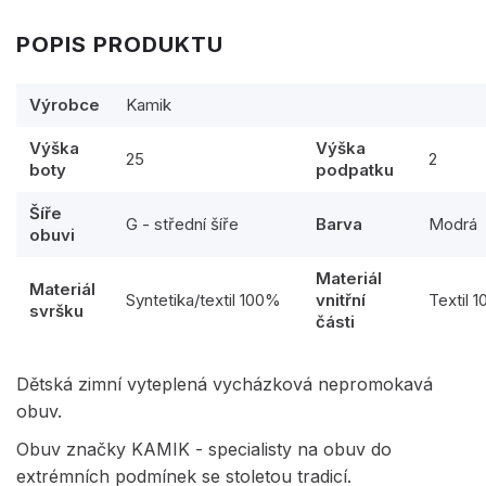
POPIS PRODUKTU
Výrobce
Kamik
Výška
Výška
25
2
boty
podpatku
Šíře
G - střední šíře
Barva
Modrá
obuvi
Materiál
Materiál
Syntetika/textil 100%
vnitřní
Textil 
svršku
části
Dětská zimní vyteplená vycházková nepromokavá
obuv.
Obuv značky KAMIK - specialisty na obuv do
extrémních podmínek se stoletou tradicí.