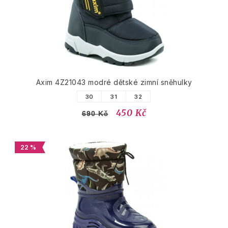
Axim 4Z21043 modré dětské zimní sněhulky
30
31
32
450 Kč
690 Kč
22 %