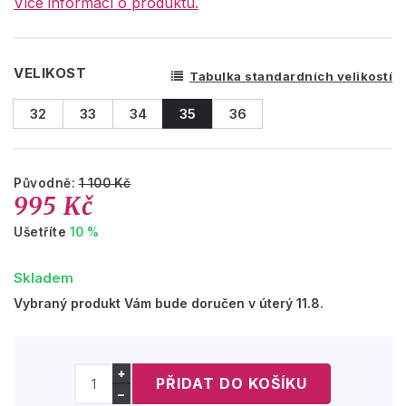
Více informací o produktu.
VELIKOST
Tabulka standardních velikostí
32
33
34
35
36
Původně:
1 100 Kč
995 Kč
Ušetříte
10 %
Skladem
Vybraný produkt Vám bude doručen v úterý 11.8.
+
−