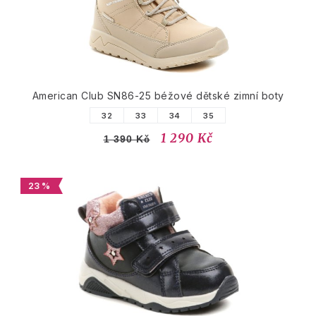
American Club SN86-25 béžové dětské zimní boty
32
33
34
35
1 290 Kč
1 390 Kč
23 %