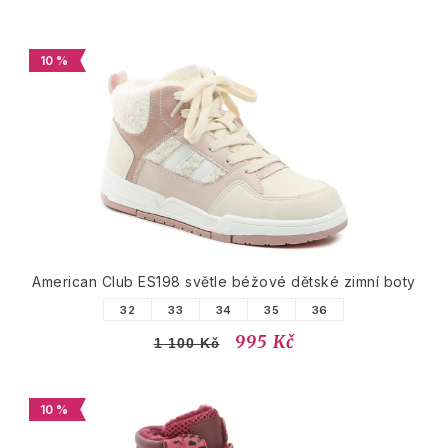
10 %
American Club ES198 světle béžové dětské zimní boty
32
33
34
35
36
995 Kč
1 100 Kč
10 %