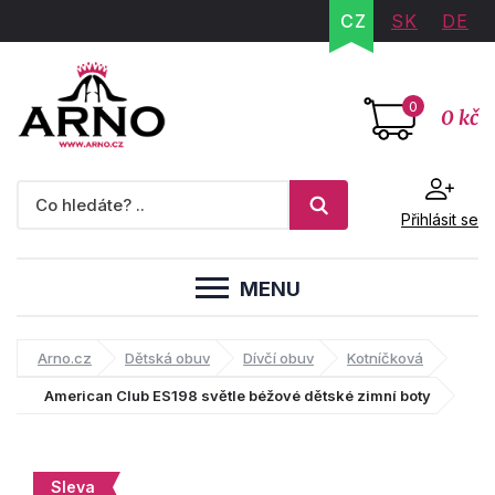
CZ
SK
DE
0
0 kč
Přihlásit se
MENU
Arno.cz
Dětská obuv
Dívčí obuv
Kotníčková
American Club ES198 světle béžové dětské zimní boty
Sleva