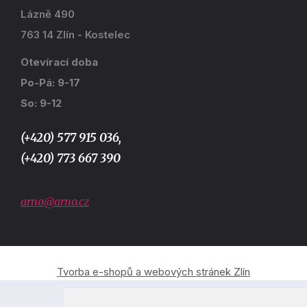
Lázně 490
763 14 Zlín - Kostelec
Otevírací doba
Po-Pá: 9-17
So: 9-12
(+420) 577 915 036,
(+420) 773 667 390
arno@arno.cz
Tvorba e-shopů a webových stránek Zlín