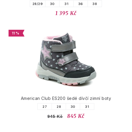
28/29
30
31
36
38
1 395 Kč
11 %
American Club ES200 šedé dívčí zimní boty
27
28
30
31
845 Kč
945 Kč