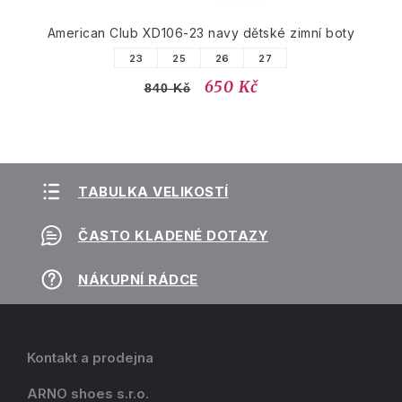
American Club XD106-23 navy dětské zimní boty
23
25
26
27
650 Kč
840 Kč
TABULKA VELIKOSTÍ
ČASTO KLADENÉ DOTAZY
NÁKUPNÍ RÁDCE
Kontakt a prodejna
ARNO shoes s.r.o.