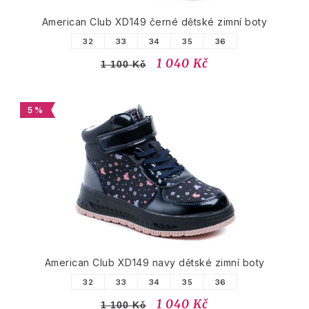
American Club XD149 černé dětské zimní boty
32
33
34
35
36
1 040 Kč
1 100 Kč
5 %
American Club XD149 navy dětské zimní boty
32
33
34
35
36
1 040 Kč
1 100 Kč