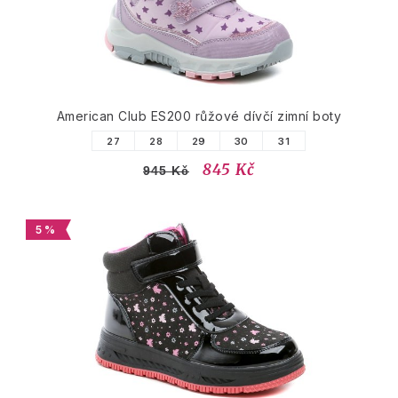
American Club ES200 růžové dívčí zimní boty
27
28
29
30
31
845 Kč
945 Kč
5 %