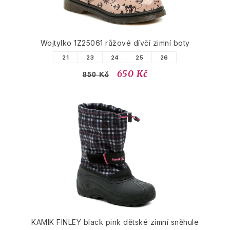
Wojtylko 1Z25061 růžové dívčí zimní boty
21
23
24
25
26
650 Kč
850 Kč
KAMIK FINLEY black pink dětské zimní sněhule