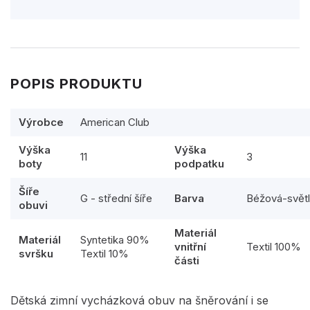
POPIS PRODUKTU
Výrobce
American Club
Výška
Výška
11
3
boty
podpatku
Šíře
G - střední šíře
Barva
Béžová-svět
obuvi
Materiál
Materiál
Syntetika 90%
vnitřní
Textil 100%
svršku
Textil 10%
části
Dětská zimní vycházková obuv na šněrování i se