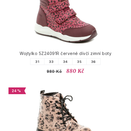
Wojtylko 5Z24091R červené dívčí zimní boty
31
33
34
35
36
880 Kč
980 Kč
24 %