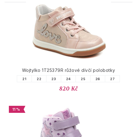
PODOBNÉ PRODUKTY
Wojtylko 1T25379R růžové dívčí polobotky
21
22
23
24
25
26
27
820 Kč
11 %