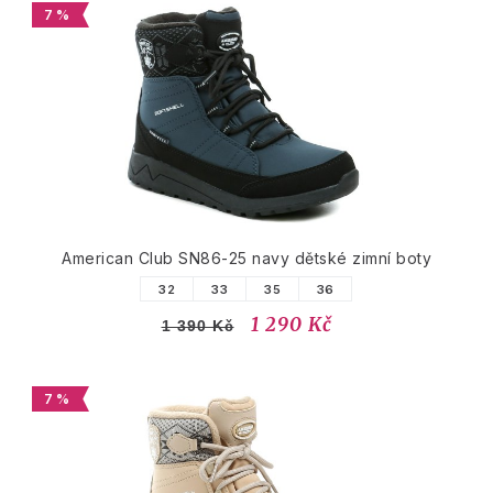
7 %
American Club SN86-25 navy dětské zimní boty
32
33
35
36
1 290 Kč
1 390 Kč
7 %