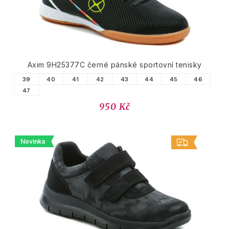
Axim 9H25377C černé pánské sportovní tenisky
39
40
41
42
43
44
45
46
47
950 Kč
Novinka