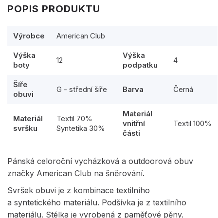
POPIS PRODUKTU
Výrobce
American Club
Výška
Výška
12
4
boty
podpatku
Šíře
G - střední šíře
Barva
Černá
obuvi
Materiál
Materiál
Textil 70%
vnitřní
Textil 100%
svršku
Syntetika 30%
části
Pánská celoroční vycházková a outdoorová obuv
značky American Club na šněrování.
Svršek obuvi je z kombinace textilního
a syntetického materiálu. Podšívka je z textilního
materiálu. Stélka je vyrobená z paměťové pěny.