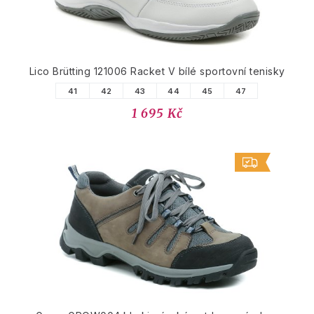
Lico Brütting 121006 Racket V bílé sportovní tenisky
41
42
43
44
45
47
1 695 Kč