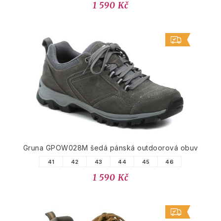
1 590 Kč
Gruna GPOW028M šedá pánská outdoorová obuv
41
42
43
44
45
46
1 590 Kč