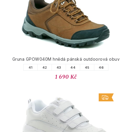
Gruna GPOW040M hnědá pánská outdoorová obuv
41
42
43
44
45
46
1 690 Kč