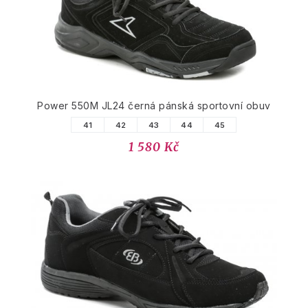
Power 550M JL24 černá pánská sportovní obuv
41
42
43
44
45
1 580 Kč