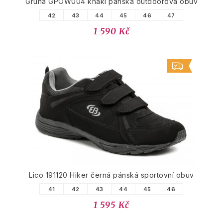
Gruna GPOW004 khaki pánská outdoorová obuv
42
43
44
45
46
47
1 590 Kč
Lico 191120 Hiker černá pánská sportovní obuv
41
42
43
44
45
46
1 595 Kč