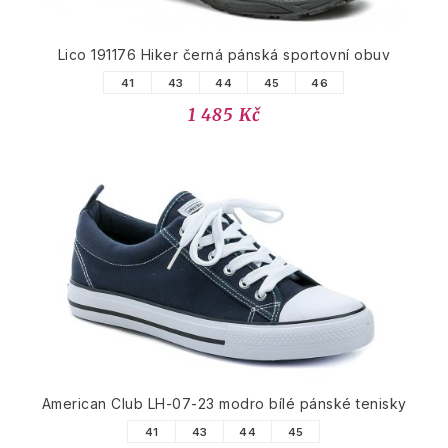
Lico 191176 Hiker černá pánská sportovní obuv
41
43
44
45
46
1 485 Kč
American Club LH-07-23 modro bílé pánské tenisky
41
43
44
45