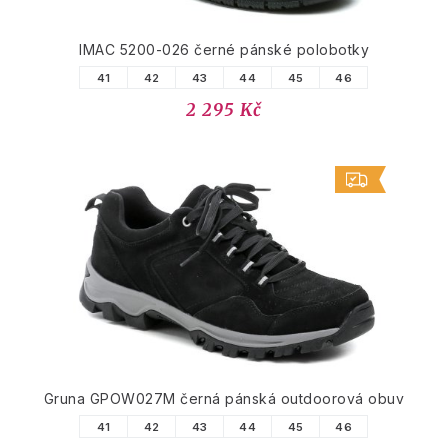
IMAC 5200-026 černé pánské polobotky
41
42
43
44
45
46
2 295 Kč
Gruna GPOW027M černá pánská outdoorová obuv
41
42
43
44
45
46