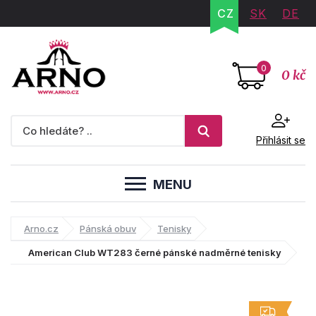
CZ
SK
DE
0
0 kč
Přihlásit se
MENU
Arno.cz
Pánská obuv
Tenisky
American Club WT283 černé pánské nadměrné tenisky