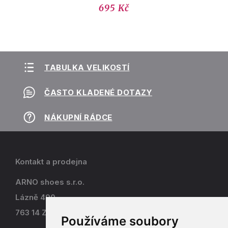
695 Kč
TABULKA VELIKOSTÍ
ČASTO KLADENÉ DOTAZY
NÁKUPNÍ RÁDCE
Kontakt a prodejna
ARNO shoes s.r.o.
Lázně 490
763 14 Zlín - Kostelec
Používáme soubory