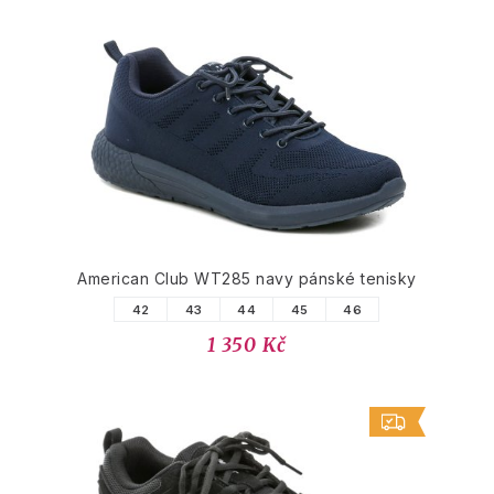
American Club WT285 navy pánské tenisky
42
43
44
45
46
1 350 Kč