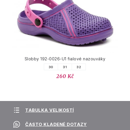
Slobby 192-0026-U1 fialové nazouváky
30
31
32
260 Kč
TABULKA VELIKOSTÍ
ČASTO KLADENÉ DOTAZY