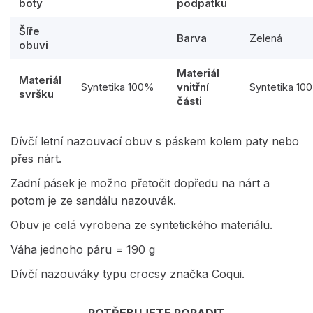
boty
podpatku
Šíře
Barva
Zelená
obuvi
Materiál
Materiál
Syntetika 100%
vnitřní
Syntetika 10
svršku
části
Dívčí letní nazouvací obuv s páskem kolem paty nebo
přes nárt.
Zadní pásek je možno přetočit dopředu na nárt a
potom je ze sandálu nazouvák.
Obuv je celá vyrobena ze syntetického materiálu.
Váha jednoho páru = 190 g
Dívčí nazouváky typu crocsy značka Coqui.
POTŘEBUJETE PORADIT