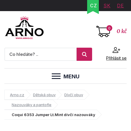
CZ
SK
DE
0
0 kč
Přihlásit se
MENU
Arno.cz
Dětská obuv
Dívčí obuv
Nazouváky a pantofle
Coqui 6353 Jumper Lt.Mint dívčí nazouváky