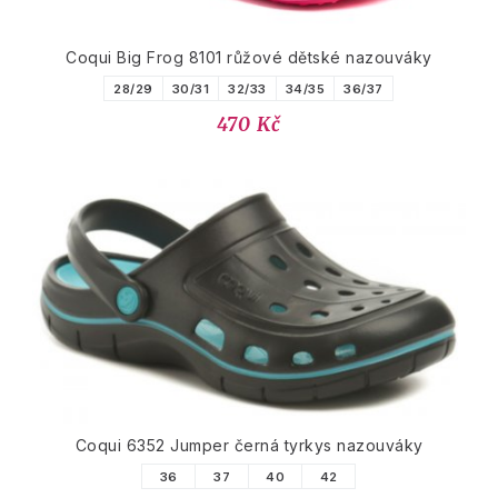
Coqui Big Frog 8101 růžové dětské nazouváky
28/29
30/31
32/33
34/35
36/37
470 Kč
Coqui 6352 Jumper černá tyrkys nazouváky
36
37
40
42