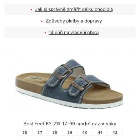
Jak si správně změřit délku chodidla
Způsoby platby a dopravy
14 dnů na vrácení obuvi
PODOBNÉ PRODUKTY
Best Feet BY-213-17-99 modré nazouváky
36
37
38
39
40
41
42