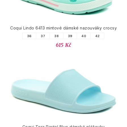
Coqui Lindo 6413 mintové dámské nazouváky crocsy
36
37
38
39
40
42
615 Kč
Coqui Tora Pastel Blue dámské plážovky