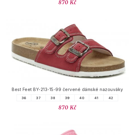
870 Kč
Best Feet BY-213-15-99 červené dámské nazouváky
36
37
38
39
40
41
42
870 Kč