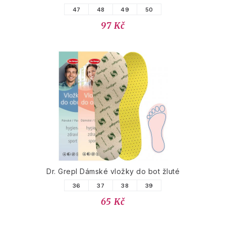
47
48
49
50
97 Kč
Dr. Grepl Dámské vložky do bot žluté
36
37
38
39
65 Kč