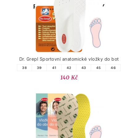
PODOBNÉ PRODUKTY
Dr. Grepl Sportovní anatomické vložky do bot
38
39
41
42
43
45
46
140 Kč