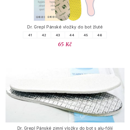
Dr. Grepl Pánské vložky do bot žluté
41
42
43
44
45
46
65 Kč
Dr. Grepl Pánské zimní vložky do bot s alu-fólií