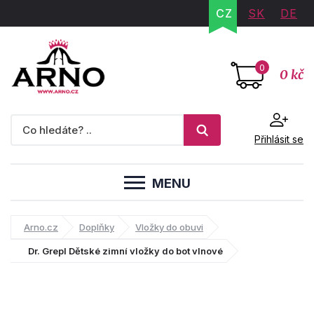
CZ
SK
DE
0
0 kč
Přihlásit se
MENU
Arno.cz
Doplňky
Vložky do obuvi
Dr. Grepl Dětské zimní vložky do bot vlnové