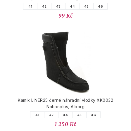
41
42
43
44
45
46
99 Kč
Kamik LINER25 černé náhradní vložky XK0032
Nationplus, Alborg
41
42
44
45
46
1 250 Kč