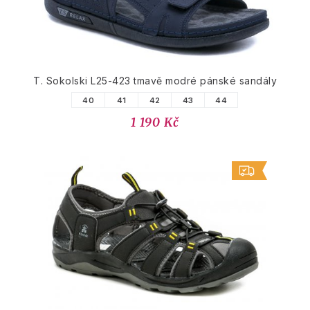
T. Sokolski L25-423 tmavě modré pánské sandály
40
41
42
43
44
1 190 Kč