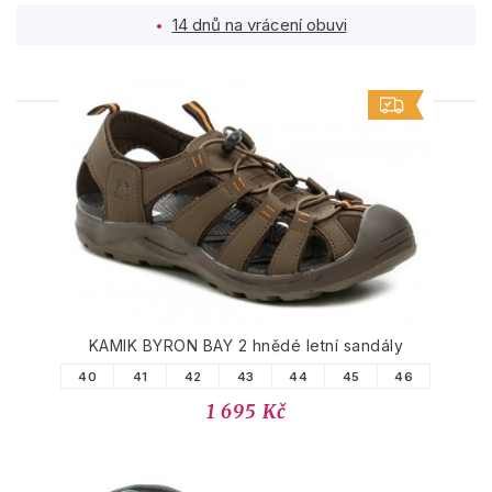
14 dnů na vrácení obuvi
PODOBNÉ PRODUKTY
KAMIK BYRON BAY 2 hnědé letní sandály
40
41
42
43
44
45
46
1 695 Kč