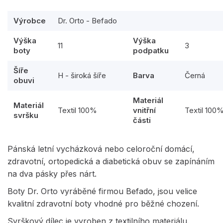
Výrobce
Dr. Orto - Befado
Výška
Výška
11
3
boty
podpatku
Šíře
H - široká šíře
Barva
Černá
obuvi
Materiál
Materiál
Textil 100%
vnitřní
Textil 100
svršku
části
Pánská letní vycházková nebo celoroční domácí,
zdravotní, ortopedická a diabetická obuv se zapínáním
na dva pásky přes nárt.
Boty Dr. Orto vyráběné firmou Befado, jsou velice
kvalitní zdravotní boty vhodné pro běžné chození.
Svrškový dílec je vyroben z textilního materiálu.