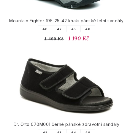
Mountain Fighter 195-25-42 khaki pánské letní sandály
40
42
45
46
1 190 Kč
1 490 Kč
Dr. Orto 070M001 černé pánské zdravotní sandály
42
43
44
46