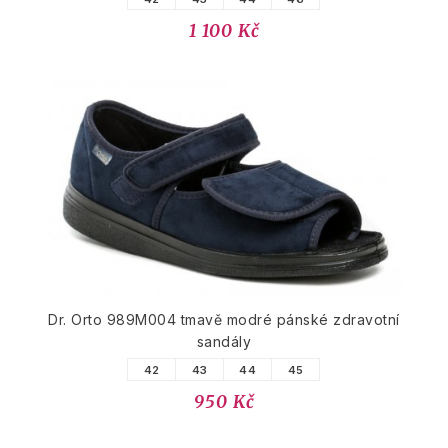
1 100 Kč
Dr. Orto 989M004 tmavě modré pánské zdravotní
sandály
42
43
44
45
950 Kč