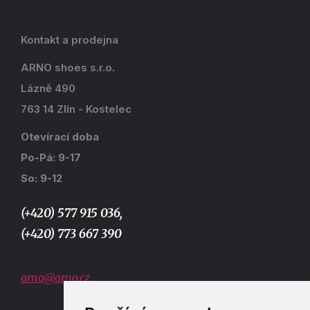
Kontakt a prodejna
ARNO shoes s.r.o.
Lázně 490
763 14 Zlín - Kostelec
Otevírací doba
Po-Pá: 9-17
So: 9-12
(+420) 577 915 036,
(+420) 773 667 390
arno@arno.cz