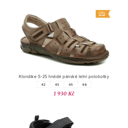
Klondike S-25 hnědé pánské letní polobotky
42
43
45
46
1 930 Kč