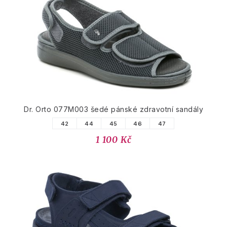
Dr. Orto 077M003 šedé pánské zdravotní sandály
42
44
45
46
47
1 100 Kč