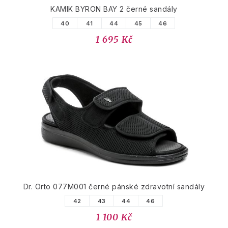
KAMIK BYRON BAY 2 černé sandály
40
41
44
45
46
1 695 Kč
Dr. Orto 077M001 černé pánské zdravotní sandály
42
43
44
46
1 100 Kč