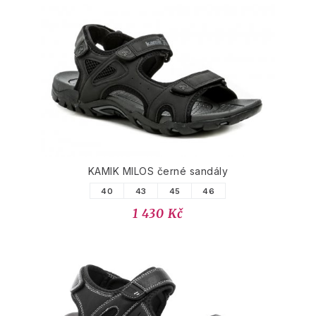
KAMIK MILOS černé sandály
40
43
45
46
1 430 Kč