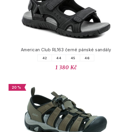
American Club RL163 černé pánské sandály
42
44
45
46
1 380 Kč
20 %