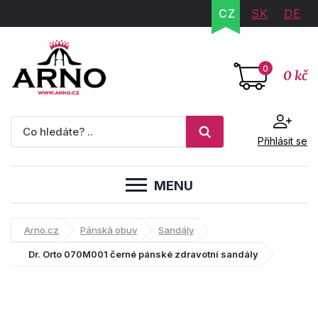
CZ
SK
DE
0
0 kč
Přihlásit se
MENU
Arno.cz
Pánská obuv
Sandály
Dr. Orto 070M001 černé pánské zdravotní sandály