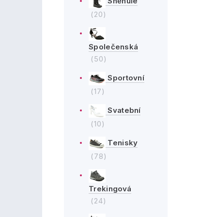
Sněhule
(20)
Společenská
(50)
Sportovní
(17)
Svatební
(10)
Tenisky
(78)
Trekingová
(24)