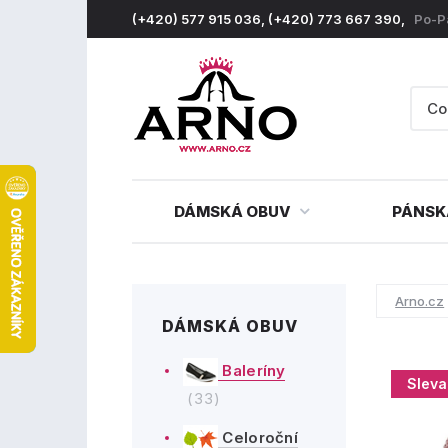
(+420) 577 915 036, (+420) 773 667 390,
Po-P
DÁMSKÁ OBUV
PÁNSK
Arno.cz
DÁMSKÁ OBUV
Baleríny
Sleva
(33)
Celoroční