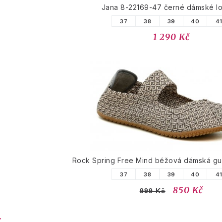
Jana 8-22169-47 černé dámské l
37
38
39
40
4
1 290 Kč
Rock Spring Free Mind béžová dámská g
37
38
39
40
4
850 Kč
999 Kč