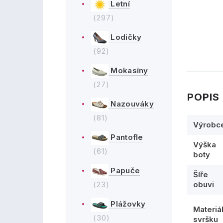
Letní
(297)
Lodičky
(92)
Mokasíny
(27)
POPIS
Nazouváky
(81)
Výrobc
Pantofle
Výška
(61)
boty
Papuče
Šíře
(23)
obuvi
Plážovky
Materiá
(30)
svršku