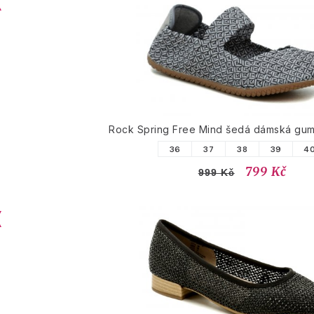
Rock Spring Free Mind šedá dámská gu
36
37
38
39
4
799 Kč
999 Kč