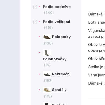
Podle podešve
(340)
Dámská l
Podle velikosti
Boty znač
(616)
Veganská
zvířecí p
Polobotky
(136)
Obuv je v
obuvi je 
Obuv šíře
Polokozačky
(16)
Stélka je
Rekreační
Váha jed
(162)
Dámské le
Sandály
(118)