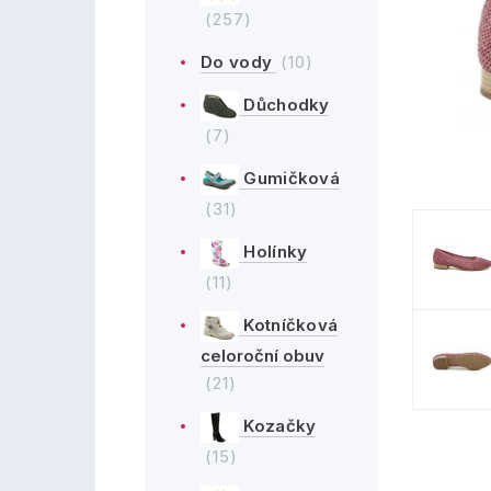
(257)
Do vody
(10)
Důchodky
(7)
Gumičková
(31)
Holínky
(11)
Kotníčková
celoroční obuv
(21)
Kozačky
(15)