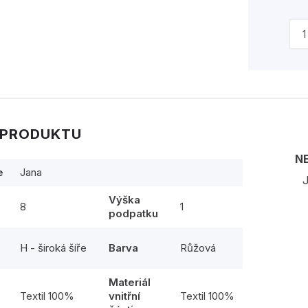
 PRODUKTU
N
e
Jana
J
Výška
8
1
podpatku
H - široká šíře
Barva
Růžová
Materiál
l
Textil 100%
vnitřní
Textil 100%