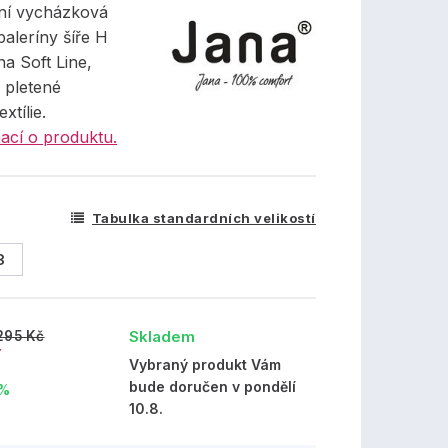
ní vycházková
aleríny šíře H
a Soft Line,
 pletené
xtílie.
ací o produktu.
Tabulka standardních velikostí
8
Skladem
295 Kč
č
Vybraný produkt Vám
bude doručen v pondělí
 %
10.8.