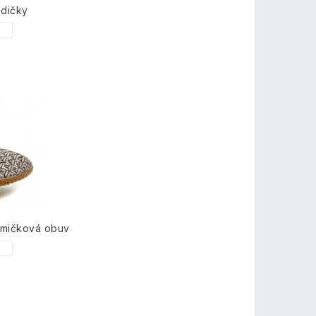
odičky
1
umičková obuv
1