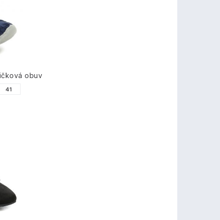
TY
ičková obuv
41