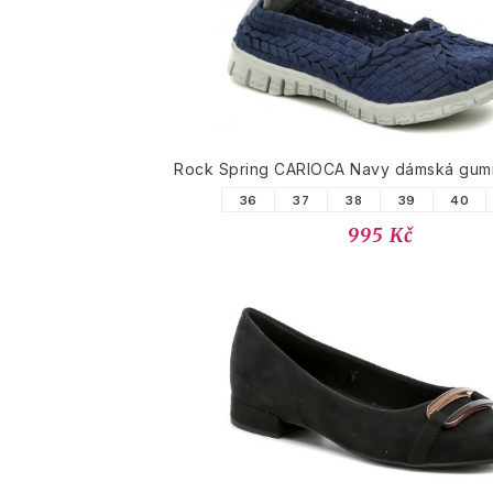
PODOBNÉ PRODUK
Rock Spring CARIOCA Navy dámská gum
36
37
38
39
40
995 Kč