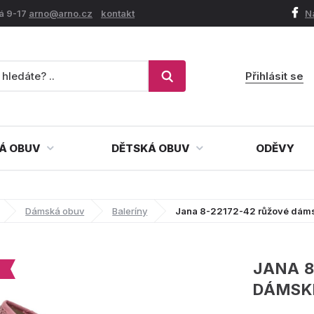
á 9-17
arno@arno.cz
kontakt
N
Přihlásit se
Á OBUV
DĚTSKÁ OBUV
ODĚVY
Dámská obuv
Baleríny
Jana 8-22172-42 růžové dámsk
JANA 8
DÁMSKÉ