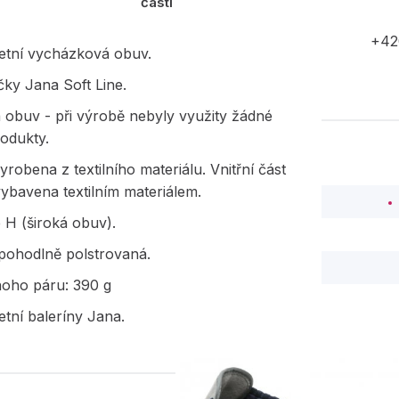
části
+42
etní vycházková obuv.
ky Jana Soft Line.
 obuv - při výrobě nebyly využity žádné
rodukty.
yrobena z textilního materiálu. Vnitřní část
vybavena textilním materiálem.
 H (široká obuv).
 pohodlně polstrovaná.
noho páru: 390 g
tní baleríny Jana.