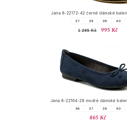
Jana 8-22172-42 černé dámské balerí
37
38
39
40
995 Kč
1 295 Kč
Jana 8-22164-28 modré dámské balerí
36
37
38
40
865 Kč