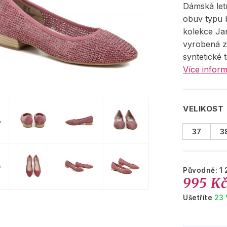
Dámská let
obuv typu b
kolekce Jan
vyrobená z
syntetické te
Více inform
VELIKOST
37
3
Původně:
1 
995 K
Ušetříte
23