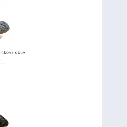
mičková obuv
0