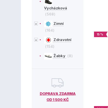
Vycházková
(568)
Zimní
(164)
15 %
Zdravotní
(154)
Žabky
(8)
DOPRAVA ZDARMA
OD 1 500 KČ