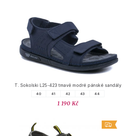
T. Sokolski L25-423 tmavě modré pánské sandály
40
41
42
43
44
1 190 Kč