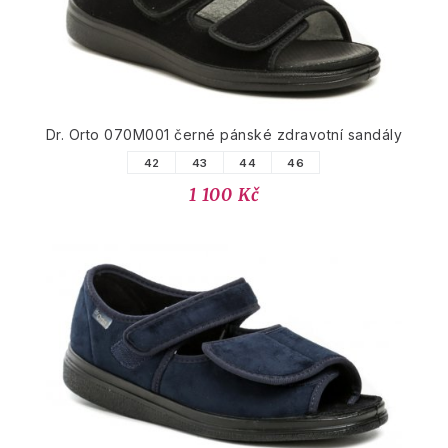
Dr. Orto 070M001 černé pánské zdravotní sandály
42
43
44
46
1 100 Kč