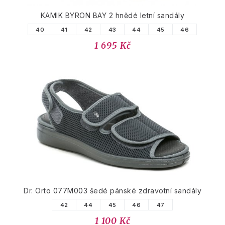
KAMIK BYRON BAY 2 hnědé letní sandály
40
41
42
43
44
45
46
1 695 Kč
Dr. Orto 077M003 šedé pánské zdravotní sandály
42
44
45
46
47
1 100 Kč