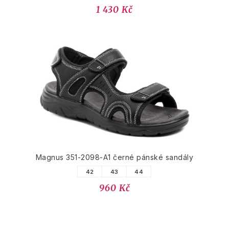
1 430 Kč
Magnus 351-2098-A1 černé pánské sandály
42
43
44
960 Kč