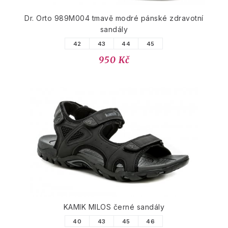
Dr. Orto 989M004 tmavě modré pánské zdravotní
sandály
42
43
44
45
950 Kč
KAMIK MILOS černé sandály
40
43
45
46