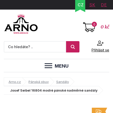
CZ
SK
DE
0
0 kč
Přihlásit se
MENU
Arno.cz
Pánská obuv
Sandály
Josef Seibel 16804 modré pánské nadměrné sandály