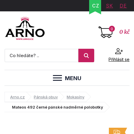
CZ
SK
DE
0
0 kč
Přihlásit se
MENU
Arno.cz
Pánská obuv
Mokasíny
Mateos 492 černé pánské nadměrné polobotky