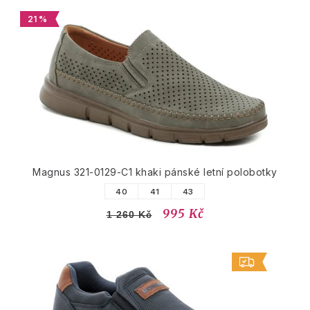
21 %
Magnus 321-0129-C1 khaki pánské letní polobotky
40
41
43
995 Kč
1 260 Kč