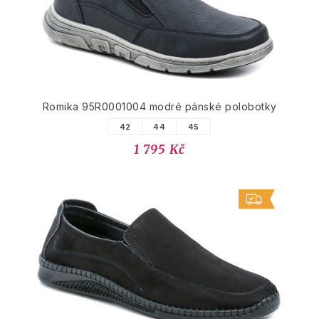
Romika 95R0001004 modré pánské polobotky
42
44
45
1 795 Kč