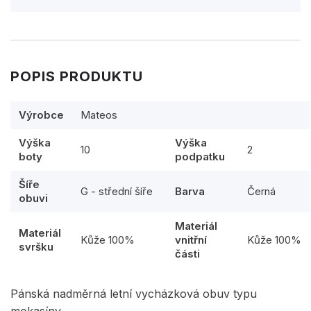
POPIS PRODUKTU
Výrobce
Mateos
Výška
Výška
10
2
boty
podpatku
Šíře
G - střední šíře
Barva
Černá
obuvi
Materiál
Materiál
Kůže 100%
vnitřní
Kůže 100%
svršku
části
Pánská nadměrná letní vycházková obuv typu