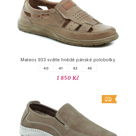
Mateos 933 světle hnědé pánské polobotky
40
41
42
45
1 850 Kč