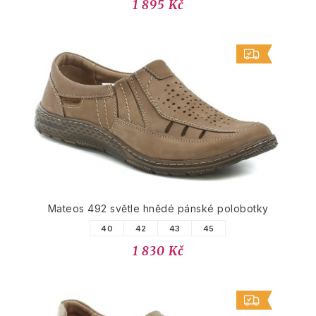
1 895 Kč
Mateos 492 světle hnědé pánské polobotky
40
42
43
45
1 830 Kč