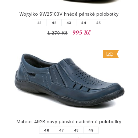
Wojtylko 9W25103V hnědé pánské polobotky
41
42
43
44
45
995 Kč
1 270 Kč
Mateos 492B navy pánské nadměrné polobotky
46
47
48
49