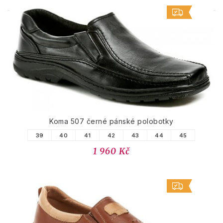
PODOBNÉ PRODUKTY
Koma 507 černé pánské polobotky
39
40
41
42
43
44
45
1 960 Kč