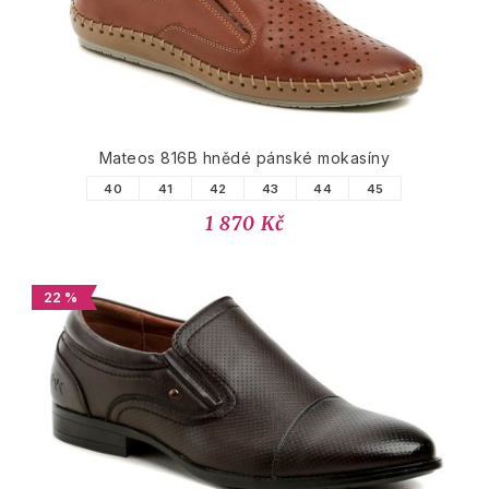
Mateos 816B hnědé pánské mokasíny
40
41
42
43
44
45
1 870 Kč
22 %