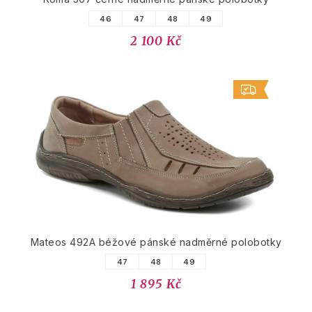
46
47
48
49
2 100 Kč
Mateos 492A béžové pánské nadměrné polobotky
47
48
49
1 895 Kč