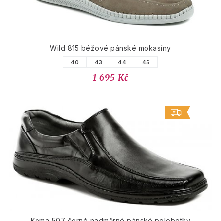
Wild 815 béžové pánské mokasíny
40
43
44
45
1 695 Kč
Koma 507 černé nadměrné pánské polobotky