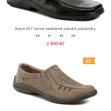
Koma 507 černé nadměrné pánské polobotky
46
47
48
49
2 100 Kč