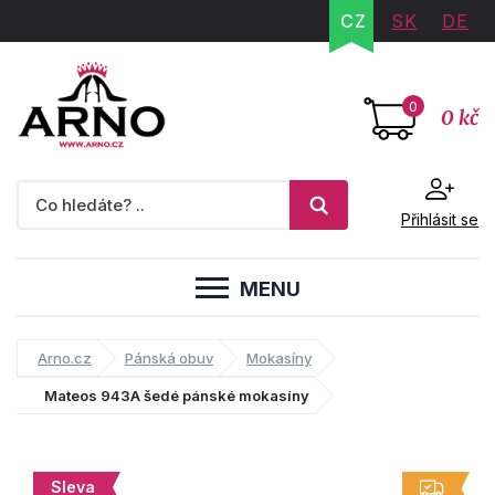
CZ
SK
DE
0
0 kč
Přihlásit se
MENU
Arno.cz
Pánská obuv
Mokasíny
Mateos 943A šedé pánské mokasíny
Sleva