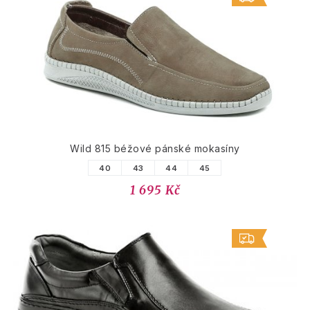
Wild 815 béžové pánské mokasíny
40
43
44
45
1 695 Kč