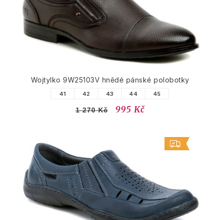
Wojtylko 9W25103V hnědé pánské polobotky
41
42
43
44
45
995 Kč
1 270 Kč