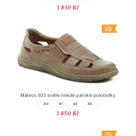
1 830 Kč
Mateos 933 světle hnědé pánské polobotky
40
41
42
45
1 850 Kč