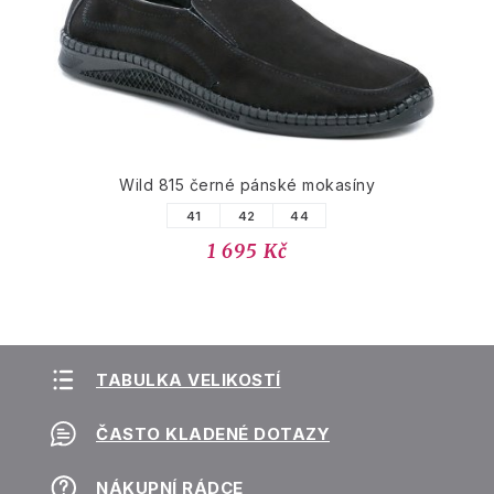
Wild 815 černé pánské mokasíny
41
42
44
1 695 Kč
TABULKA VELIKOSTÍ
ČASTO KLADENÉ DOTAZY
NÁKUPNÍ RÁDCE