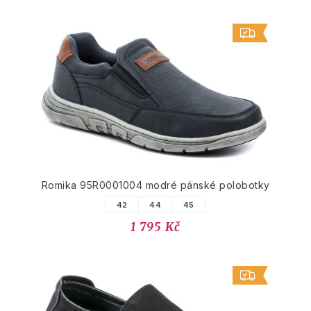
Romika 95R0001004 modré pánské polobotky
42
44
45
1 795 Kč