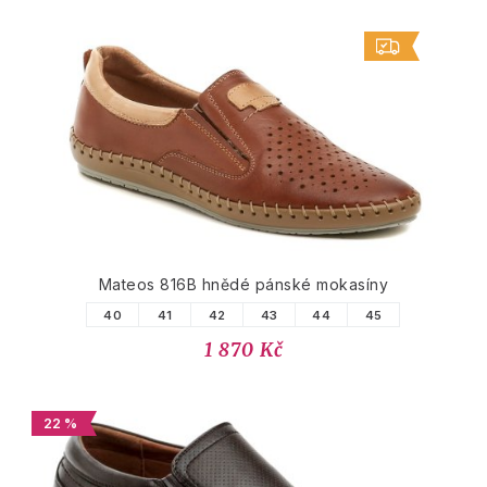
Mateos 816B hnědé pánské mokasíny
40
41
42
43
44
45
1 870 Kč
22 %