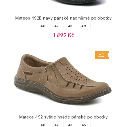
Mateos 492B navy pánské nadměrné polobotky
46
47
48
49
1 895 Kč
Mateos 492 světle hnědé pánské polobotky
40
42
43
45