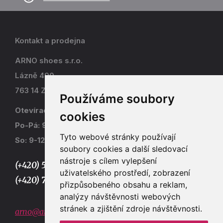
Kontakt a prodejna
ARNO shoes s.r.o.
Lázně 490
763 14 Zlín - Kostelec
Používáme soubory
Otevírací doba
cookies
Po-Pá: 9-17
Tyto webové stránky používají
So: 9-12
soubory cookies a další sledovací
nástroje s cílem vylepšení
(+420) 577 915 036,
uživatelského prostředí, zobrazení
(+420) 773 667 390
přizpůsobeného obsahu a reklam,
analýzy návštěvnosti webových
stránek a zjištění zdroje návštěvnosti.
arno@arno.cz