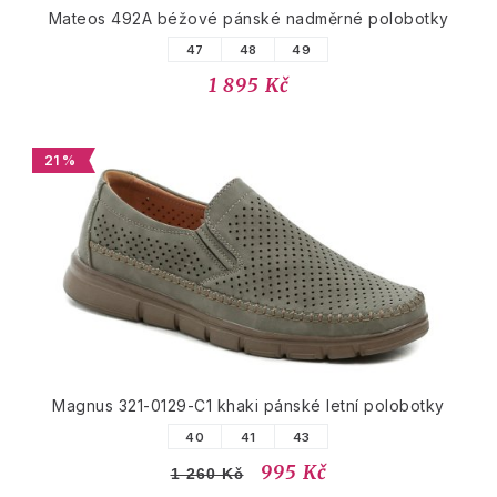
Mateos 492A béžové pánské nadměrné polobotky
47
48
49
1 895 Kč
21 %
Magnus 321-0129-C1 khaki pánské letní polobotky
40
41
43
995 Kč
1 260 Kč