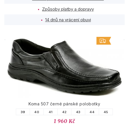
Způsoby platby a dopravy
14 dnů na vrácení obuvi
PODOBNÉ PRODUKTY
Koma 507 černé pánské polobotky
39
40
41
42
43
44
45
1 960 Kč