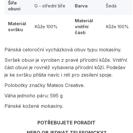
Šíře
G - střední šíře
Barva
Šedá
obuvi
Materiál
Materiál
Kůže 100%
vnitřní
Kůže 100%
svršku
části
Pánská celoroční vycházková obuv typu mokasíny.
Svršek obuvi je vyroben z pravé přírodní kůže. Vnitřní
část obuvi je rovněž vybavena přírodní kůží. Podešev
je ke svršku přišita navíc i nití pro zesílení spoje.
Polobotky značky Mateos Creative.
Váha jednoho páru: 595 g
Pánské kožené mokasíny.
POTŘEBUJETE PORADIT
NEBO OBJEDNAT TELEFONICKY?