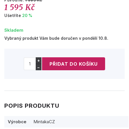
Původně:
1 995 Kč
1 595 Kč
Ušetříte
20 %
Skladem
Vybraný produkt Vám bude doručen v pondělí 10.8.
+
−
POPIS PRODUKTU
Výrobce
MintakaCZ