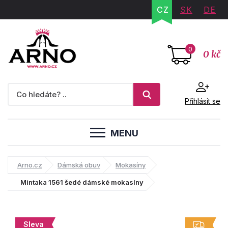
CZ
SK
DE
0
0 kč
Přihlásit se
MENU
Arno.cz
Dámská obuv
Mokasíny
Mintaka 1561 šedé dámské mokasíny
Sleva