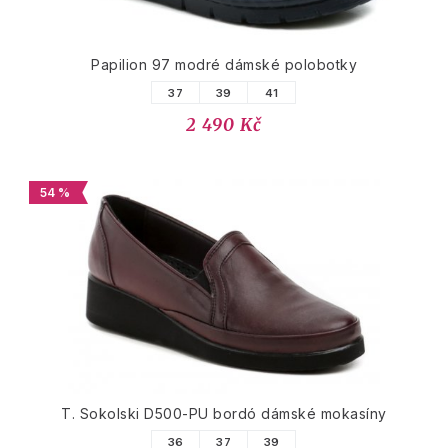
Papilion 97 modré dámské polobotky
37
39
41
2 490 Kč
54 %
T. Sokolski D500-PU bordó dámské mokasíny
36
37
39