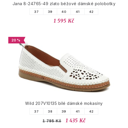
Jana 8-24765-49 zlato béžové dámské polobotky
37
39
40
41
42
1 595 Kč
20 %
Wild 207V10135 bílé dámské mokasíny
37
38
39
41
42
1 435 Kč
1 795 Kč