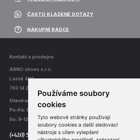
ČASTO KLADENÉ DOTAZY
NÁKUPNÍ RÁDCE
Kontakt a prodejna
ARNO shoes s.r.o.
Lázně 490
763 14 Zlín - Kostelec
Používáme soubory
Otevírací doba
cookies
Po-Pá: 9-17
Tyto webové stránky používají
So: 9-12
soubory cookies a další sledovací
nástroje s cílem vylepšení
(+420) 577 915 036,
uživatelského prostředí, zobrazení