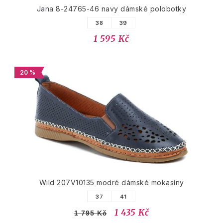
Jana 8-24765-46 navy dámské polobotky
38
39
1 595 Kč
20 %
Wild 207V10135 modré dámské mokasíny
37
41
1 435 Kč
1 795 Kč