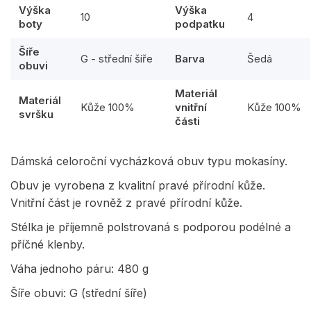
Výška
Výška
10
4
boty
podpatku
Šíře
G - střední šíře
Barva
Šedá
obuvi
Materiál
Materiál
Kůže 100%
vnitřní
Kůže 100%
svršku
části
Dámská celoroční vycházková obuv typu mokasíny.
Obuv je vyrobena z kvalitní pravé přírodní kůže.
Vnitřní část je rovněž z pravé přírodní kůže.
Stélka je příjemně polstrovaná s podporou podélné a
příčné klenby.
Váha jednoho páru: 480 g
Šíře obuvi: G (střední šíře)