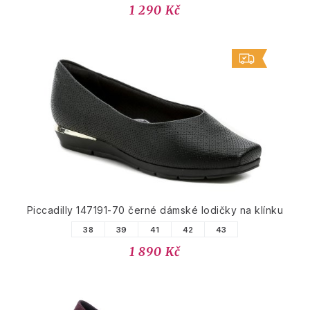
1 290 Kč
Piccadilly 147191-70 černé dámské lodičky na klínku
38
39
41
42
43
1 890 Kč