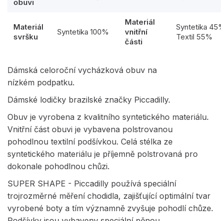
obuvi
Materiál
Materiál
Syntetika 4
Syntetika 100%
vnitřní
svršku
Textil 55%
části
Dámská celoroční vycházková obuv na
nízkém podpatku.
Dámské lodičky brazilské značky Piccadilly.
Obuv je vyrobena z kvalitního syntetického materiálu.
Vnitřní část obuvi je vybavena polstrovanou
pohodlnou textilní podšívkou. Celá stélka ze
syntetického materiálu je příjemně polstrovaná pro
dokonale pohodlnou chůzi.
SUPER SHAPE - Piccadilly používá speciální
trojrozměrné měření chodidla, zajišťující optimální tvar
vyrobené boty a tím významně zvyšuje pohodlí chůze.
Podšívky jsou vybaveny speciální pěnou