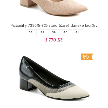
Piccadilly 739015-335 starorůžové dámské lodičky
37
38
39
40
41
1 770 Kč