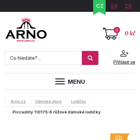
CZ
SK
DE
0
0 kč
Přihlásit se
MENU
Arno.cz
Dámská obuv
Lodičky
Piccadilly 110175-6 růžové dámské lodičky