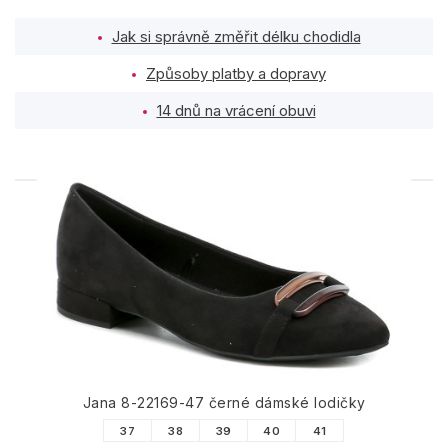
Jak si správně změřit délku chodidla
Způsoby platby a dopravy
14 dnů na vrácení obuvi
PODOBNÉ PRODUKTY
Jana 8-22169-47 černé dámské lodičky
37
38
39
40
41