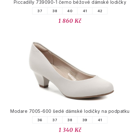
Piccadilly 739090-1 černo béžové dámské lodičky
37
38
40
41
42
1 860 Kč
Modare 7005-600 šedé dámské lodičky na podpatku
36
37
38
39
41
1 340 Kč