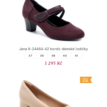
Jana 8-24464-42 bordó dámské lodičky
37
38
39
40
41
1 295 Kč