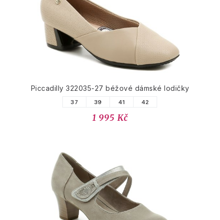
Piccadilly 322035-27 béžové dámské lodičky
37
39
41
42
1 995 Kč