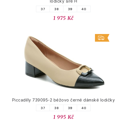
lodičky šíře H
37
38
39
40
1 975 Kč
Piccadilly 739095-2 béžovo černé dámské lodičky
37
38
39
40
1 995 Kč