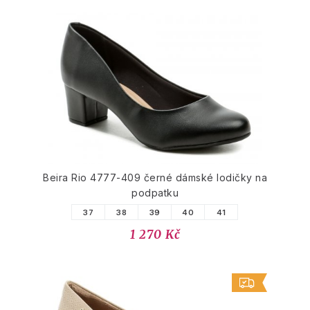
Beira Rio 4777-409 černé dámské lodičky na
podpatku
37
38
39
40
41
1 270 Kč