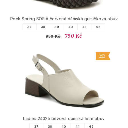
Rock Spring SOFIA červená dámská gumičková obuv
37
38
39
40
41
42
750 Kč
950 Kč
Ladies 24325 béžová dámská letní obuv
37
38
40
41
42