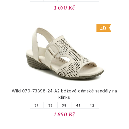
1 670 Kč
Wild 079-73898-24-A2 béžové dámské sandály na
klínku
37
38
39
41
42
1 850 Kč