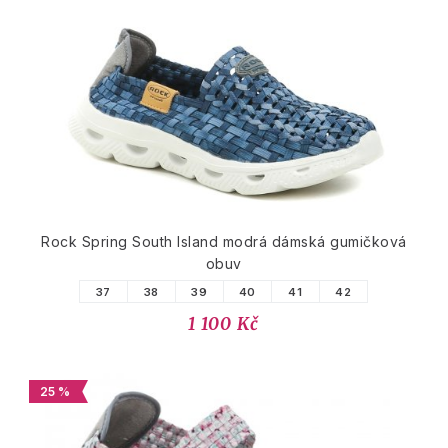
Rock Spring South Island modrá dámská gumičková
obuv
37
38
39
40
41
42
1 100 Kč
25 %