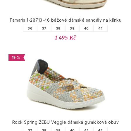
Tamaris 1-28713-46 béžové dámské sandály na klínku
36
37
38
39
40
41
1 495 Kč
19 %
Rock Spring ZEBU Veggie dámská gumičková obuv
37
38
39
40
41
42