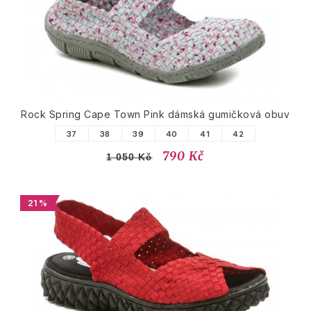
Rock Spring Cape Town Pink dámská gumičková obuv
37
38
39
40
41
42
790 Kč
1 050 Kč
21 %