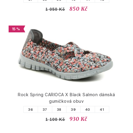
850 Kč
1 050 Kč
15 %
Rock Spring CARIOCA X Black Salmon dámská
gumičková obuv
36
37
38
39
40
41
930 Kč
1 100 Kč