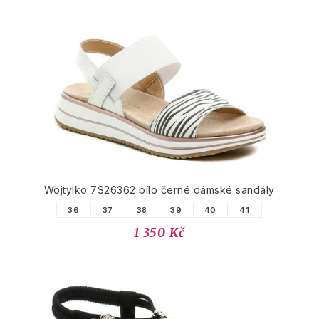
Wojtylko 7S26362 bílo černé dámské sandály
36
37
38
39
40
41
1 350 Kč