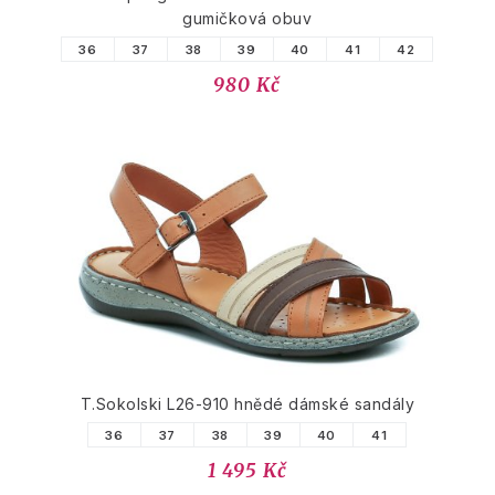
gumičková obuv
36
37
38
39
40
41
42
980 Kč
T.Sokolski L26-910 hnědé dámské sandály
36
37
38
39
40
41
1 495 Kč