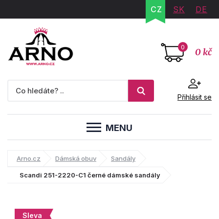
CZ
SK
DE
0
0 kč
Přihlásit se
MENU
Arno.cz
Dámská obuv
Sandály
Scandi 251-2220-C1 černé dámské sandály
Sleva