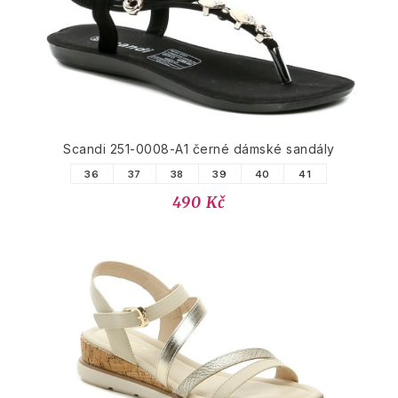
Scandi 251-0008-A1 černé dámské sandály
36
37
38
39
40
41
490 Kč