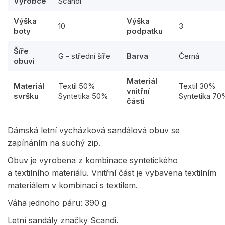
Výrobce
Scandi
Výška
Výška
10
3
boty
podpatku
Šíře
G - střední šíře
Barva
Černá
obuvi
Materiál
Materiál
Textil 50%
Textil 30%
vnitřní
svršku
Syntetika 50%
Syntetika 7
části
Dámská letní vycházková sandálová obuv se
zapínáním na suchý zip.
Obuv je vyrobena z kombinace syntetického
a textilního materiálu. Vnitřní část je vybavena textilním
materiálem v kombinaci s textilem.
Váha jednoho páru: 390 g
Letní sandály značky Scandi.