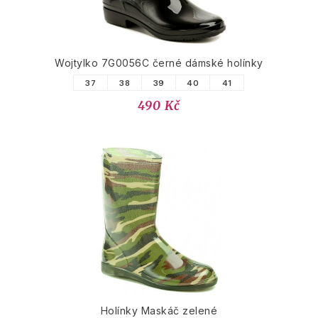
Wojtylko 7G0056C černé dámské holínky
37
38
39
40
41
490 Kč
Holínky Maskáč zelené