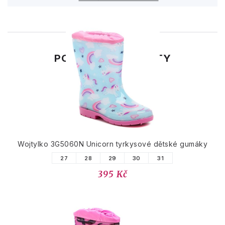
PODOBNÉ PRODUKTY
Wojtylko 3G5060N Unicorn tyrkysové dětské gumáky
27
28
29
30
31
395 Kč