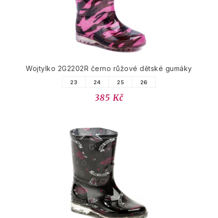
Wojtylko 2G2202R černo růžové dětské gumáky
23
24
25
26
385 Kč