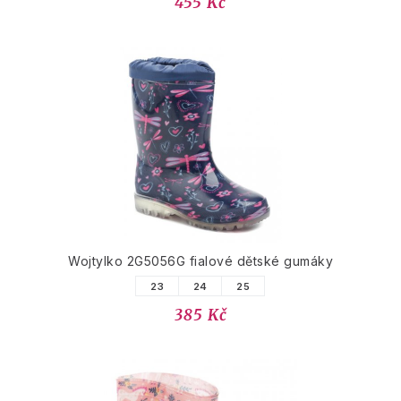
455 Kč
Wojtylko 2G5056G fialové dětské gumáky
23
24
25
385 Kč