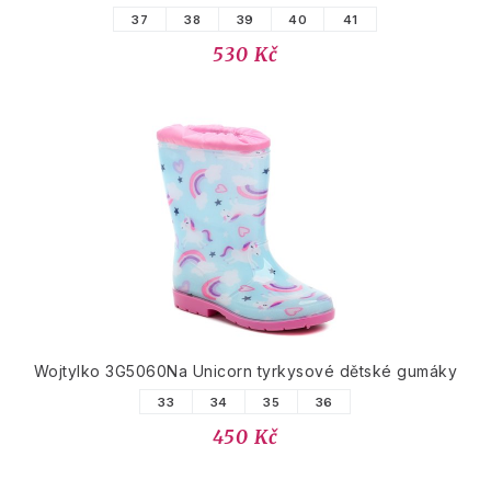
37
38
39
40
41
530 Kč
Wojtylko 3G5060Na Unicorn tyrkysové dětské gumáky
33
34
35
36
450 Kč