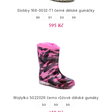
Slobby 166-0032-T1 černé dětské gumáčky
30
31
32
35
595 Kč
Wojtylko 5G2202R černo růžové dětské gumáky
32
33
35