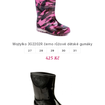
Wojtylko 3G2202R černo růžové dětské gumáky
27
28
29
30
31
425 Kč