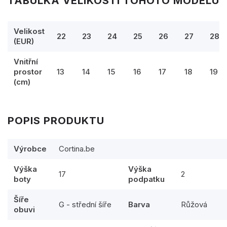
TABULKA VELIKOSTÍ TOHOTO MODELU
Velikost
22
23
24
25
26
27
28
(EUR)
Vnitřní
prostor
13
14
15
16
17
18
19
(cm)
POPIS PRODUKTU
Výrobce
Cortina.be
Výška
Výška
17
2
boty
podpatku
Šíře
G - střední šíře
Barva
Růžová
obuvi