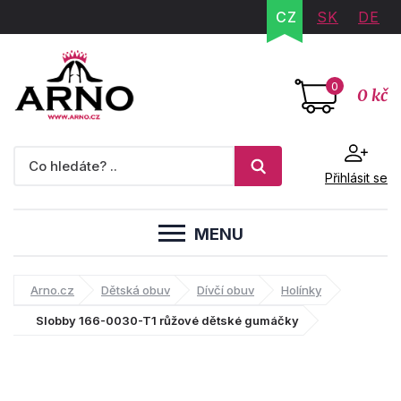
CZ
SK
DE
0
0 kč
Přihlásit se
MENU
Arno.cz
Dětská obuv
Dívčí obuv
Holínky
Slobby 166-0030-T1 růžové dětské gumáčky