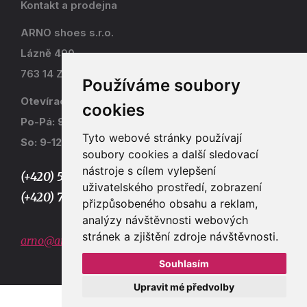
Kontakt a prodejna
ARNO shoes s.r.o.
Lázně 490
763 14 Zlín - Kostelec
Používáme soubory
Otevírací doba
cookies
Po-Pá: 9-17
Tyto webové stránky používají
So: 9-12
soubory cookies a další sledovací
nástroje s cílem vylepšení
(+420) 577 915 036,
uživatelského prostředí, zobrazení
(+420) 773 667 390
přizpůsobeného obsahu a reklam,
analýzy návštěvnosti webových
stránek a zjištění zdroje návštěvnosti.
arno@arno.cz
Souhlasím
Upravit mé předvolby